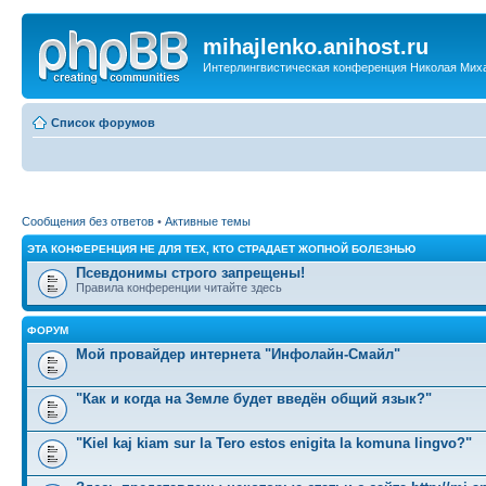
mihajlenko.anihost.ru
Интерлингвистическая конференция Николая Мих
Список форумов
Сообщения без ответов
•
Активные темы
ЭТА КОНФЕРЕНЦИЯ НЕ ДЛЯ ТЕХ, КТО СТРАДАЕТ ЖОПНОЙ БОЛЕЗНЬЮ
Псевдонимы строго запрещены!
Правила конференции читайте здесь
ФОРУМ
Мой провайдер интернета "Инфолайн-Смайл"
"Как и когда на Земле будет введён общий язык?"
"Kiel kaj kiam sur la Tero estos enigita la komuna lingvo?"