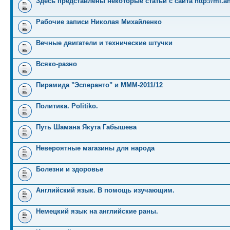
Здесь представлены некоторые статьи с сайта http://mi.an
Рабочие записи Николая Михайленко
Вечные двигатели и технические штучки
Всяко-разно
Пирамида "Эсперанто" и MMM-2011/12
Политика. Politiko.
Путь Шамана Якута Габышева
Невероятные магазины для народа
Болезни и здоровье
Английский язык. В помощь изучающим.
Немецкий язык на английские раны.