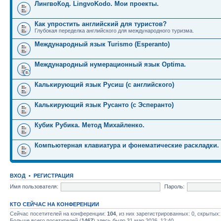
ЛингвоКод. LingvoKodo. Мои проекты.
Как упростить английский для туристов?
Глубокая переделка английского для международного туризма.
Международный язык Turismo (Esperanto)
Международный нумерационный язык Optima.
Калькирующий язык Русиш (с английского)
Калькирующий язык Русанто (с Эсперанто)
Кубик Рубика. Метод Михайленко.
Компьютерная клавиатура и фонематические раскладки.
ВХОД
•
РЕГИСТРАЦИЯ
Имя пользователя:
Пароль:
КТО СЕЙЧАС НА КОНФЕРЕНЦИИ
Сейчас посетителей на конференции:
104
, из них зарегистрированных: 0, скрытых:
Больше всего посетителей (
1467
) здесь было 31 мар 2026, 12:40