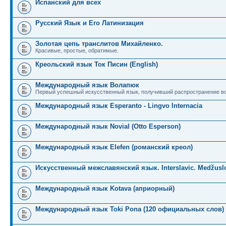
Испанский для всех
Русский Язык и Его Латинизация
Золотая цепь транслитов Михайленко.
Красивые, простые, обратимые.
Креольский язык Ток Писин (English)
Международный язык Волапюк
Первый успешный искусственный язык, получивший распространение во
Международный язык Esperanto - Lingvo Internacia
Международный язык Novial (Otto Esperson)
Международный язык Elefen (романский креол)
Искусственный межславянский язык. Interslavic. Medžuslo
Международный язык Kotava (априорный)
Международный язык Toki Pona (120 официальных слов)