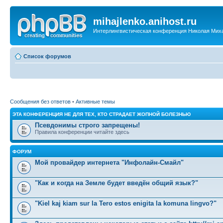
mihajlenko.anihost.ru
Интерлингвистическая конференция Николая Мих
Список форумов
Сообщения без ответов
•
Активные темы
ЭТА КОНФЕРЕНЦИЯ НЕ ДЛЯ ТЕХ, КТО СТРАДАЕТ ЖОПНОЙ БОЛЕЗНЬЮ
Псевдонимы строго запрещены!
Правила конференции читайте здесь
ФОРУМ
Мой провайдер интернета "Инфолайн-Смайл"
"Как и когда на Земле будет введён общий язык?"
"Kiel kaj kiam sur la Tero estos enigita la komuna lingvo?"