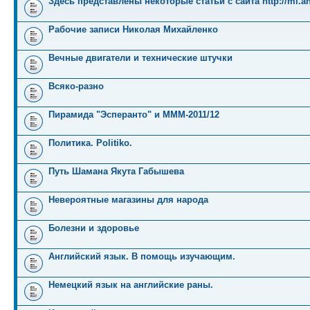
Здесь представлены некоторые статьи с сайта http://mi.an
Рабочие записи Николая Михайленко
Вечные двигатели и технические штучки
Всяко-разно
Пирамида "Эсперанто" и MMM-2011/12
Политика. Politiko.
Путь Шамана Якута Габышева
Невероятные магазины для народа
Болезни и здоровье
Английский язык. В помощь изучающим.
Немецкий язык на английские раны.