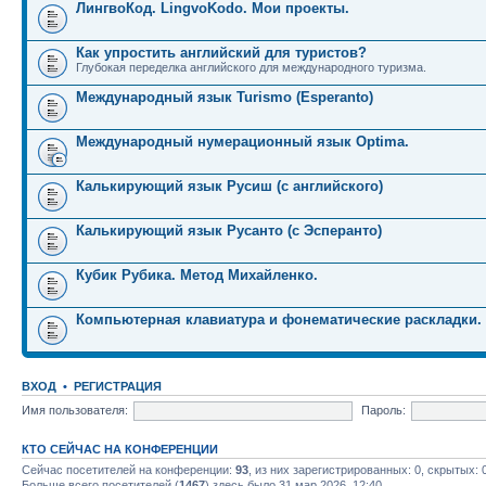
ЛингвоКод. LingvoKodo. Мои проекты.
Как упростить английский для туристов?
Глубокая переделка английского для международного туризма.
Международный язык Turismo (Esperanto)
Международный нумерационный язык Optima.
Калькирующий язык Русиш (с английского)
Калькирующий язык Русанто (с Эсперанто)
Кубик Рубика. Метод Михайленко.
Компьютерная клавиатура и фонематические раскладки.
ВХОД
•
РЕГИСТРАЦИЯ
Имя пользователя:
Пароль:
КТО СЕЙЧАС НА КОНФЕРЕНЦИИ
Сейчас посетителей на конференции:
93
, из них зарегистрированных: 0, скрытых: 
Больше всего посетителей (
1467
) здесь было 31 мар 2026, 12:40