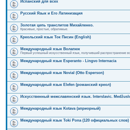
Испанский для всех
Русский Язык и Его Латинизация
Золотая цепь транслитов Михайленко.
Красивые, простые, обратимые.
Креольский язык Ток Писин (English)
Международный язык Волапюк
Первый успешный искусственный язык, получивший распространение во
Международный язык Esperanto - Lingvo Internacia
Международный язык Novial (Otto Esperson)
Международный язык Elefen (романский креол)
Искусственный межславянский язык. Interslavic. Medžuslo
Международный язык Kotava (априорный)
Международный язык Toki Pona (120 официальных слов)