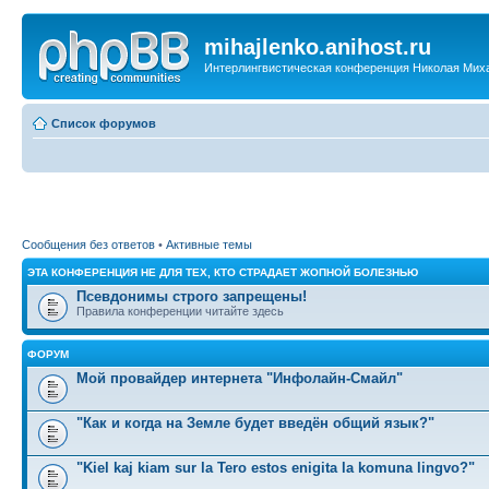
mihajlenko.anihost.ru
Интерлингвистическая конференция Николая Мих
Список форумов
Сообщения без ответов
•
Активные темы
ЭТА КОНФЕРЕНЦИЯ НЕ ДЛЯ ТЕХ, КТО СТРАДАЕТ ЖОПНОЙ БОЛЕЗНЬЮ
Псевдонимы строго запрещены!
Правила конференции читайте здесь
ФОРУМ
Мой провайдер интернета "Инфолайн-Смайл"
"Как и когда на Земле будет введён общий язык?"
"Kiel kaj kiam sur la Tero estos enigita la komuna lingvo?"