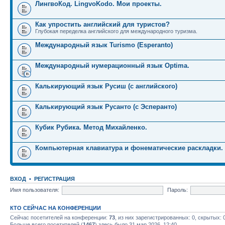
ЛингвоКод. LingvoKodo. Мои проекты.
Как упростить английский для туристов?
Глубокая переделка английского для международного туризма.
Международный язык Turismo (Esperanto)
Международный нумерационный язык Optima.
Калькирующий язык Русиш (с английского)
Калькирующий язык Русанто (с Эсперанто)
Кубик Рубика. Метод Михайленко.
Компьютерная клавиатура и фонематические раскладки.
ВХОД
•
РЕГИСТРАЦИЯ
Имя пользователя:
Пароль:
КТО СЕЙЧАС НА КОНФЕРЕНЦИИ
Сейчас посетителей на конференции:
73
, из них зарегистрированных: 0, скрытых: 
Больше всего посетителей (
1467
) здесь было 31 мар 2026, 12:40