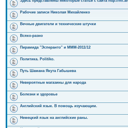
Здесь представлены некоторые статьи с сайта http://mi.an
Рабочие записи Николая Михайленко
Вечные двигатели и технические штучки
Всяко-разно
Пирамида "Эсперанто" и MMM-2011/12
Политика. Politiko.
Путь Шамана Якута Габышева
Невероятные магазины для народа
Болезни и здоровье
Английский язык. В помощь изучающим.
Немецкий язык на английские раны.