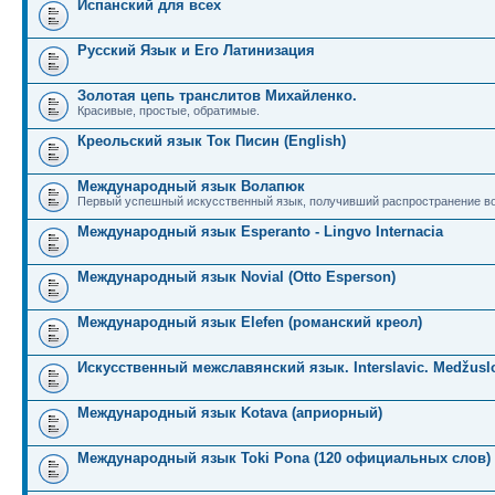
Испанский для всех
Русский Язык и Его Латинизация
Золотая цепь транслитов Михайленко.
Красивые, простые, обратимые.
Креольский язык Ток Писин (English)
Международный язык Волапюк
Первый успешный искусственный язык, получивший распространение во
Международный язык Esperanto - Lingvo Internacia
Международный язык Novial (Otto Esperson)
Международный язык Elefen (романский креол)
Искусственный межславянский язык. Interslavic. Medžuslo
Международный язык Kotava (априорный)
Международный язык Toki Pona (120 официальных слов)