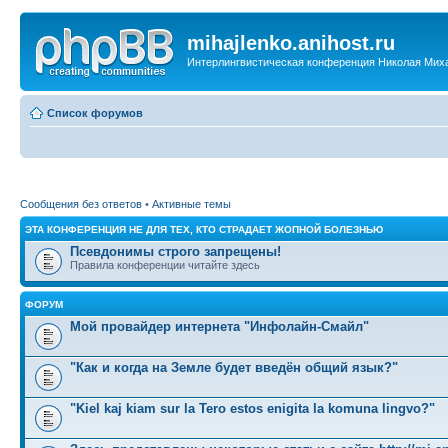
mihajlenko.anihost.ru
Интерлингвистическая конференция Николая Мих
Список форумов
Сообщения без ответов
•
Активные темы
ЭТА КОНФЕРЕНЦИЯ НЕ ДЛЯ ТЕХ, КТО СТРАДАЕТ ЖОПНОЙ БОЛЕЗНЬЮ
Псевдонимы строго запрещены!
Правила конференции читайте здесь
ФОРУМ
Мой провайдер интернета "Инфолайн-Смайл"
"Как и когда на Земле будет введён общий язык?"
"Kiel kaj kiam sur la Tero estos enigita la komuna lingvo?"