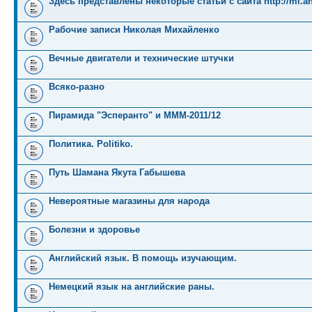
Здесь представлены некоторые статьи с сайта http://mi.an
Рабочие записи Николая Михайленко
Вечные двигатели и технические штучки
Всяко-разно
Пирамида "Эсперанто" и MMM-2011/12
Политика. Politiko.
Путь Шамана Якута Габышева
Невероятные магазины для народа
Болезни и здоровье
Английский язык. В помощь изучающим.
Немецкий язык на английские раны.