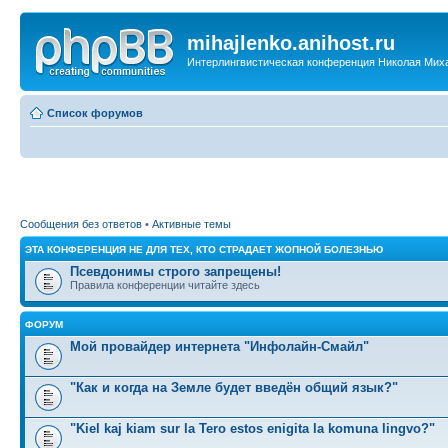
mihajlenko.anihost.ru
Интерлингвистическая конференция Николая Мих
Список форумов
Сообщения без ответов
•
Активные темы
ЭТА КОНФЕРЕНЦИЯ НЕ ДЛЯ ТЕХ, КТО СТРАДАЕТ ЖОПНОЙ БОЛЕЗНЬЮ
Псевдонимы строго запрещены!
Правила конференции читайте здесь
ФОРУМ
Мой провайдер интернета "Инфолайн-Смайл"
"Как и когда на Земле будет введён общий язык?"
"Kiel kaj kiam sur la Tero estos enigita la komuna lingvo?"