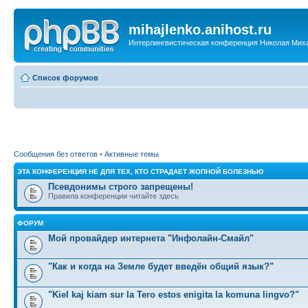
mihajlenko.anihost.ru
Интерлингвистическая конференция Николая Мих
Список форумов
Сообщения без ответов
•
Активные темы
ЭТА КОНФЕРЕНЦИЯ НЕ ДЛЯ ТЕХ, КТО СТРАДАЕТ ЖОПНОЙ БОЛЕЗНЬЮ
Псевдонимы строго запрещены!
Правила конференции читайте здесь
ФОРУМ
Мой провайдер интернета "Инфолайн-Смайл"
"Как и когда на Земле будет введён общий язык?"
"Kiel kaj kiam sur la Tero estos enigita la komuna lingvo?"