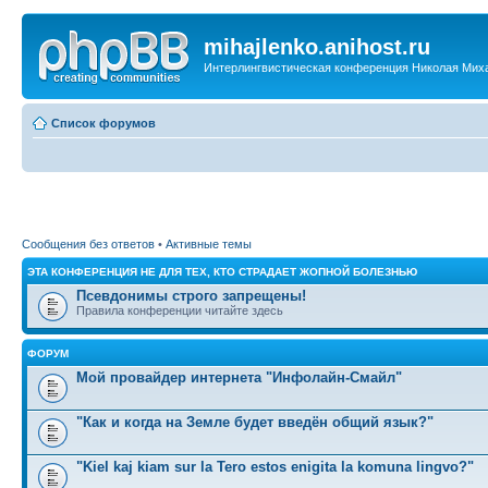
mihajlenko.anihost.ru
Интерлингвистическая конференция Николая Мих
Список форумов
Сообщения без ответов
•
Активные темы
ЭТА КОНФЕРЕНЦИЯ НЕ ДЛЯ ТЕХ, КТО СТРАДАЕТ ЖОПНОЙ БОЛЕЗНЬЮ
Псевдонимы строго запрещены!
Правила конференции читайте здесь
ФОРУМ
Мой провайдер интернета "Инфолайн-Смайл"
"Как и когда на Земле будет введён общий язык?"
"Kiel kaj kiam sur la Tero estos enigita la komuna lingvo?"