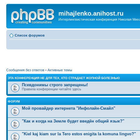
mihajlenko.anihost.ru
Интерлингвистическая конференция Николая Мих
Список форумов
Сообщения без ответов
•
Активные темы
ЭТА КОНФЕРЕНЦИЯ НЕ ДЛЯ ТЕХ, КТО СТРАДАЕТ ЖОПНОЙ БОЛЕЗНЬЮ
Псевдонимы строго запрещены!
Правила конференции читайте здесь
ФОРУМ
Мой провайдер интернета "Инфолайн-Смайл"
"Как и когда на Земле будет введён общий язык?"
"Kiel kaj kiam sur la Tero estos enigita la komuna lingvo?"