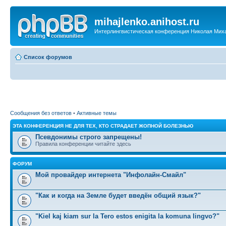
mihajlenko.anihost.ru
Интерлингвистическая конференция Николая Мих
Список форумов
Сообщения без ответов
•
Активные темы
ЭТА КОНФЕРЕНЦИЯ НЕ ДЛЯ ТЕХ, КТО СТРАДАЕТ ЖОПНОЙ БОЛЕЗНЬЮ
Псевдонимы строго запрещены!
Правила конференции читайте здесь
ФОРУМ
Мой провайдер интернета "Инфолайн-Смайл"
"Как и когда на Земле будет введён общий язык?"
"Kiel kaj kiam sur la Tero estos enigita la komuna lingvo?"