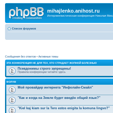
mihajlenko.anihost.ru
Интерлингвистическая конференция Николая Мих
Список форумов
Сообщения без ответов
•
Активные темы
ЭТА КОНФЕРЕНЦИЯ НЕ ДЛЯ ТЕХ, КТО СТРАДАЕТ ЖОПНОЙ БОЛЕЗНЬЮ
Псевдонимы строго запрещены!
Правила конференции читайте здесь
ФОРУМ
Мой провайдер интернета "Инфолайн-Смайл"
"Как и когда на Земле будет введён общий язык?"
"Kiel kaj kiam sur la Tero estos enigita la komuna lingvo?"