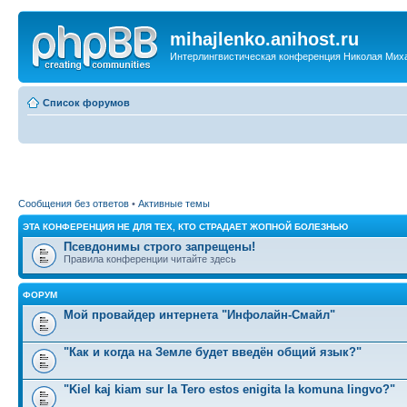
mihajlenko.anihost.ru
Интерлингвистическая конференция Николая Мих
Список форумов
Сообщения без ответов
•
Активные темы
ЭТА КОНФЕРЕНЦИЯ НЕ ДЛЯ ТЕХ, КТО СТРАДАЕТ ЖОПНОЙ БОЛЕЗНЬЮ
Псевдонимы строго запрещены!
Правила конференции читайте здесь
ФОРУМ
Мой провайдер интернета "Инфолайн-Смайл"
"Как и когда на Земле будет введён общий язык?"
"Kiel kaj kiam sur la Tero estos enigita la komuna lingvo?"