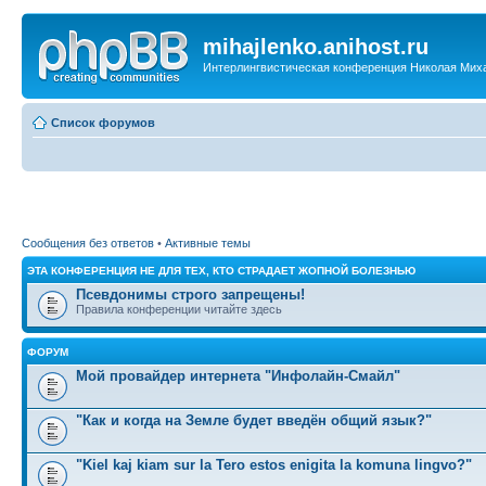
mihajlenko.anihost.ru
Интерлингвистическая конференция Николая Мих
Список форумов
Сообщения без ответов
•
Активные темы
ЭТА КОНФЕРЕНЦИЯ НЕ ДЛЯ ТЕХ, КТО СТРАДАЕТ ЖОПНОЙ БОЛЕЗНЬЮ
Псевдонимы строго запрещены!
Правила конференции читайте здесь
ФОРУМ
Мой провайдер интернета "Инфолайн-Смайл"
"Как и когда на Земле будет введён общий язык?"
"Kiel kaj kiam sur la Tero estos enigita la komuna lingvo?"