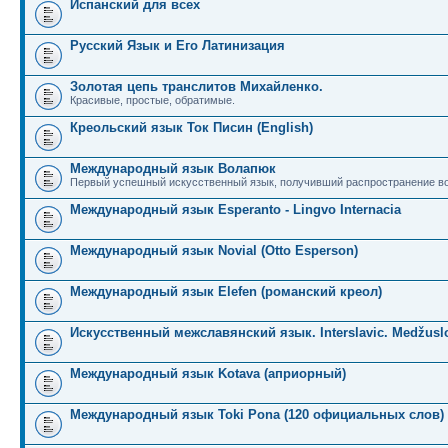
Испанский для всех
Русский Язык и Его Латинизация
Золотая цепь транслитов Михайленко.
Красивые, простые, обратимые.
Креольский язык Ток Писин (English)
Международный язык Волапюк
Первый успешный искусственный язык, получивший распространение во
Международный язык Esperanto - Lingvo Internacia
Международный язык Novial (Otto Esperson)
Международный язык Elefen (романский креол)
Искусственный межславянский язык. Interslavic. Medžuslo
Международный язык Kotava (априорный)
Международный язык Toki Pona (120 официальных слов)