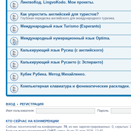
ЛингвоКод. LingvoKodo. Мои проекты.
Как упростить английский для туристов?
Глубокая переделка английского для международного туризма.
Международный язык Turismo (Esperanto)
Международный нумерационный язык Optima.
Калькирующий язык Русиш (с английского)
Калькирующий язык Русанто (с Эсперанто)
Кубик Рубика. Метод Михайленко.
Компьютерная клавиатура и фонематические раскладки.
ВХОД
•
РЕГИСТРАЦИЯ
Имя пользователя:
Пароль:
КТО СЕЙЧАС НА КОНФЕРЕНЦИИ
Сейчас посетителей на конференции:
79
, из них зарегистрированных: 0, скрытых: 
Больше всего посетителей (
1467
) здесь было 31 мар 2026, 12:40