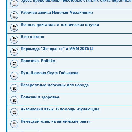
Здесь представлены некоторые статьи с сайта http://mi.an
Рабочие записи Николая Михайленко
Вечные двигатели и технические штучки
Всяко-разно
Пирамида "Эсперанто" и MMM-2011/12
Политика. Politiko.
Путь Шамана Якута Габышева
Невероятные магазины для народа
Болезни и здоровье
Английский язык. В помощь изучающим.
Немецкий язык на английские раны.