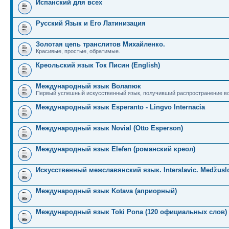
Испанский для всех
Русский Язык и Его Латинизация
Золотая цепь транслитов Михайленко.
Красивые, простые, обратимые.
Креольский язык Ток Писин (English)
Международный язык Волапюк
Первый успешный искусственный язык, получивший распространение во
Международный язык Esperanto - Lingvo Internacia
Международный язык Novial (Otto Esperson)
Международный язык Elefen (романский креол)
Искусственный межславянский язык. Interslavic. Medžuslo
Международный язык Kotava (априорный)
Международный язык Toki Pona (120 официальных слов)