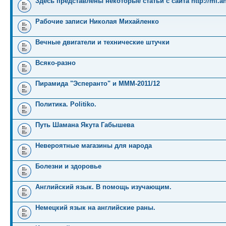
Здесь представлены некоторые статьи с сайта http://mi.an
Рабочие записи Николая Михайленко
Вечные двигатели и технические штучки
Всяко-разно
Пирамида "Эсперанто" и MMM-2011/12
Политика. Politiko.
Путь Шамана Якута Габышева
Невероятные магазины для народа
Болезни и здоровье
Английский язык. В помощь изучающим.
Немецкий язык на английские раны.