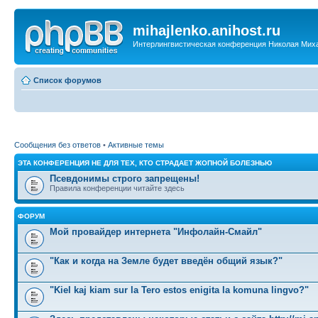
mihajlenko.anihost.ru
Интерлингвистическая конференция Николая Мих
Список форумов
Сообщения без ответов
•
Активные темы
ЭТА КОНФЕРЕНЦИЯ НЕ ДЛЯ ТЕХ, КТО СТРАДАЕТ ЖОПНОЙ БОЛЕЗНЬЮ
Псевдонимы строго запрещены!
Правила конференции читайте здесь
ФОРУМ
Мой провайдер интернета "Инфолайн-Смайл"
"Как и когда на Земле будет введён общий язык?"
"Kiel kaj kiam sur la Tero estos enigita la komuna lingvo?"