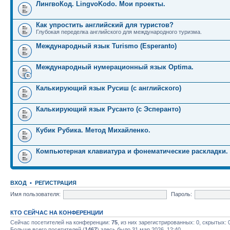
ЛингвоКод. LingvoKodo. Мои проекты.
Как упростить английский для туристов?
Глубокая переделка английского для международного туризма.
Международный язык Turismo (Esperanto)
Международный нумерационный язык Optima.
Калькирующий язык Русиш (с английского)
Калькирующий язык Русанто (с Эсперанто)
Кубик Рубика. Метод Михайленко.
Компьютерная клавиатура и фонематические раскладки.
ВХОД
•
РЕГИСТРАЦИЯ
Имя пользователя:
Пароль:
КТО СЕЙЧАС НА КОНФЕРЕНЦИИ
Сейчас посетителей на конференции:
75
, из них зарегистрированных: 0, скрытых: 
Больше всего посетителей (
1467
) здесь было 31 мар 2026, 12:40