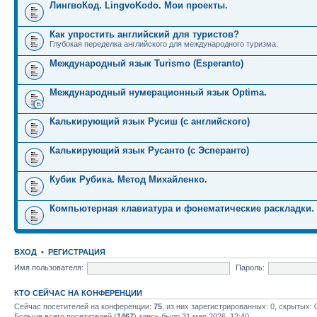
ЛингвоКод. LingvoKodo. Мои проекты.
Как упростить английский для туристов?
Глубокая переделка английского для международного туризма.
Международный язык Turismo (Esperanto)
Международный нумерационный язык Optima.
Калькирующий язык Русиш (с английского)
Калькирующий язык Русанто (с Эсперанто)
Кубик Рубика. Метод Михайленко.
Компьютерная клавиатура и фонематические раскладки.
ВХОД
•
РЕГИСТРАЦИЯ
Имя пользователя:
Пароль:
КТО СЕЙЧАС НА КОНФЕРЕНЦИИ
Сейчас посетителей на конференции:
75
, из них зарегистрированных: 0, скрытых: 
Больше всего посетителей (
1467
) здесь было 31 мар 2026, 12:40