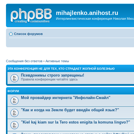
mihajlenko.anihost.ru
Интерлингвистическая конференция Николая Мих
Список форумов
Сообщения без ответов
•
Активные темы
ЭТА КОНФЕРЕНЦИЯ НЕ ДЛЯ ТЕХ, КТО СТРАДАЕТ ЖОПНОЙ БОЛЕЗНЬЮ
Псевдонимы строго запрещены!
Правила конференции читайте здесь
ФОРУМ
Мой провайдер интернета "Инфолайн-Смайл"
"Как и когда на Земле будет введён общий язык?"
"Kiel kaj kiam sur la Tero estos enigita la komuna lingvo?"