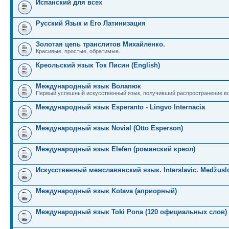
Испанский для всех
Русский Язык и Его Латинизация
Золотая цепь транслитов Михайленко.
Красивые, простые, обратимые.
Креольский язык Ток Писин (English)
Международный язык Волапюк
Первый успешный искусственный язык, получивший распространение во
Международный язык Esperanto - Lingvo Internacia
Международный язык Novial (Otto Esperson)
Международный язык Elefen (романский креол)
Искусственный межславянский язык. Interslavic. Medžuslo
Международный язык Kotava (априорный)
Международный язык Toki Pona (120 официальных слов)