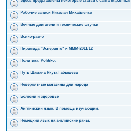
Здесь представлены некоторые статьи с сайта http://mi.an
Рабочие записи Николая Михайленко
Вечные двигатели и технические штучки
Всяко-разно
Пирамида "Эсперанто" и MMM-2011/12
Политика. Politiko.
Путь Шамана Якута Габышева
Невероятные магазины для народа
Болезни и здоровье
Английский язык. В помощь изучающим.
Немецкий язык на английские раны.