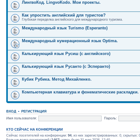
ЛингвоКод. LingvoKodo. Мои проекты.
Как упростить английский для туристов?
Глубокая переделка английского для международного туризма.
Международный язык Turismo (Esperanto)
Международный нумерационный язык Optima.
Калькирующий язык Русиш (с английского)
Калькирующий язык Русанто (с Эсперанто)
Кубик Рубика. Метод Михайленко.
Компьютерная клавиатура и фонематические раскладки.
ВХОД
•
РЕГИСТРАЦИЯ
Имя пользователя:
Пароль:
КТО СЕЙЧАС НА КОНФЕРЕНЦИИ
Сейчас посетителей на конференции:
94
, из них зарегистрированных: 0, скрытых: 
Больше всего посетителей (
1467
) здесь было 31 мар 2026, 12:40