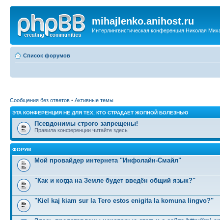
mihajlenko.anihost.ru
Интерлингвистическая конференция Николая Мих
Список форумов
Сообщения без ответов
•
Активные темы
ЭТА КОНФЕРЕНЦИЯ НЕ ДЛЯ ТЕХ, КТО СТРАДАЕТ ЖОПНОЙ БОЛЕЗНЬЮ
Псевдонимы строго запрещены!
Правила конференции читайте здесь
ФОРУМ
Мой провайдер интернета "Инфолайн-Смайл"
"Как и когда на Земле будет введён общий язык?"
"Kiel kaj kiam sur la Tero estos enigita la komuna lingvo?"