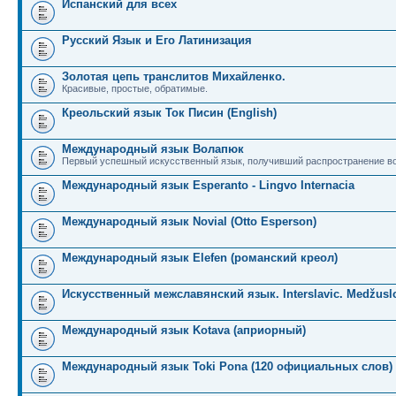
Испанский для всех
Русский Язык и Его Латинизация
Золотая цепь транслитов Михайленко.
Красивые, простые, обратимые.
Креольский язык Ток Писин (English)
Международный язык Волапюк
Первый успешный искусственный язык, получивший распространение во
Международный язык Esperanto - Lingvo Internacia
Международный язык Novial (Otto Esperson)
Международный язык Elefen (романский креол)
Искусственный межславянский язык. Interslavic. Medžuslo
Международный язык Kotava (априорный)
Международный язык Toki Pona (120 официальных слов)