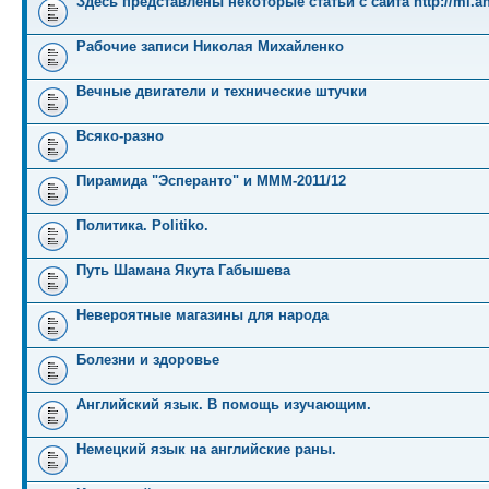
Здесь представлены некоторые статьи с сайта http://mi.an
Рабочие записи Николая Михайленко
Вечные двигатели и технические штучки
Всяко-разно
Пирамида "Эсперанто" и MMM-2011/12
Политика. Politiko.
Путь Шамана Якута Габышева
Невероятные магазины для народа
Болезни и здоровье
Английский язык. В помощь изучающим.
Немецкий язык на английские раны.