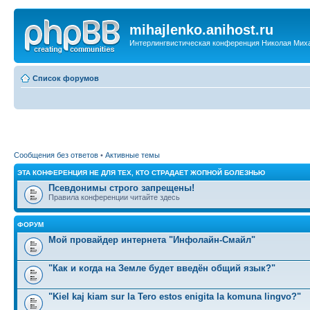
mihajlenko.anihost.ru
Интерлингвистическая конференция Николая Мих
Список форумов
Сообщения без ответов
•
Активные темы
ЭТА КОНФЕРЕНЦИЯ НЕ ДЛЯ ТЕХ, КТО СТРАДАЕТ ЖОПНОЙ БОЛЕЗНЬЮ
Псевдонимы строго запрещены!
Правила конференции читайте здесь
ФОРУМ
Мой провайдер интернета "Инфолайн-Смайл"
"Как и когда на Земле будет введён общий язык?"
"Kiel kaj kiam sur la Tero estos enigita la komuna lingvo?"