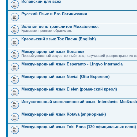
Испанский для всех
Русский Язык и Его Латинизация
Золотая цепь транслитов Михайленко.
Красивые, простые, обратимые.
Креольский язык Ток Писин (English)
Международный язык Волапюк
Первый успешный искусственный язык, получивший распространение во
Международный язык Esperanto - Lingvo Internacia
Международный язык Novial (Otto Esperson)
Международный язык Elefen (романский креол)
Искусственный межславянский язык. Interslavic. Medžuslo
Международный язык Kotava (априорный)
Международный язык Toki Pona (120 официальных слов)