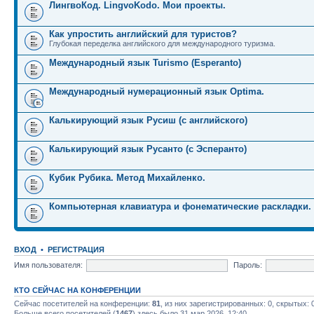
ЛингвоКод. LingvoKodo. Мои проекты.
Как упростить английский для туристов?
Глубокая переделка английского для международного туризма.
Международный язык Turismo (Esperanto)
Международный нумерационный язык Optima.
Калькирующий язык Русиш (с английского)
Калькирующий язык Русанто (с Эсперанто)
Кубик Рубика. Метод Михайленко.
Компьютерная клавиатура и фонематические раскладки.
ВХОД
•
РЕГИСТРАЦИЯ
Имя пользователя:
Пароль:
КТО СЕЙЧАС НА КОНФЕРЕНЦИИ
Сейчас посетителей на конференции:
81
, из них зарегистрированных: 0, скрытых: 
Больше всего посетителей (
1467
) здесь было 31 мар 2026, 12:40