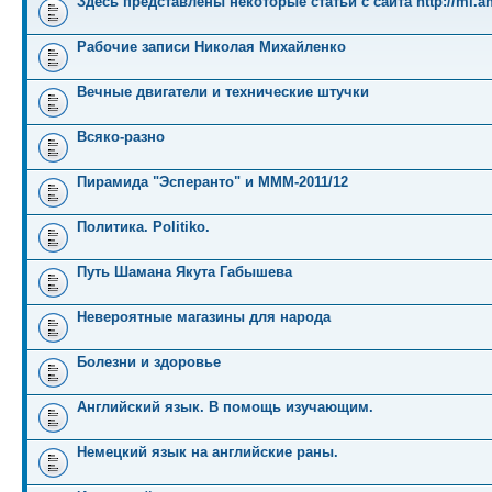
Здесь представлены некоторые статьи с сайта http://mi.an
Рабочие записи Николая Михайленко
Вечные двигатели и технические штучки
Всяко-разно
Пирамида "Эсперанто" и MMM-2011/12
Политика. Politiko.
Путь Шамана Якута Габышева
Невероятные магазины для народа
Болезни и здоровье
Английский язык. В помощь изучающим.
Немецкий язык на английские раны.