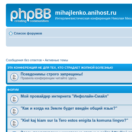
mihajlenko.anihost.ru
Интерлингвистическая конференция Николая Мих
Список форумов
Сообщения без ответов
•
Активные темы
ЭТА КОНФЕРЕНЦИЯ НЕ ДЛЯ ТЕХ, КТО СТРАДАЕТ ЖОПНОЙ БОЛЕЗНЬЮ
Псевдонимы строго запрещены!
Правила конференции читайте здесь
ФОРУМ
Мой провайдер интернета "Инфолайн-Смайл"
"Как и когда на Земле будет введён общий язык?"
"Kiel kaj kiam sur la Tero estos enigita la komuna lingvo?"