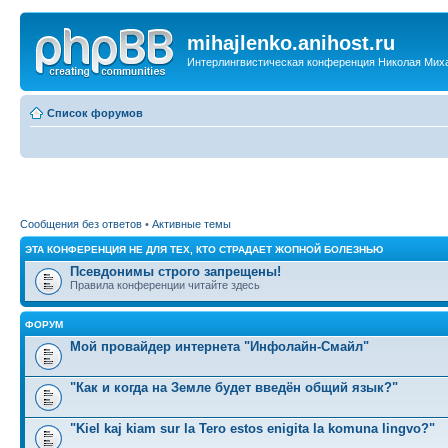
mihajlenko.anihost.ru
Интерлингвистическая конференция Николая Мих
Список форумов
Сообщения без ответов
•
Активные темы
ЭТА КОНФЕРЕНЦИЯ НЕ ДЛЯ ТЕХ, КТО СТРАДАЕТ ЖОПНОЙ БОЛЕЗНЬЮ
Псевдонимы строго запрещены!
Правила конференции читайте здесь
ФОРУМ
Мой провайдер интернета "Инфолайн-Смайл"
"Как и когда на Земле будет введён общий язык?"
"Kiel kaj kiam sur la Tero estos enigita la komuna lingvo?"