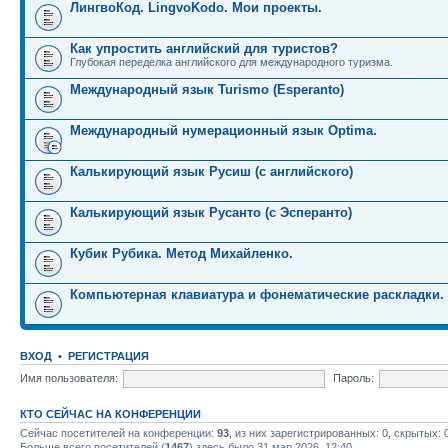
ЛингвоКод. LingvoKodo. Мои проекты.
Как упростить английский для туристов?
Глубокая переделка английского для международного туризма.
Международный язык Turismo (Esperanto)
Международный нумерационный язык Optima.
Калькирующий язык Русиш (с английского)
Калькирующий язык Русанто (с Эсперанто)
Кубик Рубика. Метод Михайленко.
Компьютерная клавиатура и фонематические раскладки.
ВХОД
•
РЕГИСТРАЦИЯ
Имя пользователя:
Пароль:
КТО СЕЙЧАС НА КОНФЕРЕНЦИИ
Сейчас посетителей на конференции:
93
, из них зарегистрированных: 0, скрытых: 
Больше всего посетителей (
1467
) здесь было 31 мар 2026, 12:40