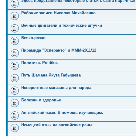
Здесь представлены некоторые статьи с сайта http://mi.an
Рабочие записи Николая Михайленко
Вечные двигатели и технические штучки
Всяко-разно
Пирамида "Эсперанто" и MMM-2011/12
Политика. Politiko.
Путь Шамана Якута Габышева
Невероятные магазины для народа
Болезни и здоровье
Английский язык. В помощь изучающим.
Немецкий язык на английские раны.