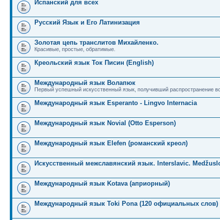
Испанский для всех
Русский Язык и Его Латинизация
Золотая цепь транслитов Михайленко.
Красивые, простые, обратимые.
Креольский язык Ток Писин (English)
Международный язык Волапюк
Первый успешный искусственный язык, получивший распространение во
Международный язык Esperanto - Lingvo Internacia
Международный язык Novial (Otto Esperson)
Международный язык Elefen (романский креол)
Искусственный межславянский язык. Interslavic. Medžuslo
Международный язык Kotava (априорный)
Международный язык Toki Pona (120 официальных слов)