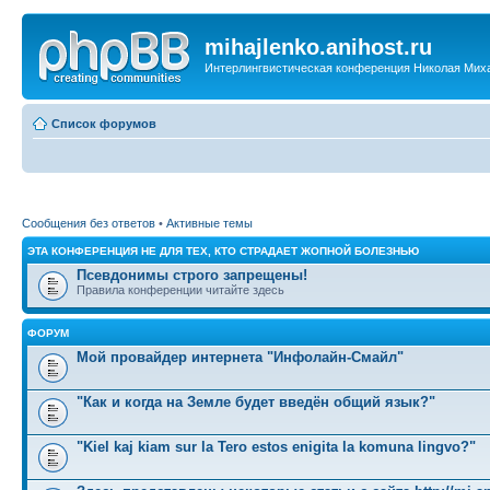
mihajlenko.anihost.ru
Интерлингвистическая конференция Николая Мих
Список форумов
Сообщения без ответов
•
Активные темы
ЭТА КОНФЕРЕНЦИЯ НЕ ДЛЯ ТЕХ, КТО СТРАДАЕТ ЖОПНОЙ БОЛЕЗНЬЮ
Псевдонимы строго запрещены!
Правила конференции читайте здесь
ФОРУМ
Мой провайдер интернета "Инфолайн-Смайл"
"Как и когда на Земле будет введён общий язык?"
"Kiel kaj kiam sur la Tero estos enigita la komuna lingvo?"