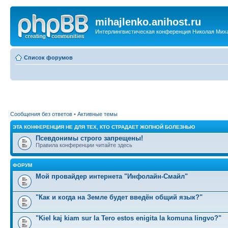
mihajlenko.anihost.ru
Интерлингвистическая конференция Николая Мих
Список форумов
Сообщения без ответов
•
Активные темы
ЭТА КОНФЕРЕНЦИЯ НЕ ДЛЯ ТЕХ, КТО СТРАДАЕТ ЖОПНОЙ БОЛЕЗНЬЮ
Псевдонимы строго запрещены!
Правила конференции читайте здесь
ФОРУМ
Мой провайдер интернета "Инфолайн-Смайл"
"Как и когда на Земле будет введён общий язык?"
"Kiel kaj kiam sur la Tero estos enigita la komuna lingvo?"