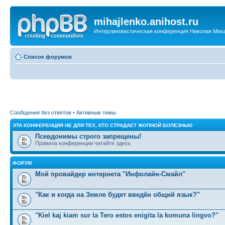
mihajlenko.anihost.ru
Интерлингвистическая конференция Николая Мих
Список форумов
Сообщения без ответов
•
Активные темы
ЭТА КОНФЕРЕНЦИЯ НЕ ДЛЯ ТЕХ, КТО СТРАДАЕТ ЖОПНОЙ БОЛЕЗНЬЮ
Псевдонимы строго запрещены!
Правила конференции читайте здесь
ФОРУМ
Мой провайдер интернета "Инфолайн-Смайл"
"Как и когда на Земле будет введён общий язык?"
"Kiel kaj kiam sur la Tero estos enigita la komuna lingvo?"