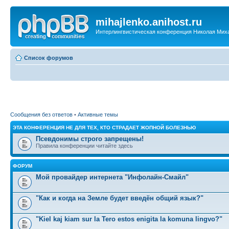
mihajlenko.anihost.ru
Интерлингвистическая конференция Николая Мих
Список форумов
Сообщения без ответов
•
Активные темы
ЭТА КОНФЕРЕНЦИЯ НЕ ДЛЯ ТЕХ, КТО СТРАДАЕТ ЖОПНОЙ БОЛЕЗНЬЮ
Псевдонимы строго запрещены!
Правила конференции читайте здесь
ФОРУМ
Мой провайдер интернета "Инфолайн-Смайл"
"Как и когда на Земле будет введён общий язык?"
"Kiel kaj kiam sur la Tero estos enigita la komuna lingvo?"