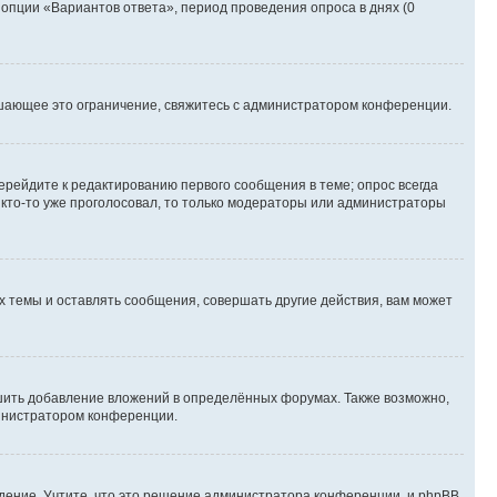
 опции «Вариантов ответа», период проведения опроса в днях (0
шающее это ограничение, свяжитесь с администратором конференции.
ерейдите к редактированию первого сообщения в теме; опрос всегда
и кто-то уже проголосовал, то только модераторы или администраторы
 темы и оставлять сообщения, совершать другие действия, вам может
шить добавление вложений в определённых форумах. Также возможно,
министратором конференции.
дение. Учтите, что это решение администратора конференции, и phpBB