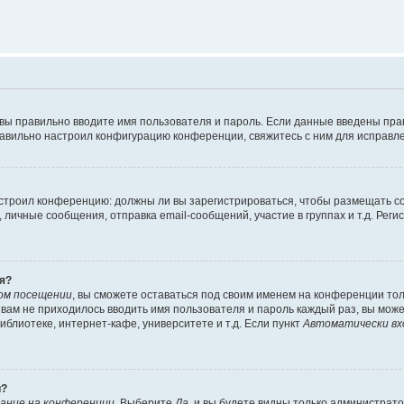
 вы правильно вводите имя пользователя и пароль. Если данные введены пра
равильно настроил конфигурацию конференции, свяжитесь с ним для исправле
 настроил конференцию: должны ли вы зарегистрироваться, чтобы размещать 
ичные сообщения, отправка email-сообщений, участие в группах и т.д. Регис
я?
ом посещении
, вы сможете оставаться под своим именем на конференции тол
ы вам не приходилось вводить имя пользователя и пароль каждый раз, вы мож
блиотеке, интернет-кафе, университете и т.д. Если пункт
Автоматически вх
й?
ание на конференции
. Выберите
Да
, и вы будете видны только администрат