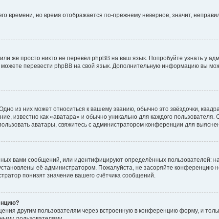
него времени, но время отображается по-прежнему неверное, значит, неправ
или же просто никто не перевёл phpBB на ваш язык. Попробуйте узнать у ад
ами можете перевести phpBB на свой язык. Дополнительную информацию вы мо
дно из них может относиться к вашему званию, обычно это звёздочки, квадр
ие, известно как «аватара» и обычно уникально для каждого пользователя. О
использовать аватары, свяжитесь с администратором конференции для выясне
нных вами сообщений, или идентифицируют определённых пользователей: на
установлены её администратором. Пожалуйста, не засоряйте конференцию н
тратор понизят значение вашего счётчика сообщений.
енцию?
щения другим пользователям через встроенную в конференцию форму, и толь
мными пользователями.