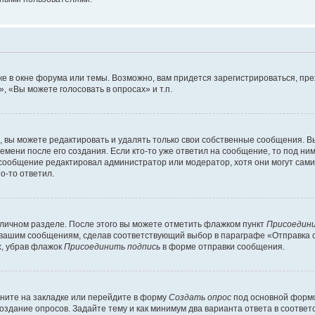
е в окне форума или темы. Возможно, вам придется зарегистрироваться, пр
 «Вы можете голосовать в опросах» и т.п.
вы можете редактировать и удалять только свои собственные сообщения. В
емени после его создания. Если кто-то уже ответил на сообщение, то под ни
и сообщение редактировал администратор или модератор, хотя они могут сами
о-то ответил.
 личном разделе. После этого вы можете отметить флажком пункт
Присоедини
 вашим сообщениям, сделав соответствующий выбор в параграфе «Отправка 
х, убрав флажок
Присоединить подпись
в форме отправки сообщения.
ните на закладке или перейдите в форму
Создать опрос
под основной формо
создание опросов. Задайте тему и как минимум два варианта ответа в соотве