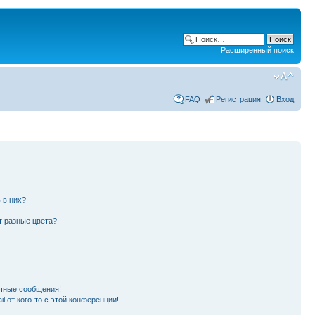
Расширенный поиск
FAQ
Регистрация
Вход
 в них?
т разные цвета?
чные сообщения!
l от кого-то с этой конференции!