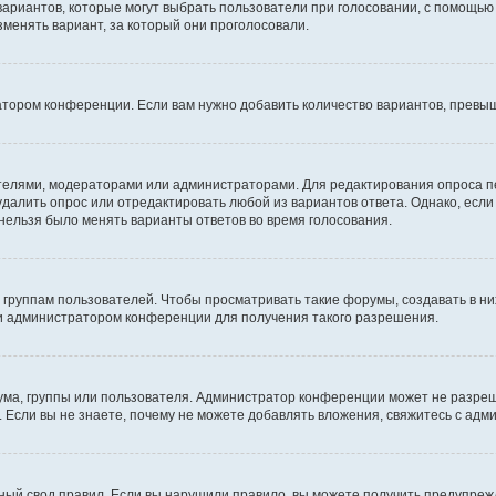
 вариантов, которые могут выбрать пользователи при голосовании, с помощью
зменять вариант, за который они проголосовали.
атором конференции. Если вам нужно добавить количество вариантов, превы
дателями, модераторами или администраторами. Для редактирования опроса п
 удалить опрос или отредактировать любой из вариантов ответа. Однако, есл
 нельзя было менять варианты ответов во время голосования.
руппам пользователей. Чтобы просматривать такие форумы, создавать в них
и администратором конференции для получения такого разрешения.
ма, группы или пользователя. Администратор конференции может не разре
 Если вы не знаете, почему не можете добавлять вложения, свяжитесь с ад
ый свод правил. Если вы нарушили правило, вы можете получить предупреж