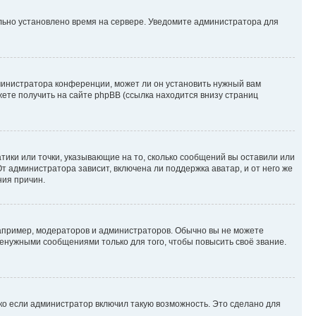
ильно установлено время на сервере. Уведомите администратора для
министратора конференции, может ли он установить нужный вам
жете получить на сайте phpBB (ссылка находится внизу страниц
атики или точки, указывающие на то, сколько сообщений вы оставили или
т администратора зависит, включена ли поддержка аватар, и от него же
ния причин.
пример, модераторов и администраторов. Обычно вы не можете
енужными сообщениями только для того, чтобы повысить своё звание.
ко если администратор включил такую возможность. Это сделано для