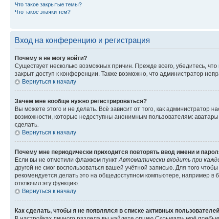
Что такое закрытые темы?
Что такое значки тем?
Вход на конференцию и регистрация
Почему я не могу войти?
Существует несколько возможных причин. Прежде всего, убедитесь, что
закрыт доступ к конференции. Также возможно, что администратор неп
Вернуться к началу
Зачем мне вообще нужно регистрироваться?
Вы можете этого и не делать. Всё зависит от того, как администратор
возможности, которые недоступны анонимным пользователям: аватары, л
сделать.
Вернуться к началу
Почему мне периодически приходится повторять ввод имени и парол
Если вы не отметили флажком пункт
Автоматически входить при кажд
другой не смог воспользоваться вашей учётной записью. Для того чтоб
рекомендуется делать это на общедоступном компьютере, например в би
отключил эту функцию.
Вернуться к началу
Как сделать, чтобы я не появлялся в списке активных пользователе
В настройках личного раздела вы найдете опцию
Скрывать моё пребыв