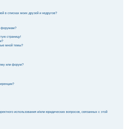
лей в списках моих друзей и недругов?
и форумам?
стую страницу!
и?
ные мной темы?
тему или форум?
ференции?
рректного использования и/или юридических вопросов, связанных с этой