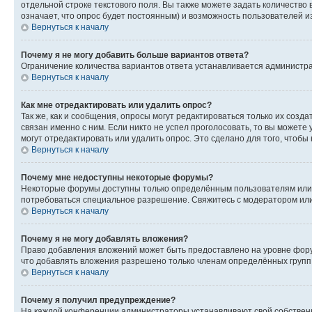
отдельной строке текстового поля. Вы также можете задать количество
означает, что опрос будет постоянным) и возможность пользователей и
Вернуться к началу
Почему я не могу добавить больше вариантов ответа?
Ограничение количества вариантов ответа устанавливается администр
Вернуться к началу
Как мне отредактировать или удалить опрос?
Так же, как и сообщения, опросы могут редактироваться только их соз
связан именно с ним. Если никто не успел проголосовать, то вы можете
могут отредактировать или удалить опрос. Это сделано для того, чтобы
Вернуться к началу
Почему мне недоступны некоторые форумы?
Некоторые форумы доступны только определённым пользователям или г
потребоваться специальное разрешение. Свяжитесь с модератором ил
Вернуться к началу
Почему я не могу добавлять вложения?
Право добавления вложений может быть предоставлено на уровне фору
что добавлять вложения разрешено только членам определённых групп.
Вернуться к началу
Почему я получил предупреждение?
На каждой конференции администраторы устанавливают свой собственн