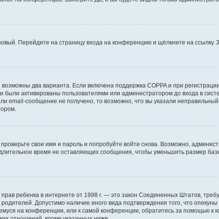
 новый. Перейдите на страницу входа на конференцию и щёлкните на ссылку
З
о возможны два варианта. Если включена поддержка COPPA и при регистрации 
и были активированы пользователями или администратором до входа в систе
и email-сообщение не получено, то возможно, что вы указали неправильный 
тором.
проверьте свои имя и пароль и попробуйте войти снова. Возможно, админист
длительное время не оставляющих сообщения, чтобы уменьшить размер базы
тных прав ребенка в интернете от 1998 г. — это закон Соединенных Штатов, т
е родителей. Допустимо наличие иного вида подтверждения того, что опек
ющемуся на конференции, или к самой конференции, обратитесь за помощью к 
ких отношений, кроме указанных ниже.