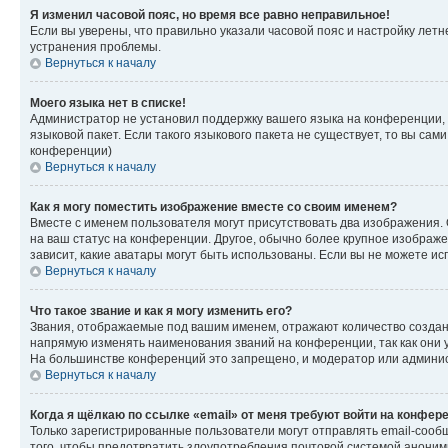
Я изменил часовой пояс, но время все равно неправильное!
Если вы уверены, что правильно указали часовой пояс и настройку лет
устранения проблемы.
Вернуться к началу
Моего языка нет в списке!
Администратор не установил поддержку вашего языка на конференции, 
языковой пакет. Если такого языкового пакета не существует, то вы с
конференции)
Вернуться к началу
Как я могу поместить изображение вместе со своим именем?
Вместе с именем пользователя могут присутствовать два изображения. О
на ваш статус на конференции. Другое, обычно более крупное изображен
зависит, какие аватары могут быть использованы. Если вы не можете 
Вернуться к началу
Что такое звание и как я могу изменить его?
Звания, отображаемые под вашим именем, отражают количество созда
напрямую изменять наименования званий на конференции, так как они 
На большинстве конференций это запрещено, и модератор или админис
Вернуться к началу
Когда я щёлкаю по ссылке «email» от меня требуют войти на конфер
Только зарегистрированные пользователи могут отправлять email-сооб
того, чтобы предотвратить злоупотребления почтовой системой анони