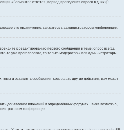
 опции «Вариантов ответа», период проведения опроса в днях (0
шающее это ограничение, свяжитесь с администратором конференции.
ерейдите к редактированию первого сообщения в теме; опрос всегда
и кто-то уже проголосовал, то только модераторы или администраторы
 темы и оставлять сообщения, совершать другие действия, вам может
шить добавление вложений в определённых форумах. Также возможно,
министратором конференции.
дение. Учтите, что это решение администратора конференции, и phpBB