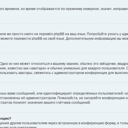
него времени, но время отображается по-прежнему неверное, значит, неправ
или же просто никто не перевёл phpBB на ваш язык. Попробуйте узнать у ад
ами можете перевести phpBB на свой язык. Дополнительную информацию вы мо
дно из них может относиться к вашему званию, обычно это звёздочки, квадр
ие, известно как «аватара» и обычно уникально для каждого пользователя. О
использовать аватары, свяжитесь с администратором конференции для выясне
нных вами сообщений, или идентифицируют определённых пользователей: на
установлены её администратором. Пожалуйста, не засоряйте конференцию н
тратор понизят значение вашего счётчика сообщений.
енцию?
щения другим пользователям через встроенную в конференцию форму, и толь
мными пользователями.