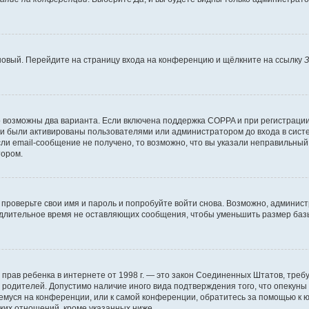
 новый. Перейдите на страницу входа на конференцию и щёлкните на ссылку
З
о возможны два варианта. Если включена поддержка COPPA и при регистрации 
и были активированы пользователями или администратором до входа в систе
и email-сообщение не получено, то возможно, что вы указали неправильный 
тором.
проверьте свои имя и пароль и попробуйте войти снова. Возможно, админист
длительное время не оставляющих сообщения, чтобы уменьшить размер базы
тных прав ребенка в интернете от 1998 г. — это закон Соединенных Штатов, т
е родителей. Допустимо наличие иного вида подтверждения того, что опек
ющемуся на конференции, или к самой конференции, обратитесь за помощью к 
ких отношений, кроме указанных ниже.