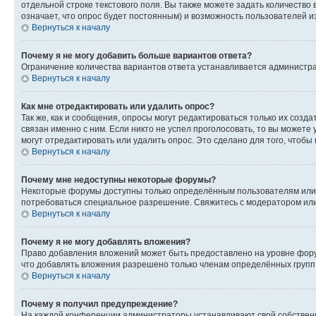
отдельной строке текстового поля. Вы также можете задать количество
означает, что опрос будет постоянным) и возможность пользователей и
Вернуться к началу
Почему я не могу добавить больше вариантов ответа?
Ограничение количества вариантов ответа устанавливается администр
Вернуться к началу
Как мне отредактировать или удалить опрос?
Так же, как и сообщения, опросы могут редактироваться только их соз
связан именно с ним. Если никто не успел проголосовать, то вы можете
могут отредактировать или удалить опрос. Это сделано для того, чтобы
Вернуться к началу
Почему мне недоступны некоторые форумы?
Некоторые форумы доступны только определённым пользователям или г
потребоваться специальное разрешение. Свяжитесь с модератором ил
Вернуться к началу
Почему я не могу добавлять вложения?
Право добавления вложений может быть предоставлено на уровне фору
что добавлять вложения разрешено только членам определённых групп.
Вернуться к началу
Почему я получил предупреждение?
На каждой конференции администраторы устанавливают свой собственн