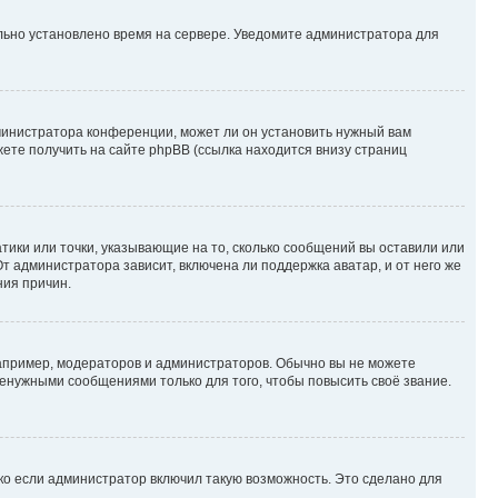
ильно установлено время на сервере. Уведомите администратора для
министратора конференции, может ли он установить нужный вам
жете получить на сайте phpBB (ссылка находится внизу страниц
атики или точки, указывающие на то, сколько сообщений вы оставили или
т администратора зависит, включена ли поддержка аватар, и от него же
ния причин.
пример, модераторов и администраторов. Обычно вы не можете
енужными сообщениями только для того, чтобы повысить своё звание.
ко если администратор включил такую возможность. Это сделано для