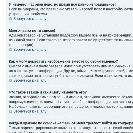
Я изменил часовой пояс, но время все равно неправильное!
Если вы уверены, что правильно указали часовой пояс и настройку лет
устранения проблемы.
Вернуться к началу
Моего языка нет в списке!
Администратор не установил поддержку вашего языка на конференции, 
языковой пакет. Если такого языкового пакета не существует, то вы с
конференции)
Вернуться к началу
Как я могу поместить изображение вместе со своим именем?
Вместе с именем пользователя могут присутствовать два изображения. О
на ваш статус на конференции. Другое, обычно более крупное изображен
зависит, какие аватары могут быть использованы. Если вы не можете 
Вернуться к началу
Что такое звание и как я могу изменить его?
Звания, отображаемые под вашим именем, отражают количество созда
напрямую изменять наименования званий на конференции, так как они 
На большинстве конференций это запрещено, и модератор или админис
Вернуться к началу
Когда я щёлкаю по ссылке «email» от меня требуют войти на конфер
Только зарегистрированные пользователи могут отправлять email-сооб
того, чтобы предотвратить злоупотребления почтовой системой анони