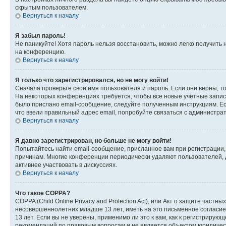
скрытым пользователем.
Вернуться к началу
Я забыл пароль!
Не паникуйте! Хотя пароль нельзя восстановить, можно легко получить
на конференцию.
Вернуться к началу
Я только что зарегистрировался, но не могу войти!
Сначала проверьте свои имя пользователя и пароль. Если они верны, т
На некоторых конференциях требуется, чтобы все новые учётные запис
было прислано email-сообщение, следуйте полученным инструкциям. Есл
что ввели правильный адрес email, попробуйте связаться с администра
Вернуться к началу
Я давно зарегистрирован, но больше не могу войти!
Попытайтесь найти email-сообщение, присланное вам при регистрации, 
причинам. Многие конференции периодически удаляют пользователей, 
активнее участвовать в дискуссиях.
Вернуться к началу
Что такое COPPA?
COPPA (Child Online Privacy and Protection Act), или Акт о защите час
несовершеннолетних младше 13 лет, иметь на это письменное согласи
13 лет. Если вы не уверены, применимо ли это к вам, как к регистриру
рекомендаций по правовым вопросам и не является объектом юридичес