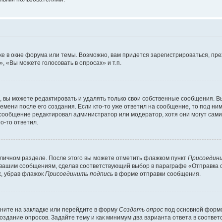
е в окне форума или темы. Возможно, вам придется зарегистрироваться, пр
 «Вы можете голосовать в опросах» и т.п.
вы можете редактировать и удалять только свои собственные сообщения. В
емени после его создания. Если кто-то уже ответил на сообщение, то под ни
и сообщение редактировал администратор или модератор, хотя они могут сами
о-то ответил.
 личном разделе. После этого вы можете отметить флажком пункт
Присоедини
 вашим сообщениям, сделав соответствующий выбор в параграфе «Отправка 
х, убрав флажок
Присоединить подпись
в форме отправки сообщения.
ните на закладке или перейдите в форму
Создать опрос
под основной формо
создание опросов. Задайте тему и как минимум два варианта ответа в соотве