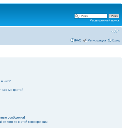
Расширенный поиск
FAQ
Регистрация
Вход
 в них?
т разные цвета?
чные сообщения!
l от кого-то с этой конференции!