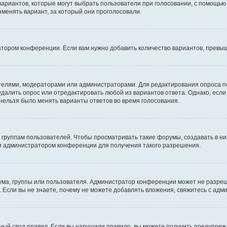
 вариантов, которые могут выбрать пользователи при голосовании, с помощью
зменять вариант, за который они проголосовали.
атором конференции. Если вам нужно добавить количество вариантов, превы
дателями, модераторами или администраторами. Для редактирования опроса п
 удалить опрос или отредактировать любой из вариантов ответа. Однако, есл
 нельзя было менять варианты ответов во время голосования.
руппам пользователей. Чтобы просматривать такие форумы, создавать в них
и администратором конференции для получения такого разрешения.
ма, группы или пользователя. Администратор конференции может не разре
 Если вы не знаете, почему не можете добавлять вложения, свяжитесь с ад
ый свод правил. Если вы нарушили правило, вы можете получить предупреж