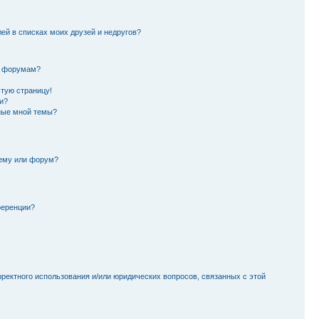
лей в списках моих друзей и недругов?
и форумам?
стую страницу!
и?
ные мной темы?
тему или форум?
ференции?
рректного использования и/или юридических вопросов, связанных с этой