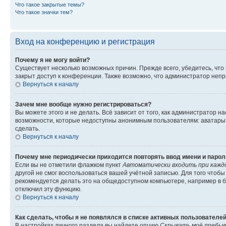
Что такое закрытые темы?
Что такое значки тем?
Вход на конференцию и регистрация
Почему я не могу войти?
Существует несколько возможных причин. Прежде всего, убедитесь, что
закрыт доступ к конференции. Также возможно, что администратор неп
Вернуться к началу
Зачем мне вообще нужно регистрироваться?
Вы можете этого и не делать. Всё зависит от того, как администратор
возможности, которые недоступны анонимным пользователям: аватары, л
сделать.
Вернуться к началу
Почему мне периодически приходится повторять ввод имени и парол
Если вы не отметили флажком пункт
Автоматически входить при кажд
другой не смог воспользоваться вашей учётной записью. Для того чтоб
рекомендуется делать это на общедоступном компьютере, например в би
отключил эту функцию.
Вернуться к началу
Как сделать, чтобы я не появлялся в списке активных пользователе
В настройках личного раздела вы найдете опцию
Скрывать моё пребыв