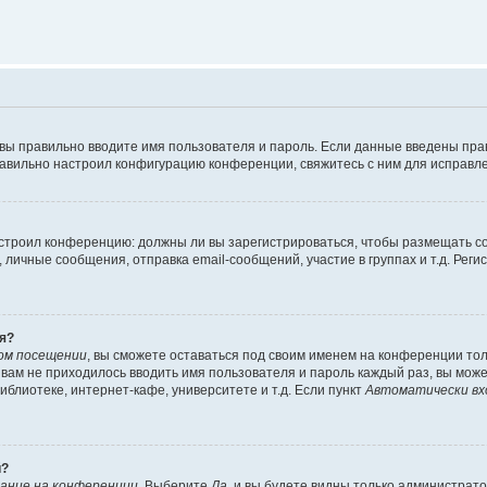
 вы правильно вводите имя пользователя и пароль. Если данные введены пра
равильно настроил конфигурацию конференции, свяжитесь с ним для исправле
 настроил конференцию: должны ли вы зарегистрироваться, чтобы размещать 
ичные сообщения, отправка email-сообщений, участие в группах и т.д. Регис
я?
ом посещении
, вы сможете оставаться под своим именем на конференции тол
ы вам не приходилось вводить имя пользователя и пароль каждый раз, вы мож
блиотеке, интернет-кафе, университете и т.д. Если пункт
Автоматически вх
й?
ание на конференции
. Выберите
Да
, и вы будете видны только администрат