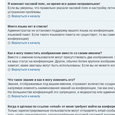
Я изменил часовой пояс, но время все равно неправильное!
Если вы уверены, что правильно указали часовой пояс и настройку лет
устранения проблемы.
Вернуться к началу
Моего языка нет в списке!
Администратор не установил поддержку вашего языка на конференции, 
языковой пакет. Если такого языкового пакета не существует, то вы с
конференции)
Вернуться к началу
Как я могу поместить изображение вместе со своим именем?
Вместе с именем пользователя могут присутствовать два изображения. О
на ваш статус на конференции. Другое, обычно более крупное изображен
зависит, какие аватары могут быть использованы. Если вы не можете 
Вернуться к началу
Что такое звание и как я могу изменить его?
Звания, отображаемые под вашим именем, отражают количество созда
напрямую изменять наименования званий на конференции, так как они 
На большинстве конференций это запрещено, и модератор или админис
Вернуться к началу
Когда я щёлкаю по ссылке «email» от меня требуют войти на конфер
Только зарегистрированные пользователи могут отправлять email-сооб
того, чтобы предотвратить злоупотребления почтовой системой анони