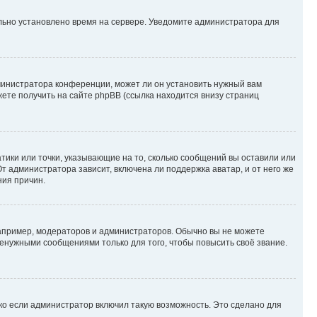
ильно установлено время на сервере. Уведомите администратора для
министратора конференции, может ли он установить нужный вам
жете получить на сайте phpBB (ссылка находится внизу страниц
атики или точки, указывающие на то, сколько сообщений вы оставили или
т администратора зависит, включена ли поддержка аватар, и от него же
ния причин.
пример, модераторов и администраторов. Обычно вы не можете
енужными сообщениями только для того, чтобы повысить своё звание.
ко если администратор включил такую возможность. Это сделано для