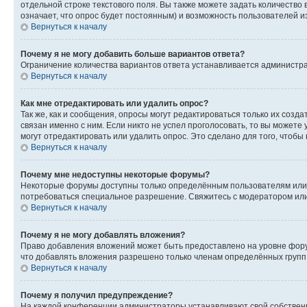
отдельной строке текстового поля. Вы также можете задать количество
означает, что опрос будет постоянным) и возможность пользователей и
Вернуться к началу
Почему я не могу добавить больше вариантов ответа?
Ограничение количества вариантов ответа устанавливается администр
Вернуться к началу
Как мне отредактировать или удалить опрос?
Так же, как и сообщения, опросы могут редактироваться только их соз
связан именно с ним. Если никто не успел проголосовать, то вы можете
могут отредактировать или удалить опрос. Это сделано для того, чтобы
Вернуться к началу
Почему мне недоступны некоторые форумы?
Некоторые форумы доступны только определённым пользователям или г
потребоваться специальное разрешение. Свяжитесь с модератором ил
Вернуться к началу
Почему я не могу добавлять вложения?
Право добавления вложений может быть предоставлено на уровне фору
что добавлять вложения разрешено только членам определённых групп.
Вернуться к началу
Почему я получил предупреждение?
На каждой конференции администраторы устанавливают свой собственн