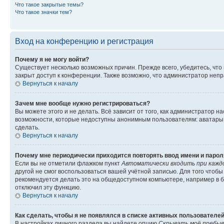
Что такое закрытые темы?
Что такое значки тем?
Вход на конференцию и регистрация
Почему я не могу войти?
Существует несколько возможных причин. Прежде всего, убедитесь, что
закрыт доступ к конференции. Также возможно, что администратор неп
Вернуться к началу
Зачем мне вообще нужно регистрироваться?
Вы можете этого и не делать. Всё зависит от того, как администратор
возможности, которые недоступны анонимным пользователям: аватары, л
сделать.
Вернуться к началу
Почему мне периодически приходится повторять ввод имени и парол
Если вы не отметили флажком пункт
Автоматически входить при кажд
другой не смог воспользоваться вашей учётной записью. Для того чтоб
рекомендуется делать это на общедоступном компьютере, например в би
отключил эту функцию.
Вернуться к началу
Как сделать, чтобы я не появлялся в списке активных пользователе
В настройках личного раздела вы найдете опцию
Скрывать моё пребыв