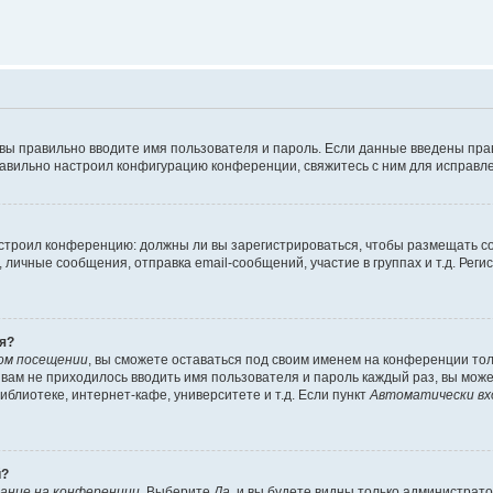
 вы правильно вводите имя пользователя и пароль. Если данные введены пра
равильно настроил конфигурацию конференции, свяжитесь с ним для исправле
 настроил конференцию: должны ли вы зарегистрироваться, чтобы размещать 
ичные сообщения, отправка email-сообщений, участие в группах и т.д. Регис
я?
ом посещении
, вы сможете оставаться под своим именем на конференции тол
ы вам не приходилось вводить имя пользователя и пароль каждый раз, вы мож
блиотеке, интернет-кафе, университете и т.д. Если пункт
Автоматически вх
й?
ание на конференции
. Выберите
Да
, и вы будете видны только администрат