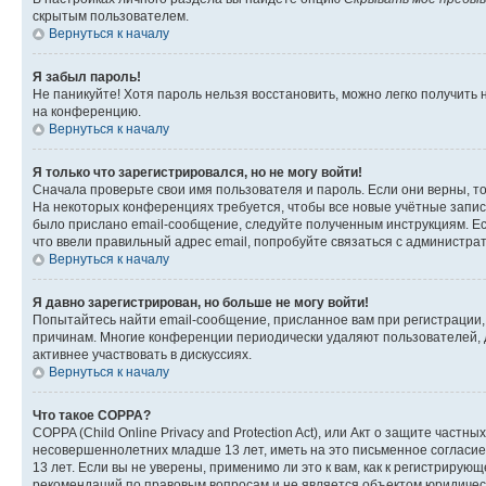
скрытым пользователем.
Вернуться к началу
Я забыл пароль!
Не паникуйте! Хотя пароль нельзя восстановить, можно легко получить
на конференцию.
Вернуться к началу
Я только что зарегистрировался, но не могу войти!
Сначала проверьте свои имя пользователя и пароль. Если они верны, т
На некоторых конференциях требуется, чтобы все новые учётные запис
было прислано email-сообщение, следуйте полученным инструкциям. Есл
что ввели правильный адрес email, попробуйте связаться с администра
Вернуться к началу
Я давно зарегистрирован, но больше не могу войти!
Попытайтесь найти email-сообщение, присланное вам при регистрации, 
причинам. Многие конференции периодически удаляют пользователей, 
активнее участвовать в дискуссиях.
Вернуться к началу
Что такое COPPA?
COPPA (Child Online Privacy and Protection Act), или Акт о защите час
несовершеннолетних младше 13 лет, иметь на это письменное согласи
13 лет. Если вы не уверены, применимо ли это к вам, как к регистриру
рекомендаций по правовым вопросам и не является объектом юридичес