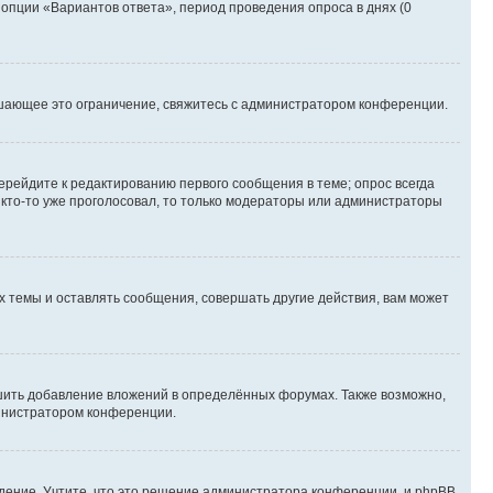
 опции «Вариантов ответа», период проведения опроса в днях (0
шающее это ограничение, свяжитесь с администратором конференции.
ерейдите к редактированию первого сообщения в теме; опрос всегда
и кто-то уже проголосовал, то только модераторы или администраторы
 темы и оставлять сообщения, совершать другие действия, вам может
шить добавление вложений в определённых форумах. Также возможно,
министратором конференции.
дение. Учтите, что это решение администратора конференции, и phpBB