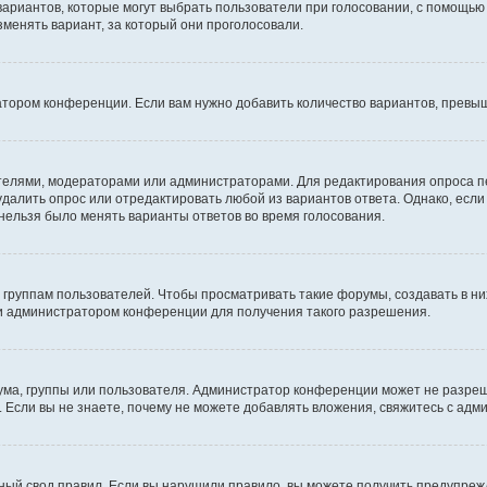
 вариантов, которые могут выбрать пользователи при голосовании, с помощью
зменять вариант, за который они проголосовали.
атором конференции. Если вам нужно добавить количество вариантов, превы
дателями, модераторами или администраторами. Для редактирования опроса п
 удалить опрос или отредактировать любой из вариантов ответа. Однако, есл
 нельзя было менять варианты ответов во время голосования.
руппам пользователей. Чтобы просматривать такие форумы, создавать в них
и администратором конференции для получения такого разрешения.
ма, группы или пользователя. Администратор конференции может не разре
 Если вы не знаете, почему не можете добавлять вложения, свяжитесь с ад
ый свод правил. Если вы нарушили правило, вы можете получить предупреж