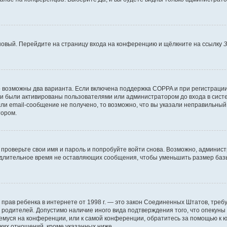
 новый. Перейдите на страницу входа на конференцию и щёлкните на ссылку
З
о возможны два варианта. Если включена поддержка COPPA и при регистрации 
и были активированы пользователями или администратором до входа в систе
и email-сообщение не получено, то возможно, что вы указали неправильный 
тором.
проверьте свои имя и пароль и попробуйте войти снова. Возможно, админист
длительное время не оставляющих сообщения, чтобы уменьшить размер базы
тных прав ребенка в интернете от 1998 г. — это закон Соединенных Штатов, т
е родителей. Допустимо наличие иного вида подтверждения того, что опек
ющемуся на конференции, или к самой конференции, обратитесь за помощью к 
ких отношений, кроме указанных ниже.