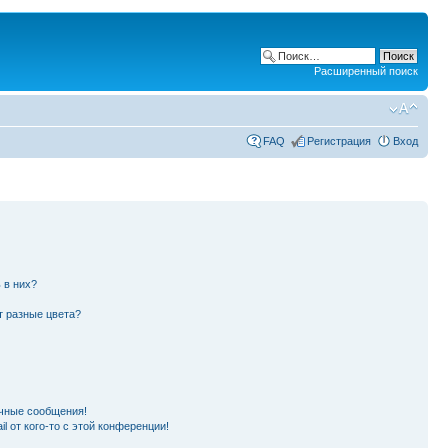
Расширенный поиск
FAQ
Регистрация
Вход
 в них?
т разные цвета?
чные сообщения!
l от кого-то с этой конференции!