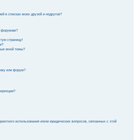
лей в списках моих друзей и недругов?
и форумам?
стую страницу!
и?
ные мной темы?
тему или форум?
ференции?
рректного использования и/или юридических вопросов, связанных с этой