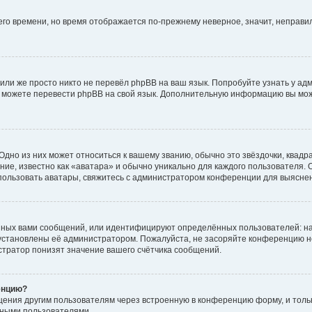
него времени, но время отображается по-прежнему неверное, значит, неправ
или же просто никто не перевёл phpBB на ваш язык. Попробуйте узнать у ад
ами можете перевести phpBB на свой язык. Дополнительную информацию вы мо
дно из них может относиться к вашему званию, обычно это звёздочки, квадр
ие, известно как «аватара» и обычно уникально для каждого пользователя. О
использовать аватары, свяжитесь с администратором конференции для выясне
нных вами сообщений, или идентифицируют определённых пользователей: на
установлены её администратором. Пожалуйста, не засоряйте конференцию н
тратор понизят значение вашего счётчика сообщений.
енцию?
щения другим пользователям через встроенную в конференцию форму, и толь
мными пользователями.