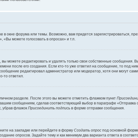
е в окне форума или темы. Возможно, вам придется зарегистрироваться, пр
 «Вы можете голосовать в опросах» и т.п.
вы можете редактировать и удалять только свои собственные сообщения. В
емени после его создания. Если кто-то уже ответил на сообщение, то под ни
и сообщение редактировал администратор или модератор, хотя они могут сами
о-то ответил.
 личном разделе. После этого вы можете отметить флажком пункт
Присоедини
 вашим сообщениям, сделав соответствующий выбор в параграфе «Отправка 
х, убрав флажок
Присоединить подпись
в форме отправки сообщения.
ните на закладке или перейдите в форму
Создать опрос
под основной формо
создание опросов. Задайте тему и как минимум два варианта ответа в соотве