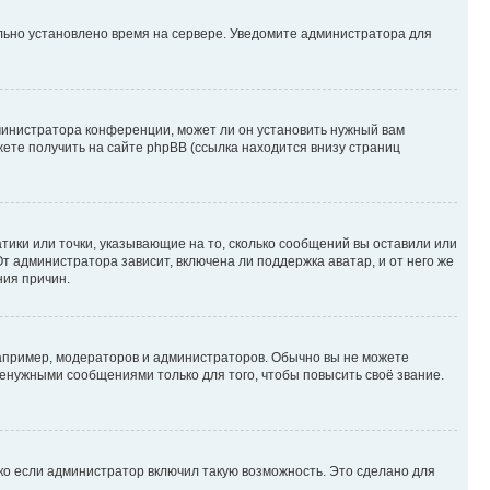
ильно установлено время на сервере. Уведомите администратора для
министратора конференции, может ли он установить нужный вам
жете получить на сайте phpBB (ссылка находится внизу страниц
атики или точки, указывающие на то, сколько сообщений вы оставили или
т администратора зависит, включена ли поддержка аватар, и от него же
ния причин.
пример, модераторов и администраторов. Обычно вы не можете
енужными сообщениями только для того, чтобы повысить своё звание.
ко если администратор включил такую возможность. Это сделано для