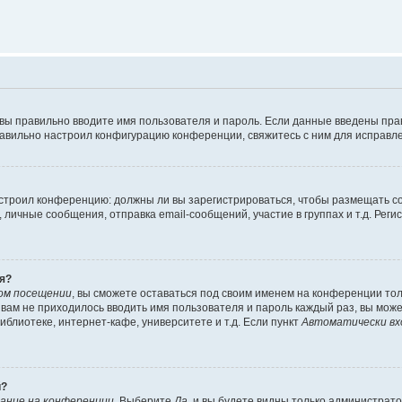
 вы правильно вводите имя пользователя и пароль. Если данные введены пра
равильно настроил конфигурацию конференции, свяжитесь с ним для исправле
 настроил конференцию: должны ли вы зарегистрироваться, чтобы размещать 
ичные сообщения, отправка email-сообщений, участие в группах и т.д. Регис
я?
ом посещении
, вы сможете оставаться под своим именем на конференции тол
ы вам не приходилось вводить имя пользователя и пароль каждый раз, вы мож
блиотеке, интернет-кафе, университете и т.д. Если пункт
Автоматически вх
й?
ание на конференции
. Выберите
Да
, и вы будете видны только администрат