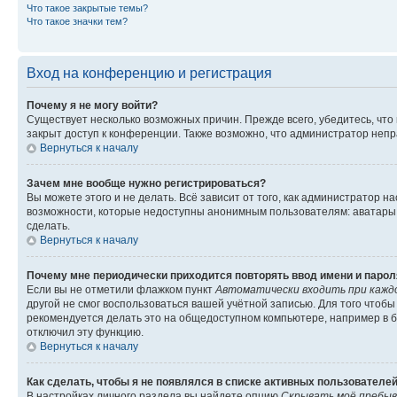
Что такое закрытые темы?
Что такое значки тем?
Вход на конференцию и регистрация
Почему я не могу войти?
Существует несколько возможных причин. Прежде всего, убедитесь, что
закрыт доступ к конференции. Также возможно, что администратор неп
Вернуться к началу
Зачем мне вообще нужно регистрироваться?
Вы можете этого и не делать. Всё зависит от того, как администратор
возможности, которые недоступны анонимным пользователям: аватары, л
сделать.
Вернуться к началу
Почему мне периодически приходится повторять ввод имени и парол
Если вы не отметили флажком пункт
Автоматически входить при кажд
другой не смог воспользоваться вашей учётной записью. Для того чтоб
рекомендуется делать это на общедоступном компьютере, например в би
отключил эту функцию.
Вернуться к началу
Как сделать, чтобы я не появлялся в списке активных пользователе
В настройках личного раздела вы найдете опцию
Скрывать моё пребыв