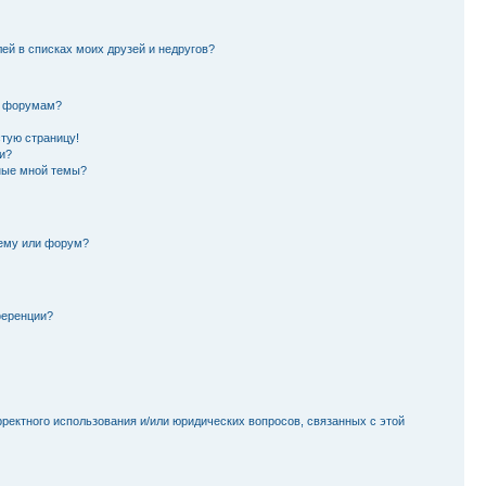
лей в списках моих друзей и недругов?
и форумам?
стую страницу!
и?
ные мной темы?
тему или форум?
ференции?
рректного использования и/или юридических вопросов, связанных с этой