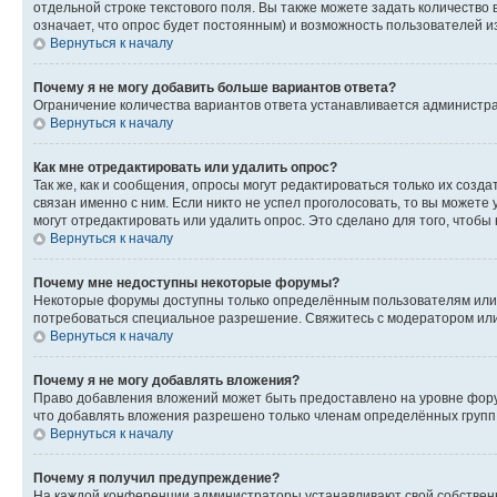
отдельной строке текстового поля. Вы также можете задать количество
означает, что опрос будет постоянным) и возможность пользователей и
Вернуться к началу
Почему я не могу добавить больше вариантов ответа?
Ограничение количества вариантов ответа устанавливается администр
Вернуться к началу
Как мне отредактировать или удалить опрос?
Так же, как и сообщения, опросы могут редактироваться только их соз
связан именно с ним. Если никто не успел проголосовать, то вы можете
могут отредактировать или удалить опрос. Это сделано для того, чтобы
Вернуться к началу
Почему мне недоступны некоторые форумы?
Некоторые форумы доступны только определённым пользователям или г
потребоваться специальное разрешение. Свяжитесь с модератором ил
Вернуться к началу
Почему я не могу добавлять вложения?
Право добавления вложений может быть предоставлено на уровне фору
что добавлять вложения разрешено только членам определённых групп.
Вернуться к началу
Почему я получил предупреждение?
На каждой конференции администраторы устанавливают свой собственн