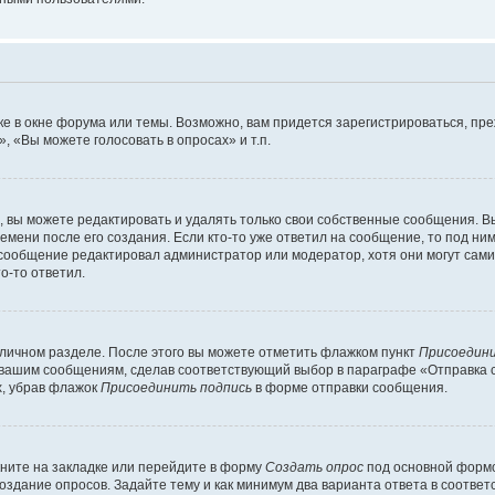
е в окне форума или темы. Возможно, вам придется зарегистрироваться, пр
 «Вы можете голосовать в опросах» и т.п.
вы можете редактировать и удалять только свои собственные сообщения. В
емени после его создания. Если кто-то уже ответил на сообщение, то под ни
и сообщение редактировал администратор или модератор, хотя они могут сами
о-то ответил.
 личном разделе. После этого вы можете отметить флажком пункт
Присоедини
 вашим сообщениям, сделав соответствующий выбор в параграфе «Отправка 
х, убрав флажок
Присоединить подпись
в форме отправки сообщения.
ните на закладке или перейдите в форму
Создать опрос
под основной формо
создание опросов. Задайте тему и как минимум два варианта ответа в соотве