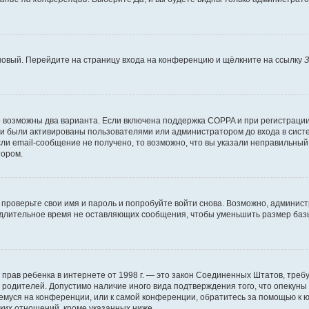
 новый. Перейдите на страницу входа на конференцию и щёлкните на ссылку
З
о возможны два варианта. Если включена поддержка COPPA и при регистрации 
и были активированы пользователями или администратором до входа в систе
и email-сообщение не получено, то возможно, что вы указали неправильный 
тором.
проверьте свои имя и пароль и попробуйте войти снова. Возможно, админист
длительное время не оставляющих сообщения, чтобы уменьшить размер базы
тных прав ребенка в интернете от 1998 г. — это закон Соединенных Штатов, т
е родителей. Допустимо наличие иного вида подтверждения того, что опек
ющемуся на конференции, или к самой конференции, обратитесь за помощью к 
ких отношений, кроме указанных ниже.