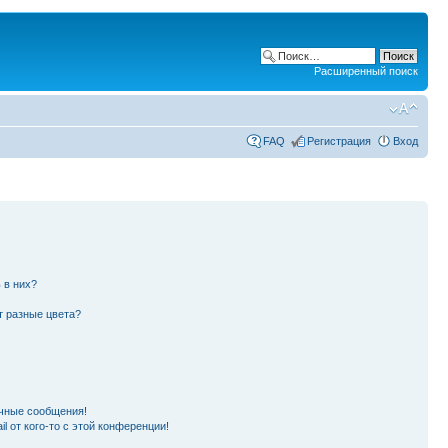
Расширенный поиск
FAQ
Регистрация
Вход
 в них?
т разные цвета?
чные сообщения!
l от кого-то с этой конференции!