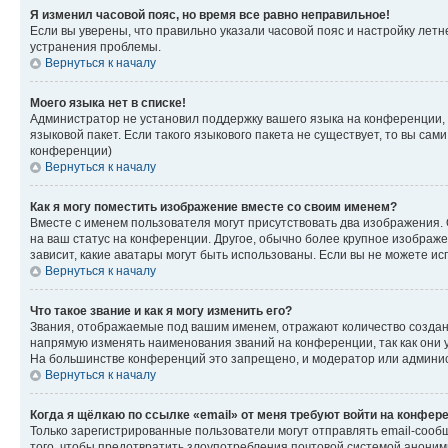
Я изменил часовой пояс, но время все равно неправильное!
Если вы уверены, что правильно указали часовой пояс и настройку лет
устранения проблемы.
Вернуться к началу
Моего языка нет в списке!
Администратор не установил поддержку вашего языка на конференции, 
языковой пакет. Если такого языкового пакета не существует, то вы с
конференции)
Вернуться к началу
Как я могу поместить изображение вместе со своим именем?
Вместе с именем пользователя могут присутствовать два изображения. О
на ваш статус на конференции. Другое, обычно более крупное изображен
зависит, какие аватары могут быть использованы. Если вы не можете 
Вернуться к началу
Что такое звание и как я могу изменить его?
Звания, отображаемые под вашим именем, отражают количество созда
напрямую изменять наименования званий на конференции, так как они 
На большинстве конференций это запрещено, и модератор или админис
Вернуться к началу
Когда я щёлкаю по ссылке «email» от меня требуют войти на конфер
Только зарегистрированные пользователи могут отправлять email-сооб
того, чтобы предотвратить злоупотребления почтовой системой анони