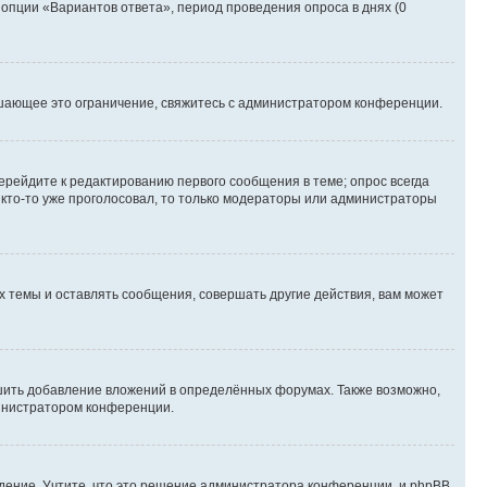
 опции «Вариантов ответа», период проведения опроса в днях (0
шающее это ограничение, свяжитесь с администратором конференции.
ерейдите к редактированию первого сообщения в теме; опрос всегда
и кто-то уже проголосовал, то только модераторы или администраторы
 темы и оставлять сообщения, совершать другие действия, вам может
шить добавление вложений в определённых форумах. Также возможно,
министратором конференции.
дение. Учтите, что это решение администратора конференции, и phpBB