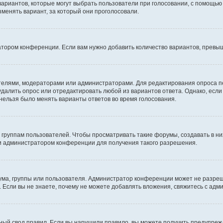
 вариантов, которые могут выбрать пользователи при голосовании, с помощью
зменять вариант, за который они проголосовали.
атором конференции. Если вам нужно добавить количество вариантов, превы
дателями, модераторами или администраторами. Для редактирования опроса п
 удалить опрос или отредактировать любой из вариантов ответа. Однако, есл
 нельзя было менять варианты ответов во время голосования.
руппам пользователей. Чтобы просматривать такие форумы, создавать в них
и администратором конференции для получения такого разрешения.
ма, группы или пользователя. Администратор конференции может не разре
 Если вы не знаете, почему не можете добавлять вложения, свяжитесь с ад
ый свод правил. Если вы нарушили правило, вы можете получить предупреж