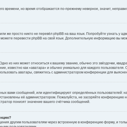
него времени, но время отображается по-прежнему неверное, значит, неправ
или же просто никто не перевёл phpBB на ваш язык. Попробуйте узнать у ад
ами можете перевести phpBB на свой язык. Дополнительную информацию вы мо
дно из них может относиться к вашему званию, обычно это звёздочки, квадр
ие, известно как «аватара» и обычно уникально для каждого пользователя. О
использовать аватары, свяжитесь с администратором конференции для выясне
нных вами сообщений, или идентифицируют определённых пользователей: на
установлены её администратором. Пожалуйста, не засоряйте конференцию н
тратор понизят значение вашего счётчика сообщений.
енцию?
щения другим пользователям через встроенную в конференцию форму, и толь
мными пользователями.