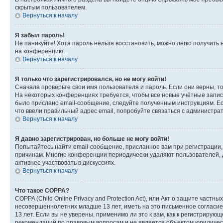
скрытым пользователем.
Вернуться к началу
Я забыл пароль!
Не паникуйте! Хотя пароль нельзя восстановить, можно легко получить
на конференцию.
Вернуться к началу
Я только что зарегистрировался, но не могу войти!
Сначала проверьте свои имя пользователя и пароль. Если они верны, т
На некоторых конференциях требуется, чтобы все новые учётные запис
было прислано email-сообщение, следуйте полученным инструкциям. Есл
что ввели правильный адрес email, попробуйте связаться с администра
Вернуться к началу
Я давно зарегистрирован, но больше не могу войти!
Попытайтесь найти email-сообщение, присланное вам при регистрации, 
причинам. Многие конференции периодически удаляют пользователей, 
активнее участвовать в дискуссиях.
Вернуться к началу
Что такое COPPA?
COPPA (Child Online Privacy and Protection Act), или Акт о защите час
несовершеннолетних младше 13 лет, иметь на это письменное согласи
13 лет. Если вы не уверены, применимо ли это к вам, как к регистриру
рекомендаций по правовым вопросам и не является объектом юридичес