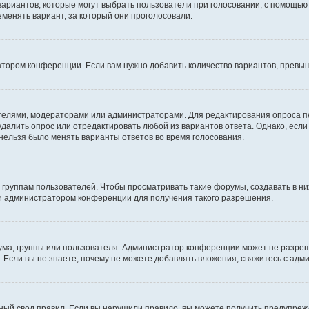
 вариантов, которые могут выбрать пользователи при голосовании, с помощью
зменять вариант, за который они проголосовали.
атором конференции. Если вам нужно добавить количество вариантов, превы
дателями, модераторами или администраторами. Для редактирования опроса п
 удалить опрос или отредактировать любой из вариантов ответа. Однако, есл
 нельзя было менять варианты ответов во время голосования.
руппам пользователей. Чтобы просматривать такие форумы, создавать в них
и администратором конференции для получения такого разрешения.
ма, группы или пользователя. Администратор конференции может не разре
 Если вы не знаете, почему не можете добавлять вложения, свяжитесь с ад
ый свод правил. Если вы нарушили правило, вы можете получить предупреж