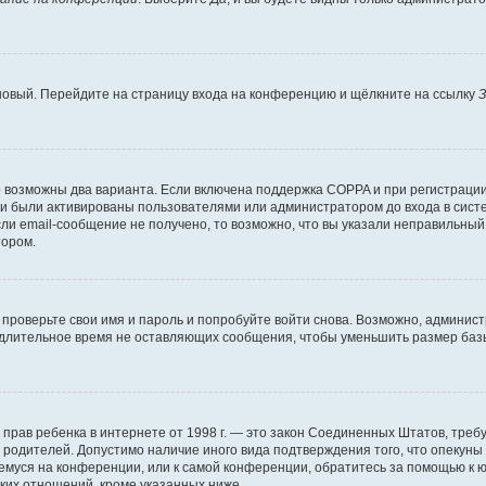
 новый. Перейдите на страницу входа на конференцию и щёлкните на ссылку
З
о возможны два варианта. Если включена поддержка COPPA и при регистрации 
и были активированы пользователями или администратором до входа в систе
и email-сообщение не получено, то возможно, что вы указали неправильный 
тором.
проверьте свои имя и пароль и попробуйте войти снова. Возможно, админист
длительное время не оставляющих сообщения, чтобы уменьшить размер базы
тных прав ребенка в интернете от 1998 г. — это закон Соединенных Штатов, т
е родителей. Допустимо наличие иного вида подтверждения того, что опек
ющемуся на конференции, или к самой конференции, обратитесь за помощью к 
ких отношений, кроме указанных ниже.