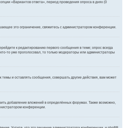
 опции «Вариантов ответа», период проведения опроса в днях (0
шающее это ограничение, свяжитесь с администратором конференции.
ерейдите к редактированию первого сообщения в теме; опрос всегда
и кто-то уже проголосовал, то только модераторы или администраторы
 темы и оставлять сообщения, совершать другие действия, вам может
шить добавление вложений в определённых форумах. Также возможно,
министратором конференции.
дение. Учтите, что это решение администратора конференции, и phpBB