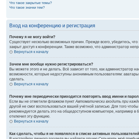
Что такое закрытые темы?
Что такое значки тем?
Вход на конференцию и регистрация
Почему я не могу войти?
Существует несколько возможных причин. Прежде всего, убедитесь, что
закрыт доступ к конференции. Также возможно, что администратор неп
Вернуться к началу
Зачем мне вообще нужно регистрироваться?
Вы можете этого и не делать. Всё зависит от того, как администратор
возможности, которые недоступны анонимным пользователям: аватары, л
сделать.
Вернуться к началу
Почему мне периодически приходится повторять ввод имени и парол
Если вы не отметили флажком пункт
Автоматически входить при кажд
другой не смог воспользоваться вашей учётной записью. Для того чтоб
рекомендуется делать это на общедоступном компьютере, например в би
отключил эту функцию.
Вернуться к началу
Как сделать, чтобы я не появлялся в списке активных пользователе
В настройках личного раздела вы найдете опцию
Скрывать моё пребыв