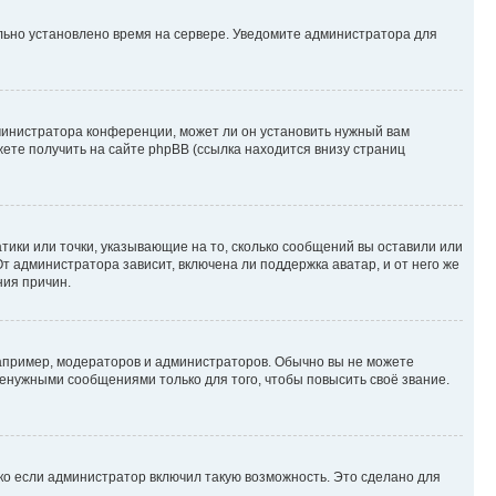
ильно установлено время на сервере. Уведомите администратора для
министратора конференции, может ли он установить нужный вам
жете получить на сайте phpBB (ссылка находится внизу страниц
атики или точки, указывающие на то, сколько сообщений вы оставили или
т администратора зависит, включена ли поддержка аватар, и от него же
ния причин.
пример, модераторов и администраторов. Обычно вы не можете
енужными сообщениями только для того, чтобы повысить своё звание.
ко если администратор включил такую возможность. Это сделано для