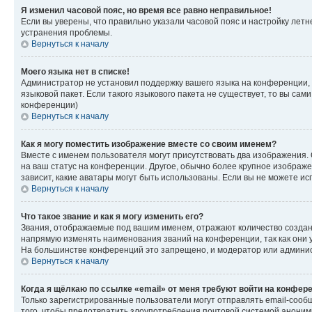
Я изменил часовой пояс, но время все равно неправильное!
Если вы уверены, что правильно указали часовой пояс и настройку лет
устранения проблемы.
Вернуться к началу
Моего языка нет в списке!
Администратор не установил поддержку вашего языка на конференции, 
языковой пакет. Если такого языкового пакета не существует, то вы с
конференции)
Вернуться к началу
Как я могу поместить изображение вместе со своим именем?
Вместе с именем пользователя могут присутствовать два изображения. О
на ваш статус на конференции. Другое, обычно более крупное изображен
зависит, какие аватары могут быть использованы. Если вы не можете 
Вернуться к началу
Что такое звание и как я могу изменить его?
Звания, отображаемые под вашим именем, отражают количество созда
напрямую изменять наименования званий на конференции, так как они 
На большинстве конференций это запрещено, и модератор или админис
Вернуться к началу
Когда я щёлкаю по ссылке «email» от меня требуют войти на конфер
Только зарегистрированные пользователи могут отправлять email-сооб
того, чтобы предотвратить злоупотребления почтовой системой анони