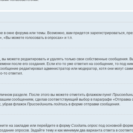
е в окне форума или темы. Возможно, вам придется зарегистрироваться, пр
 «Вы можете голосовать в опросах» и т.п.
вы можете редактировать и удалять только свои собственные сообщения. В
емени после его создания. Если кто-то уже ответил на сообщение, то под ни
и сообщение редактировал администратор или модератор, хотя они могут сами
о-то ответил.
 личном разделе. После этого вы можете отметить флажком пункт
Присоедини
 вашим сообщениям, сделав соответствующий выбор в параграфе «Отправка 
х, убрав флажок
Присоединить подпись
в форме отправки сообщения.
ните на закладке или перейдите в форму
Создать опрос
под основной формо
создание опросов. Задайте тему и как минимум два варианта ответа в соотве