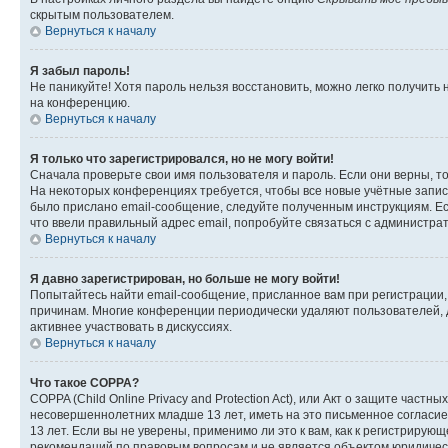
скрытым пользователем.
Вернуться к началу
Я забыл пароль!
Не паникуйте! Хотя пароль нельзя восстановить, можно легко получить
на конференцию.
Вернуться к началу
Я только что зарегистрировался, но не могу войти!
Сначала проверьте свои имя пользователя и пароль. Если они верны, т
На некоторых конференциях требуется, чтобы все новые учётные запис
было прислано email-сообщение, следуйте полученным инструкциям. Есл
что ввели правильный адрес email, попробуйте связаться с администра
Вернуться к началу
Я давно зарегистрирован, но больше не могу войти!
Попытайтесь найти email-сообщение, присланное вам при регистрации, 
причинам. Многие конференции периодически удаляют пользователей, 
активнее участвовать в дискуссиях.
Вернуться к началу
Что такое COPPA?
COPPA (Child Online Privacy and Protection Act), или Акт о защите час
несовершеннолетних младше 13 лет, иметь на это письменное согласи
13 лет. Если вы не уверены, применимо ли это к вам, как к регистриру
рекомендаций по правовым вопросам и не является объектом юридичес