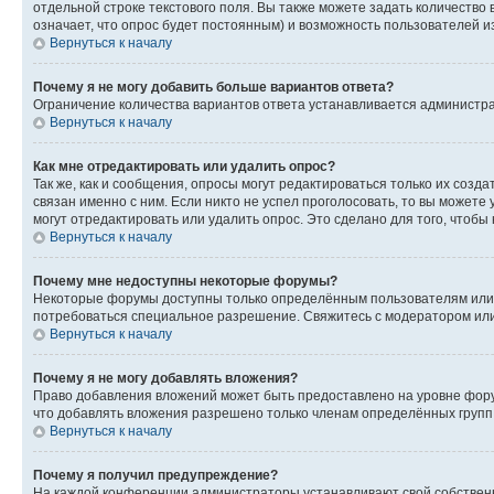
отдельной строке текстового поля. Вы также можете задать количество
означает, что опрос будет постоянным) и возможность пользователей и
Вернуться к началу
Почему я не могу добавить больше вариантов ответа?
Ограничение количества вариантов ответа устанавливается администр
Вернуться к началу
Как мне отредактировать или удалить опрос?
Так же, как и сообщения, опросы могут редактироваться только их соз
связан именно с ним. Если никто не успел проголосовать, то вы можете
могут отредактировать или удалить опрос. Это сделано для того, чтобы
Вернуться к началу
Почему мне недоступны некоторые форумы?
Некоторые форумы доступны только определённым пользователям или г
потребоваться специальное разрешение. Свяжитесь с модератором ил
Вернуться к началу
Почему я не могу добавлять вложения?
Право добавления вложений может быть предоставлено на уровне фору
что добавлять вложения разрешено только членам определённых групп.
Вернуться к началу
Почему я получил предупреждение?
На каждой конференции администраторы устанавливают свой собственн