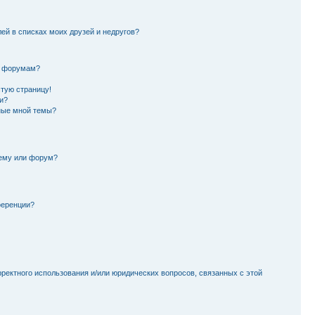
лей в списках моих друзей и недругов?
и форумам?
стую страницу!
и?
ные мной темы?
тему или форум?
ференции?
рректного использования и/или юридических вопросов, связанных с этой