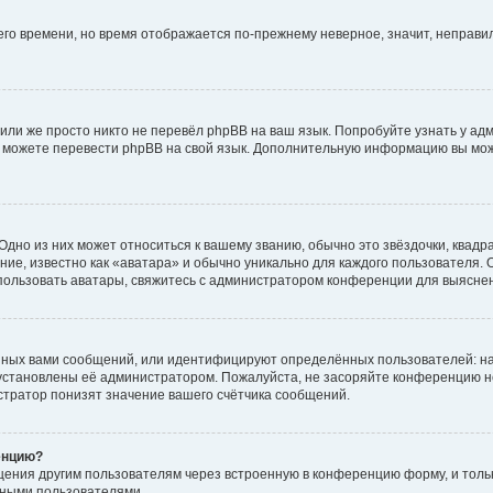
него времени, но время отображается по-прежнему неверное, значит, неправ
или же просто никто не перевёл phpBB на ваш язык. Попробуйте узнать у ад
ами можете перевести phpBB на свой язык. Дополнительную информацию вы мо
дно из них может относиться к вашему званию, обычно это звёздочки, квадр
ие, известно как «аватара» и обычно уникально для каждого пользователя. О
использовать аватары, свяжитесь с администратором конференции для выясне
нных вами сообщений, или идентифицируют определённых пользователей: на
установлены её администратором. Пожалуйста, не засоряйте конференцию н
тратор понизят значение вашего счётчика сообщений.
енцию?
щения другим пользователям через встроенную в конференцию форму, и толь
мными пользователями.