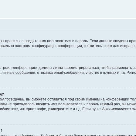
 вы правильно вводите имя пользователя и пароль. Если данные введены пра
равильно настроил конфигурацию конференции, свяжитесь с ним для исправле
 настроил конференцию: должны ли вы зарегистрироваться, чтобы размещать 
ичные сообщения, отправка email-сообщений, участие в группах и т.д. Регис
я?
ом посещении
, вы сможете оставаться под своим именем на конференции тол
ы вам не приходилось вводить имя пользователя и пароль каждый раз, вы мож
блиотеке, интернет-кафе, университете и т.д. Если пункт
Автоматически вх
й?
ание на конференции
. Выберите
Да
, и вы будете видны только администрат