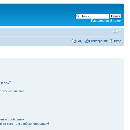
Расширенный поиск
FAQ
Регистрация
Вход
 в них?
т разные цвета?
чные сообщения!
l от кого-то с этой конференции!