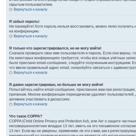
скрытым пользователем.
Вернуться к началу
Я забыл пароль!
Не паникуйте! Хотя пароль нельзя восстановить, можно легко получить
на конференцию.
Вернуться к началу
Я только что зарегистрировался, но не могу войти!
Сначала проверьте свои имя пользователя и пароль. Если они верны, т
На некоторых конференциях требуется, чтобы все новые учётные запис
было прислано email-сообщение, следуйте полученным инструкциям. Есл
что ввели правильный адрес email, попробуйте связаться с администра
Вернуться к началу
Я давно зарегистрирован, но больше не могу войти!
Попытайтесь найти email-сообщение, присланное вам при регистрации, 
причинам. Многие конференции периодически удаляют пользователей, 
активнее участвовать в дискуссиях.
Вернуться к началу
Что такое COPPA?
COPPA (Child Online Privacy and Protection Act), или Акт о защите час
несовершеннолетних младше 13 лет, иметь на это письменное согласи
13 лет. Если вы не уверены, применимо ли это к вам, как к регистриру
рекомендаций по правовым вопросам и не является объектом юридичес