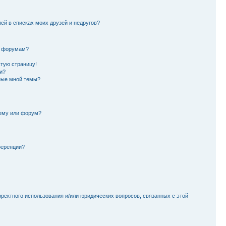
лей в списках моих друзей и недругов?
и форумам?
стую страницу!
и?
ные мной темы?
тему или форум?
ференции?
рректного использования и/или юридических вопросов, связанных с этой