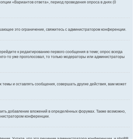
 опции «Вариантов ответа», период проведения опроса в днях (0
шающее это ограничение, свяжитесь с администратором конференции.
ерейдите к редактированию первого сообщения в теме; опрос всегда
и кто-то уже проголосовал, то только модераторы или администраторы
 темы и оставлять сообщения, совершать другие действия, вам может
шить добавление вложений в определённых форумах. Также возможно,
министратором конференции.
дение. Учтите, что это решение администратора конференции, и phpBB