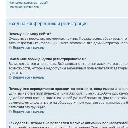
Что такое закрытые темы?
Что такое значки тем?
Вход на конференцию и регистрация
Почему я не могу войти?
Существует несколько возможных причин. Прежде всего, убедитесь, что
закрыт доступ к конференции. Также возможно, что администратор неп
Вернуться к началу
Зачем мне вообще нужно регистрироваться?
Вы можете этого и не делать. Всё зависит от того, как администратор
возможности, которые недоступны анонимным пользователям: аватары, л
сделать.
Вернуться к началу
Почему мне периодически приходится повторять ввод имени и парол
Если вы не отметили флажком пункт
Автоматически входить при кажд
другой не смог воспользоваться вашей учётной записью. Для того чтоб
рекомендуется делать это на общедоступном компьютере, например в би
отключил эту функцию.
Вернуться к началу
Как сделать, чтобы я не появлялся в списке активных пользователе
В настройках личного раздела вы найдете опцию
Скрывать моё пребыв