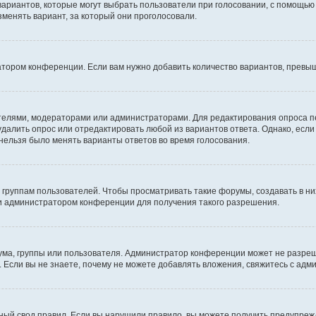
 вариантов, которые могут выбрать пользователи при голосовании, с помощью
зменять вариант, за который они проголосовали.
атором конференции. Если вам нужно добавить количество вариантов, превы
дателями, модераторами или администраторами. Для редактирования опроса п
 удалить опрос или отредактировать любой из вариантов ответа. Однако, есл
 нельзя было менять варианты ответов во время голосования.
руппам пользователей. Чтобы просматривать такие форумы, создавать в них
и администратором конференции для получения такого разрешения.
ма, группы или пользователя. Администратор конференции может не разре
 Если вы не знаете, почему не можете добавлять вложения, свяжитесь с ад
ый свод правил. Если вы нарушили правило, вы можете получить предупреж