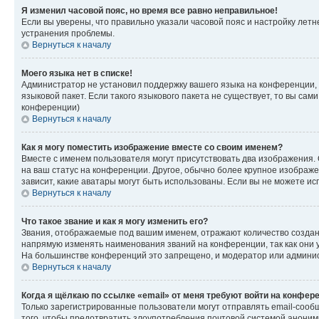
Я изменил часовой пояс, но время все равно неправильное!
Если вы уверены, что правильно указали часовой пояс и настройку лет
устранения проблемы.
Вернуться к началу
Моего языка нет в списке!
Администратор не установил поддержку вашего языка на конференции, 
языковой пакет. Если такого языкового пакета не существует, то вы с
конференции)
Вернуться к началу
Как я могу поместить изображение вместе со своим именем?
Вместе с именем пользователя могут присутствовать два изображения. О
на ваш статус на конференции. Другое, обычно более крупное изображен
зависит, какие аватары могут быть использованы. Если вы не можете 
Вернуться к началу
Что такое звание и как я могу изменить его?
Звания, отображаемые под вашим именем, отражают количество созда
напрямую изменять наименования званий на конференции, так как они 
На большинстве конференций это запрещено, и модератор или админис
Вернуться к началу
Когда я щёлкаю по ссылке «email» от меня требуют войти на конфер
Только зарегистрированные пользователи могут отправлять email-сооб
того, чтобы предотвратить злоупотребления почтовой системой анони