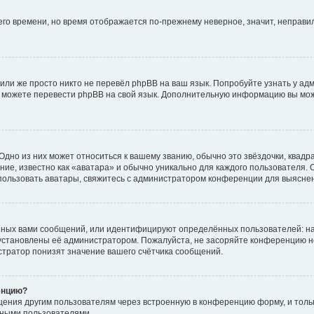
него времени, но время отображается по-прежнему неверное, значит, неправ
или же просто никто не перевёл phpBB на ваш язык. Попробуйте узнать у ад
ами можете перевести phpBB на свой язык. Дополнительную информацию вы мо
дно из них может относиться к вашему званию, обычно это звёздочки, квадр
ие, известно как «аватара» и обычно уникально для каждого пользователя. О
использовать аватары, свяжитесь с администратором конференции для выясне
нных вами сообщений, или идентифицируют определённых пользователей: на
установлены её администратором. Пожалуйста, не засоряйте конференцию н
тратор понизят значение вашего счётчика сообщений.
енцию?
щения другим пользователям через встроенную в конференцию форму, и толь
мными пользователями.