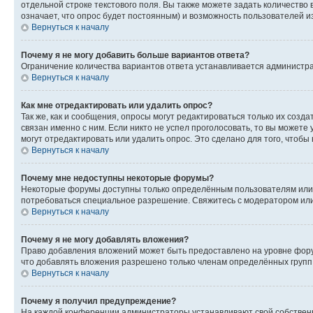
отдельной строке текстового поля. Вы также можете задать количество
означает, что опрос будет постоянным) и возможность пользователей и
Вернуться к началу
Почему я не могу добавить больше вариантов ответа?
Ограничение количества вариантов ответа устанавливается администр
Вернуться к началу
Как мне отредактировать или удалить опрос?
Так же, как и сообщения, опросы могут редактироваться только их соз
связан именно с ним. Если никто не успел проголосовать, то вы можете
могут отредактировать или удалить опрос. Это сделано для того, чтобы
Вернуться к началу
Почему мне недоступны некоторые форумы?
Некоторые форумы доступны только определённым пользователям или г
потребоваться специальное разрешение. Свяжитесь с модератором ил
Вернуться к началу
Почему я не могу добавлять вложения?
Право добавления вложений может быть предоставлено на уровне фору
что добавлять вложения разрешено только членам определённых групп.
Вернуться к началу
Почему я получил предупреждение?
На каждой конференции администраторы устанавливают свой собственн