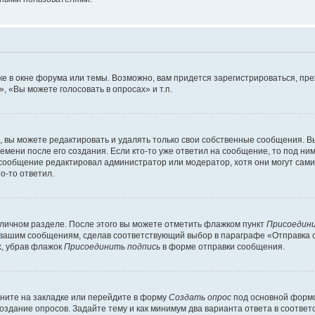
е в окне форума или темы. Возможно, вам придется зарегистрироваться, пр
 «Вы можете голосовать в опросах» и т.п.
вы можете редактировать и удалять только свои собственные сообщения. В
емени после его создания. Если кто-то уже ответил на сообщение, то под ни
и сообщение редактировал администратор или модератор, хотя они могут сами
о-то ответил.
 личном разделе. После этого вы можете отметить флажком пункт
Присоедини
 вашим сообщениям, сделав соответствующий выбор в параграфе «Отправка 
х, убрав флажок
Присоединить подпись
в форме отправки сообщения.
ните на закладке или перейдите в форму
Создать опрос
под основной формо
создание опросов. Задайте тему и как минимум два варианта ответа в соотве