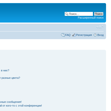
Расширенный поиск
FAQ
Регистрация
Вход
 в них?
т разные цвета?
чные сообщения!
l от кого-то с этой конференции!