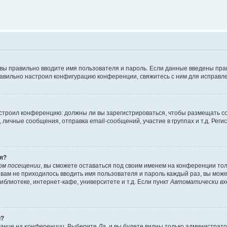
 вы правильно вводите имя пользователя и пароль. Если данные введены пра
равильно настроил конфигурацию конференции, свяжитесь с ним для исправле
 настроил конференцию: должны ли вы зарегистрироваться, чтобы размещать 
ичные сообщения, отправка email-сообщений, участие в группах и т.д. Регис
я?
ом посещении
, вы сможете оставаться под своим именем на конференции тол
ы вам не приходилось вводить имя пользователя и пароль каждый раз, вы мож
блиотеке, интернет-кафе, университете и т.д. Если пункт
Автоматически вх
й?
ание на конференции
. Выберите
Да
, и вы будете видны только администрат