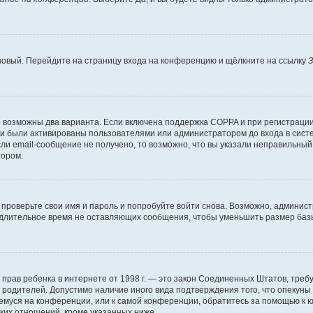
 новый. Перейдите на страницу входа на конференцию и щёлкните на ссылку
З
о возможны два варианта. Если включена поддержка COPPA и при регистрации 
и были активированы пользователями или администратором до входа в систе
и email-сообщение не получено, то возможно, что вы указали неправильный 
тором.
проверьте свои имя и пароль и попробуйте войти снова. Возможно, админист
длительное время не оставляющих сообщения, чтобы уменьшить размер базы
тных прав ребенка в интернете от 1998 г. — это закон Соединенных Штатов, т
е родителей. Допустимо наличие иного вида подтверждения того, что опек
ющемуся на конференции, или к самой конференции, обратитесь за помощью к 
ких отношений, кроме указанных ниже.