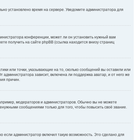
ильно установлено время на сервере. Уведомите администратора для
министратора конференции, может ли он установить нужный вам
жете получить на сайте phpBB (ссылка находится внизу страниц
атики или точки, указывающие на то, сколько сообщений вы оставили или
т администратора зависит, включена ли поддержка аватар, и от него же
ния причин.
пример, модераторов и администраторов. Обычно вы не можете
енужными сообщениями только для того, чтобы повысить своё звание.
ко если администратор включил такую возможность. Это сделано для