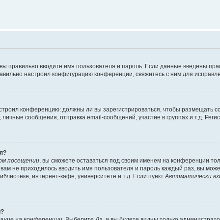
 вы правильно вводите имя пользователя и пароль. Если данные введены пра
равильно настроил конфигурацию конференции, свяжитесь с ним для исправле
 настроил конференцию: должны ли вы зарегистрироваться, чтобы размещать 
ичные сообщения, отправка email-сообщений, участие в группах и т.д. Регис
я?
ом посещении
, вы сможете оставаться под своим именем на конференции тол
ы вам не приходилось вводить имя пользователя и пароль каждый раз, вы мож
блиотеке, интернет-кафе, университете и т.д. Если пункт
Автоматически вх
й?
ание на конференции
. Выберите
Да
, и вы будете видны только администрат