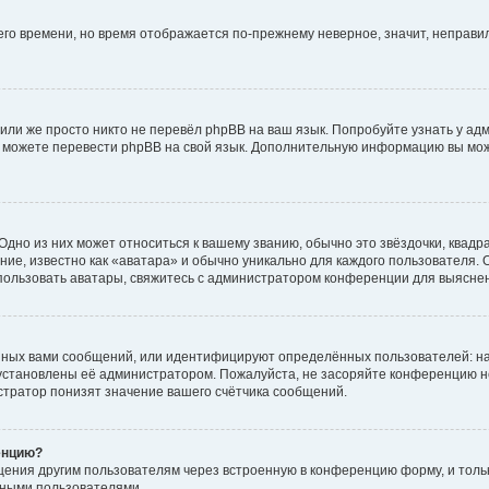
него времени, но время отображается по-прежнему неверное, значит, неправ
или же просто никто не перевёл phpBB на ваш язык. Попробуйте узнать у ад
ами можете перевести phpBB на свой язык. Дополнительную информацию вы мо
дно из них может относиться к вашему званию, обычно это звёздочки, квадр
ие, известно как «аватара» и обычно уникально для каждого пользователя. О
использовать аватары, свяжитесь с администратором конференции для выясне
нных вами сообщений, или идентифицируют определённых пользователей: на
установлены её администратором. Пожалуйста, не засоряйте конференцию н
тратор понизят значение вашего счётчика сообщений.
енцию?
щения другим пользователям через встроенную в конференцию форму, и толь
мными пользователями.