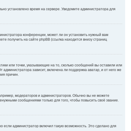
ильно установлено время на сервере. Уведомите администратора для
министратора конференции, может ли он установить нужный вам
жете получить на сайте phpBB (ссылка находится внизу страниц
атики или точки, указывающие на то, сколько сообщений вы оставили или
т администратора зависит, включена ли поддержка аватар, и от него же
ния причин.
пример, модераторов и администраторов. Обычно вы не можете
енужными сообщениями только для того, чтобы повысить своё звание.
ко если администратор включил такую возможность. Это сделано для