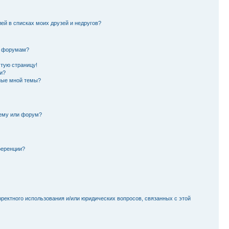
лей в списках моих друзей и недругов?
и форумам?
стую страницу!
и?
ные мной темы?
тему или форум?
ференции?
рректного использования и/или юридических вопросов, связанных с этой