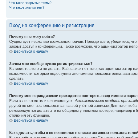
Что такое закрытые темы?
Что такое значки тем?
Вход на конференцию и регистрация
Почему я не могу войти?
Существует несколько возможных причин. Прежде всего, убедитесь, что
закрыт доступ к конференции. Также возможно, что администратор неп
Вернуться к началу
Зачем мне вообще нужно регистрироваться?
Вы можете этого и не делать. Всё зависит от того, как администратор
возможности, которые недоступны анонимным пользователям: аватары, л
сделать.
Вернуться к началу
Почему мне периодически приходится повторять ввод имени и парол
Если вы не отметили флажком пункт
Автоматически входить при кажд
другой не смог воспользоваться вашей учётной записью. Для того чтоб
рекомендуется делать это на общедоступном компьютере, например в би
отключил эту функцию.
Вернуться к началу
Как сделать, чтобы я не появлялся в списке активных пользователе
В настройках личного раздела вы найдете опцию
Скрывать моё пребыв