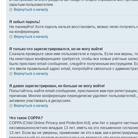
скрытым пользователем.
Вернуться к началу
Я забыл пароль!
Не паникуйте! Хотя пароль нельзя восстановить, можно легко получить
на конференцию.
Вернуться к началу
Я только что зарегистрировался, но не могу войти!
Сначала проверьте свои имя пользователя и пароль. Если они верны, т
На некоторых конференциях требуется, чтобы все новые учётные запис
было прислано email-сообщение, следуйте полученным инструкциям. Есл
что ввели правильный адрес email, попробуйте связаться с администра
Вернуться к началу
Я давно зарегистрирован, но больше не могу войти!
Попытайтесь найти email-сообщение, присланное вам при регистрации, 
причинам. Многие конференции периодически удаляют пользователей, 
активнее участвовать в дискуссиях.
Вернуться к началу
Что такое COPPA?
COPPA (Child Online Privacy and Protection Act), или Акт о защите час
несовершеннолетних младше 13 лет, иметь на это письменное согласи
13 лет. Если вы не уверены, применимо ли это к вам, как к регистриру
рекомендаций по правовым вопросам и не является объектом юридичес