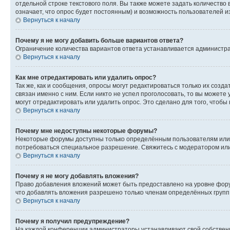
отдельной строке текстового поля. Вы также можете задать количество
означает, что опрос будет постоянным) и возможность пользователей и
Вернуться к началу
Почему я не могу добавить больше вариантов ответа?
Ограничение количества вариантов ответа устанавливается администр
Вернуться к началу
Как мне отредактировать или удалить опрос?
Так же, как и сообщения, опросы могут редактироваться только их соз
связан именно с ним. Если никто не успел проголосовать, то вы можете
могут отредактировать или удалить опрос. Это сделано для того, чтобы
Вернуться к началу
Почему мне недоступны некоторые форумы?
Некоторые форумы доступны только определённым пользователям или г
потребоваться специальное разрешение. Свяжитесь с модератором ил
Вернуться к началу
Почему я не могу добавлять вложения?
Право добавления вложений может быть предоставлено на уровне фору
что добавлять вложения разрешено только членам определённых групп.
Вернуться к началу
Почему я получил предупреждение?
На каждой конференции администраторы устанавливают свой собственн