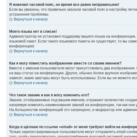
Я изменил часовой пояс, но время все равно неправильное!
Если вы уверены, что правильно указали часовой пояс и настройку лет
устранения проблемы.
Вернуться к началу
Моего языка нет в списке!
Администратор не установил поддержку вашего языка на конференции, 
языковой пакет. Если такого языкового пакета не существует, то вы с
конференции)
Вернуться к началу
Как я могу поместить изображение вместе со своим именем?
Вместе с именем пользователя могут присутствовать два изображения. О
на ваш статус на конференции. Другое, обычно более крупное изображен
зависит, какие аватары могут быть использованы. Если вы не можете 
Вернуться к началу
Что такое звание и как я могу изменить его?
Звания, отображаемые под вашим именем, отражают количество созда
напрямую изменять наименования званий на конференции, так как они 
На большинстве конференций это запрещено, и модератор или админис
Вернуться к началу
Когда я щёлкаю по ссылке «email» от меня требуют войти на конфер
Только зарегистрированные пользователи могут отправлять email-сооб
того, чтобы предотвратить злоупотребления почтовой системой анони