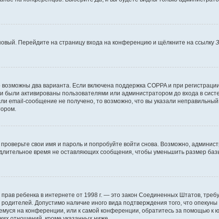
 новый. Перейдите на страницу входа на конференцию и щёлкните на ссылку
З
о возможны два варианта. Если включена поддержка COPPA и при регистрации 
и были активированы пользователями или администратором до входа в систе
и email-сообщение не получено, то возможно, что вы указали неправильный 
тором.
проверьте свои имя и пароль и попробуйте войти снова. Возможно, админист
длительное время не оставляющих сообщения, чтобы уменьшить размер базы
тных прав ребенка в интернете от 1998 г. — это закон Соединенных Штатов, т
е родителей. Допустимо наличие иного вида подтверждения того, что опек
ющемуся на конференции, или к самой конференции, обратитесь за помощью к 
ких отношений, кроме указанных ниже.