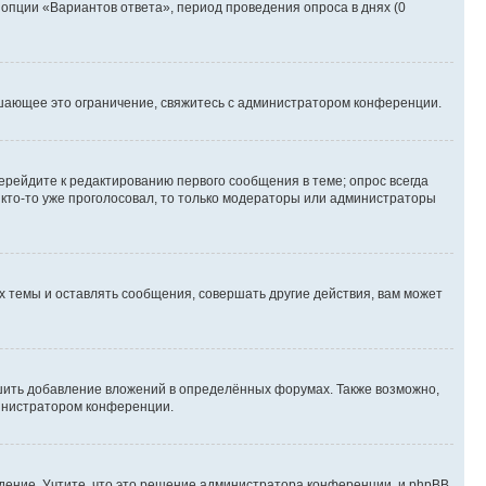
 опции «Вариантов ответа», период проведения опроса в днях (0
шающее это ограничение, свяжитесь с администратором конференции.
ерейдите к редактированию первого сообщения в теме; опрос всегда
и кто-то уже проголосовал, то только модераторы или администраторы
 темы и оставлять сообщения, совершать другие действия, вам может
шить добавление вложений в определённых форумах. Также возможно,
министратором конференции.
дение. Учтите, что это решение администратора конференции, и phpBB