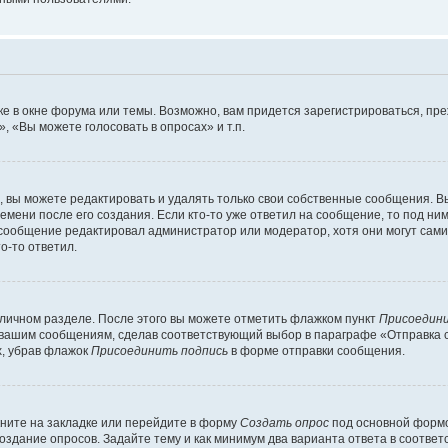
е в окне форума или темы. Возможно, вам придется зарегистрироваться, пр
 «Вы можете голосовать в опросах» и т.п.
вы можете редактировать и удалять только свои собственные сообщения. В
емени после его создания. Если кто-то уже ответил на сообщение, то под ни
и сообщение редактировал администратор или модератор, хотя они могут сами
о-то ответил.
 личном разделе. После этого вы можете отметить флажком пункт
Присоедини
 вашим сообщениям, сделав соответствующий выбор в параграфе «Отправка 
х, убрав флажок
Присоединить подпись
в форме отправки сообщения.
ните на закладке или перейдите в форму
Создать опрос
под основной формо
создание опросов. Задайте тему и как минимум два варианта ответа в соотве