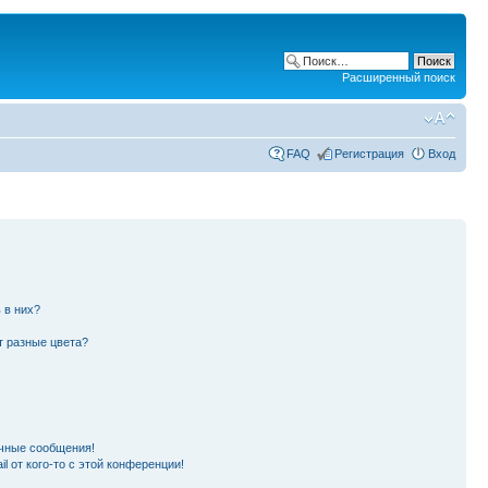
Расширенный поиск
FAQ
Регистрация
Вход
 в них?
т разные цвета?
чные сообщения!
l от кого-то с этой конференции!