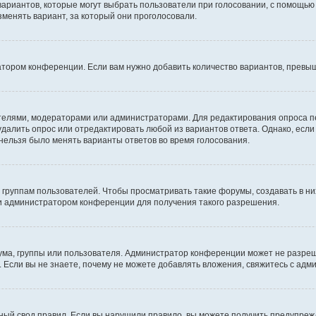
 вариантов, которые могут выбрать пользователи при голосовании, с помощью
зменять вариант, за который они проголосовали.
атором конференции. Если вам нужно добавить количество вариантов, превы
дателями, модераторами или администраторами. Для редактирования опроса п
 удалить опрос или отредактировать любой из вариантов ответа. Однако, есл
 нельзя было менять варианты ответов во время голосования.
руппам пользователей. Чтобы просматривать такие форумы, создавать в них
и администратором конференции для получения такого разрешения.
ма, группы или пользователя. Администратор конференции может не разре
 Если вы не знаете, почему не можете добавлять вложения, свяжитесь с ад
ый свод правил. Если вы нарушили правило, вы можете получить предупреж