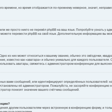
него времени, но время отображается по-прежнему неверное, значит, неправ
или же просто никто не перевёл phpBB на ваш язык. Попробуйте узнать у ад
ами можете перевести phpBB на свой язык. Дополнительную информацию вы мо
дно из них может относиться к вашему званию, обычно это звёздочки, квадр
ие, известно как «аватара» и обычно уникально для каждого пользователя. О
использовать аватары, свяжитесь с администратором конференции для выясне
нных вами сообщений, или идентифицируют определённых пользователей: на
установлены её администратором. Пожалуйста, не засоряйте конференцию н
тратор понизят значение вашего счётчика сообщений.
енцию?
щения другим пользователям через встроенную в конференцию форму, и толь
мными пользователями.