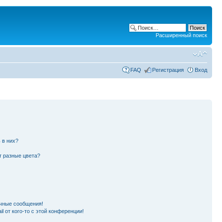
Расширенный поиск
FAQ
Регистрация
Вход
 в них?
т разные цвета?
чные сообщения!
l от кого-то с этой конференции!