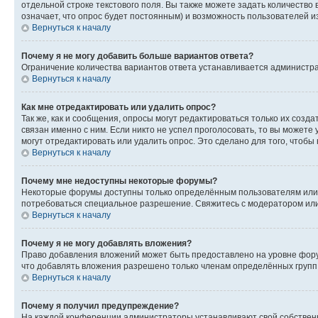
отдельной строке текстового поля. Вы также можете задать количество
означает, что опрос будет постоянным) и возможность пользователей и
Вернуться к началу
Почему я не могу добавить больше вариантов ответа?
Ограничение количества вариантов ответа устанавливается администр
Вернуться к началу
Как мне отредактировать или удалить опрос?
Так же, как и сообщения, опросы могут редактироваться только их соз
связан именно с ним. Если никто не успел проголосовать, то вы можете
могут отредактировать или удалить опрос. Это сделано для того, чтобы
Вернуться к началу
Почему мне недоступны некоторые форумы?
Некоторые форумы доступны только определённым пользователям или г
потребоваться специальное разрешение. Свяжитесь с модератором ил
Вернуться к началу
Почему я не могу добавлять вложения?
Право добавления вложений может быть предоставлено на уровне фору
что добавлять вложения разрешено только членам определённых групп.
Вернуться к началу
Почему я получил предупреждение?
На каждой конференции администраторы устанавливают свой собственн