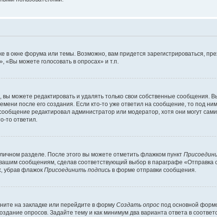
е в окне форума или темы. Возможно, вам придется зарегистрироваться, пр
 «Вы можете голосовать в опросах» и т.п.
вы можете редактировать и удалять только свои собственные сообщения. В
емени после его создания. Если кто-то уже ответил на сообщение, то под ни
и сообщение редактировал администратор или модератор, хотя они могут сами
о-то ответил.
 личном разделе. После этого вы можете отметить флажком пункт
Присоедини
 вашим сообщениям, сделав соответствующий выбор в параграфе «Отправка 
х, убрав флажок
Присоединить подпись
в форме отправки сообщения.
ните на закладке или перейдите в форму
Создать опрос
под основной формо
создание опросов. Задайте тему и как минимум два варианта ответа в соотве