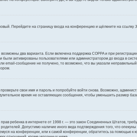
 новый. Перейдите на страницу входа на конференцию и щёлкните на ссылку
З
о возможны два варианта. Если включена поддержка COPPA и при регистрации 
и были активированы пользователями или администратором до входа в систе
и email-сообщение не получено, то возможно, что вы указали неправильный 
тором.
проверьте свои имя и пароль и попробуйте войти снова. Возможно, админист
длительное время не оставляющих сообщения, чтобы уменьшить размер базы
тных прав ребенка в интернете от 1998 г. — это закон Соединенных Штатов, т
е родителей. Допустимо наличие иного вида подтверждения того, что опек
ющемуся на конференции, или к самой конференции, обратитесь за помощью к 
ких отношений, кроме указанных ниже.