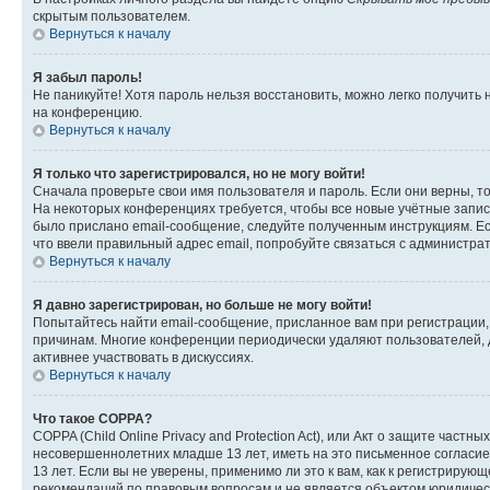
скрытым пользователем.
Вернуться к началу
Я забыл пароль!
Не паникуйте! Хотя пароль нельзя восстановить, можно легко получить
на конференцию.
Вернуться к началу
Я только что зарегистрировался, но не могу войти!
Сначала проверьте свои имя пользователя и пароль. Если они верны, т
На некоторых конференциях требуется, чтобы все новые учётные запис
было прислано email-сообщение, следуйте полученным инструкциям. Есл
что ввели правильный адрес email, попробуйте связаться с администра
Вернуться к началу
Я давно зарегистрирован, но больше не могу войти!
Попытайтесь найти email-сообщение, присланное вам при регистрации, 
причинам. Многие конференции периодически удаляют пользователей, 
активнее участвовать в дискуссиях.
Вернуться к началу
Что такое COPPA?
COPPA (Child Online Privacy and Protection Act), или Акт о защите час
несовершеннолетних младше 13 лет, иметь на это письменное согласи
13 лет. Если вы не уверены, применимо ли это к вам, как к регистриру
рекомендаций по правовым вопросам и не является объектом юридичес