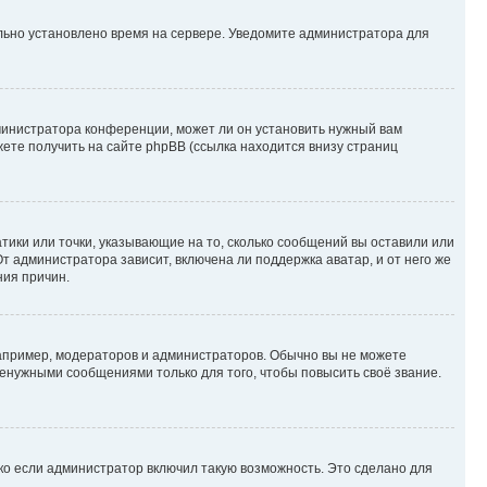
ильно установлено время на сервере. Уведомите администратора для
министратора конференции, может ли он установить нужный вам
жете получить на сайте phpBB (ссылка находится внизу страниц
атики или точки, указывающие на то, сколько сообщений вы оставили или
т администратора зависит, включена ли поддержка аватар, и от него же
ния причин.
пример, модераторов и администраторов. Обычно вы не можете
енужными сообщениями только для того, чтобы повысить своё звание.
ко если администратор включил такую возможность. Это сделано для