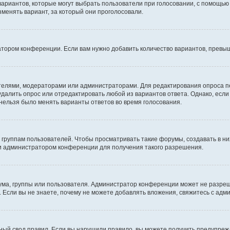
 вариантов, которые могут выбрать пользователи при голосовании, с помощью
зменять вариант, за который они проголосовали.
атором конференции. Если вам нужно добавить количество вариантов, превы
дателями, модераторами или администраторами. Для редактирования опроса п
 удалить опрос или отредактировать любой из вариантов ответа. Однако, есл
 нельзя было менять варианты ответов во время голосования.
руппам пользователей. Чтобы просматривать такие форумы, создавать в них
и администратором конференции для получения такого разрешения.
ма, группы или пользователя. Администратор конференции может не разре
 Если вы не знаете, почему не можете добавлять вложения, свяжитесь с ад
ый свод правил. Если вы нарушили правило, вы можете получить предупреж