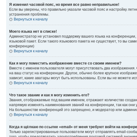
Я изменил часовой пояс, но время все равно неправильное!
Если вы уверены, что правильно указали часовой пояс и настройку лет
устранения проблемы.
Вернуться к началу
Моего языка нет в списке!
Администратор не установил поддержку вашего языка на конференции, 
языковой пакет. Если такого языкового пакета не существует, то вы с
конференции)
Вернуться к началу
Как я могу поместить изображение вместе со своим именем?
Вместе с именем пользователя могут присутствовать два изображения. О
на ваш статус на конференции. Другое, обычно более крупное изображен
зависит, какие аватары могут быть использованы. Если вы не можете 
Вернуться к началу
Что такое звание и как я могу изменить его?
Звания, отображаемые под вашим именем, отражают количество созда
напрямую изменять наименования званий на конференции, так как они 
На большинстве конференций это запрещено, и модератор или админис
Вернуться к началу
Когда я щёлкаю по ссылке «email» от меня требуют войти на конфер
Только зарегистрированные пользователи могут отправлять email-сооб
того, чтобы предотвратить злоупотребления почтовой системой анони