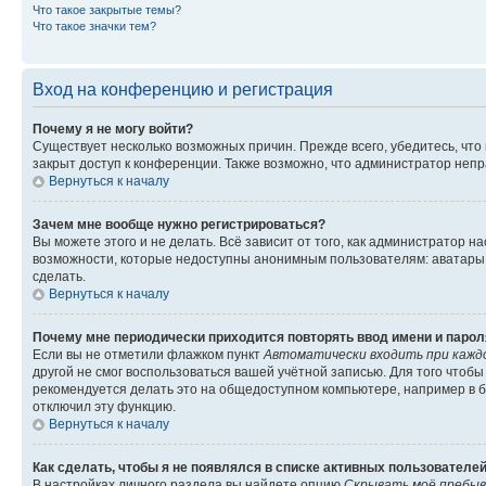
Что такое закрытые темы?
Что такое значки тем?
Вход на конференцию и регистрация
Почему я не могу войти?
Существует несколько возможных причин. Прежде всего, убедитесь, что
закрыт доступ к конференции. Также возможно, что администратор неп
Вернуться к началу
Зачем мне вообще нужно регистрироваться?
Вы можете этого и не делать. Всё зависит от того, как администратор
возможности, которые недоступны анонимным пользователям: аватары, л
сделать.
Вернуться к началу
Почему мне периодически приходится повторять ввод имени и парол
Если вы не отметили флажком пункт
Автоматически входить при кажд
другой не смог воспользоваться вашей учётной записью. Для того чтоб
рекомендуется делать это на общедоступном компьютере, например в би
отключил эту функцию.
Вернуться к началу
Как сделать, чтобы я не появлялся в списке активных пользователе
В настройках личного раздела вы найдете опцию
Скрывать моё пребыв