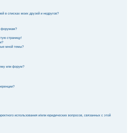
лей в списках моих друзей и недругов?
и форумам?
стую страницу!
и?
ные мной темы?
тему или форум?
ференции?
рректного использования и/или юридических вопросов, связанных с этой