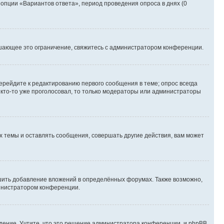
 опции «Вариантов ответа», период проведения опроса в днях (0
шающее это ограничение, свяжитесь с администратором конференции.
ерейдите к редактированию первого сообщения в теме; опрос всегда
и кто-то уже проголосовал, то только модераторы или администраторы
 темы и оставлять сообщения, совершать другие действия, вам может
шить добавление вложений в определённых форумах. Также возможно,
министратором конференции.
дение. Учтите, что это решение администратора конференции, и phpBB