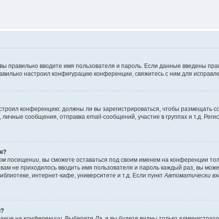
 вы правильно вводите имя пользователя и пароль. Если данные введены пра
равильно настроил конфигурацию конференции, свяжитесь с ним для исправле
 настроил конференцию: должны ли вы зарегистрироваться, чтобы размещать 
ичные сообщения, отправка email-сообщений, участие в группах и т.д. Регис
я?
ом посещении
, вы сможете оставаться под своим именем на конференции тол
ы вам не приходилось вводить имя пользователя и пароль каждый раз, вы мож
блиотеке, интернет-кафе, университете и т.д. Если пункт
Автоматически вх
й?
ание на конференции
. Выберите
Да
, и вы будете видны только администрат