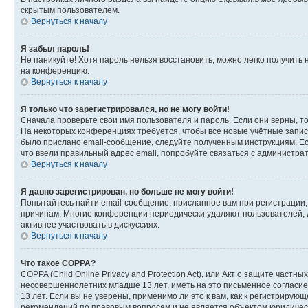
скрытым пользователем.
Вернуться к началу
Я забыл пароль!
Не паникуйте! Хотя пароль нельзя восстановить, можно легко получить
на конференцию.
Вернуться к началу
Я только что зарегистрировался, но не могу войти!
Сначала проверьте свои имя пользователя и пароль. Если они верны, т
На некоторых конференциях требуется, чтобы все новые учётные запис
было прислано email-сообщение, следуйте полученным инструкциям. Есл
что ввели правильный адрес email, попробуйте связаться с администра
Вернуться к началу
Я давно зарегистрирован, но больше не могу войти!
Попытайтесь найти email-сообщение, присланное вам при регистрации, 
причинам. Многие конференции периодически удаляют пользователей, 
активнее участвовать в дискуссиях.
Вернуться к началу
Что такое COPPA?
COPPA (Child Online Privacy and Protection Act), или Акт о защите час
несовершеннолетних младше 13 лет, иметь на это письменное согласи
13 лет. Если вы не уверены, применимо ли это к вам, как к регистриру
рекомендаций по правовым вопросам и не является объектом юридичес