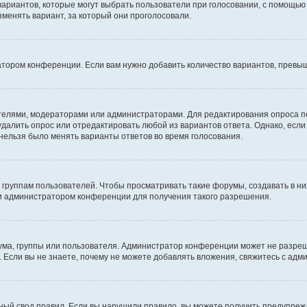
 вариантов, которые могут выбрать пользователи при голосовании, с помощью
зменять вариант, за который они проголосовали.
атором конференции. Если вам нужно добавить количество вариантов, превы
дателями, модераторами или администраторами. Для редактирования опроса п
 удалить опрос или отредактировать любой из вариантов ответа. Однако, есл
 нельзя было менять варианты ответов во время голосования.
руппам пользователей. Чтобы просматривать такие форумы, создавать в них
и администратором конференции для получения такого разрешения.
ма, группы или пользователя. Администратор конференции может не разре
 Если вы не знаете, почему не можете добавлять вложения, свяжитесь с ад
ый свод правил. Если вы нарушили правило, вы можете получить предупреж