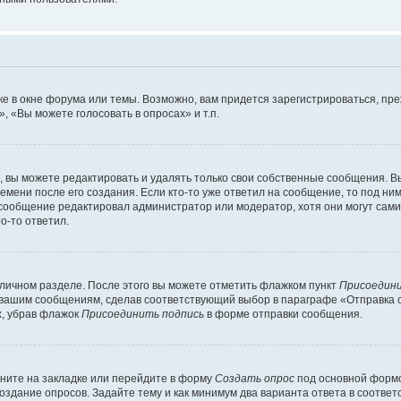
е в окне форума или темы. Возможно, вам придется зарегистрироваться, пр
 «Вы можете голосовать в опросах» и т.п.
вы можете редактировать и удалять только свои собственные сообщения. В
емени после его создания. Если кто-то уже ответил на сообщение, то под ни
и сообщение редактировал администратор или модератор, хотя они могут сами
о-то ответил.
 личном разделе. После этого вы можете отметить флажком пункт
Присоедини
 вашим сообщениям, сделав соответствующий выбор в параграфе «Отправка 
х, убрав флажок
Присоединить подпись
в форме отправки сообщения.
ните на закладке или перейдите в форму
Создать опрос
под основной формо
создание опросов. Задайте тему и как минимум два варианта ответа в соотве