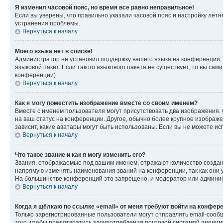
Я изменил часовой пояс, но время все равно неправильное!
Если вы уверены, что правильно указали часовой пояс и настройку лет
устранения проблемы.
Вернуться к началу
Моего языка нет в списке!
Администратор не установил поддержку вашего языка на конференции, 
языковой пакет. Если такого языкового пакета не существует, то вы с
конференции)
Вернуться к началу
Как я могу поместить изображение вместе со своим именем?
Вместе с именем пользователя могут присутствовать два изображения. О
на ваш статус на конференции. Другое, обычно более крупное изображен
зависит, какие аватары могут быть использованы. Если вы не можете 
Вернуться к началу
Что такое звание и как я могу изменить его?
Звания, отображаемые под вашим именем, отражают количество созда
напрямую изменять наименования званий на конференции, так как они 
На большинстве конференций это запрещено, и модератор или админис
Вернуться к началу
Когда я щёлкаю по ссылке «email» от меня требуют войти на конфер
Только зарегистрированные пользователи могут отправлять email-сооб
того, чтобы предотвратить злоупотребления почтовой системой анони