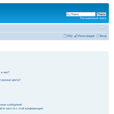
Расширенный поиск
FAQ
Регистрация
Вход
 в них?
т разные цвета?
чные сообщения!
l от кого-то с этой конференции!