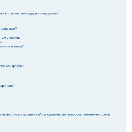
лей в списках моих друзей и недругов?
и форумам?
стую страницу!
и?
ные мной темы?
тему или форум?
ференции?
рректного использования и/или юридических вопросов, связанных с этой