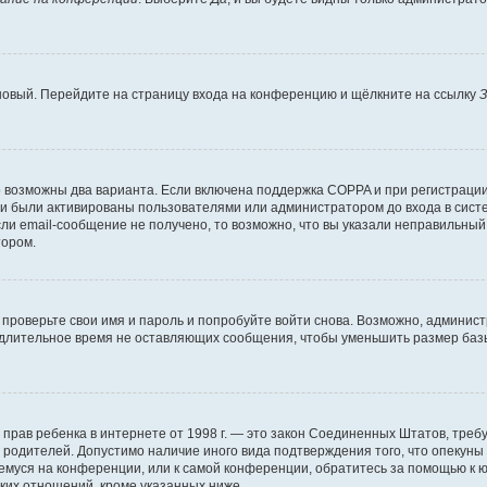
 новый. Перейдите на страницу входа на конференцию и щёлкните на ссылку
З
о возможны два варианта. Если включена поддержка COPPA и при регистрации 
и были активированы пользователями или администратором до входа в систе
и email-сообщение не получено, то возможно, что вы указали неправильный 
тором.
проверьте свои имя и пароль и попробуйте войти снова. Возможно, админист
длительное время не оставляющих сообщения, чтобы уменьшить размер базы
тных прав ребенка в интернете от 1998 г. — это закон Соединенных Штатов, т
е родителей. Допустимо наличие иного вида подтверждения того, что опек
ющемуся на конференции, или к самой конференции, обратитесь за помощью к 
ких отношений, кроме указанных ниже.