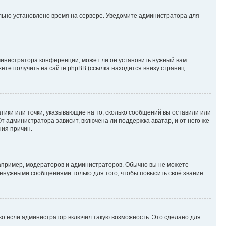
ильно установлено время на сервере. Уведомите администратора для
министратора конференции, может ли он установить нужный вам
жете получить на сайте phpBB (ссылка находится внизу страниц
атики или точки, указывающие на то, сколько сообщений вы оставили или
т администратора зависит, включена ли поддержка аватар, и от него же
ния причин.
пример, модераторов и администраторов. Обычно вы не можете
енужными сообщениями только для того, чтобы повысить своё звание.
ко если администратор включил такую возможность. Это сделано для