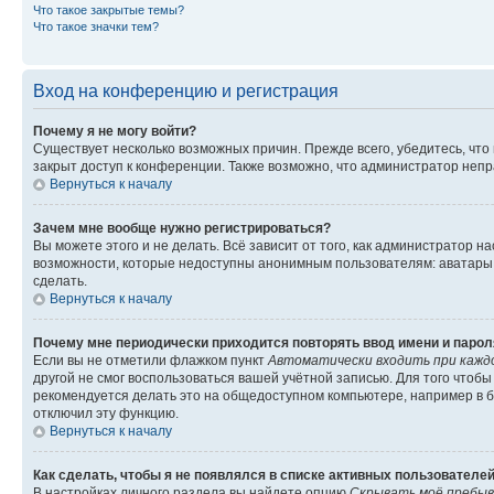
Что такое закрытые темы?
Что такое значки тем?
Вход на конференцию и регистрация
Почему я не могу войти?
Существует несколько возможных причин. Прежде всего, убедитесь, что
закрыт доступ к конференции. Также возможно, что администратор неп
Вернуться к началу
Зачем мне вообще нужно регистрироваться?
Вы можете этого и не делать. Всё зависит от того, как администратор
возможности, которые недоступны анонимным пользователям: аватары, л
сделать.
Вернуться к началу
Почему мне периодически приходится повторять ввод имени и парол
Если вы не отметили флажком пункт
Автоматически входить при кажд
другой не смог воспользоваться вашей учётной записью. Для того чтоб
рекомендуется делать это на общедоступном компьютере, например в би
отключил эту функцию.
Вернуться к началу
Как сделать, чтобы я не появлялся в списке активных пользователе
В настройках личного раздела вы найдете опцию
Скрывать моё пребыв