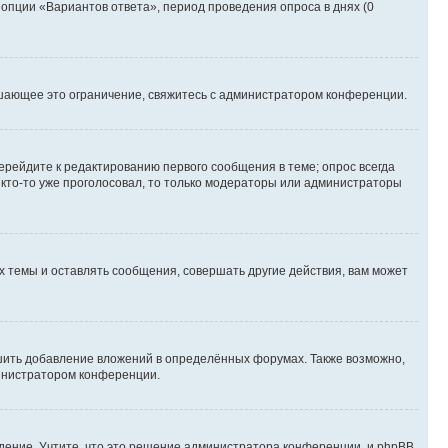
 опции «Вариантов ответа», период проведения опроса в днях (0
шающее это ограничение, свяжитесь с администратором конференции.
ерейдите к редактированию первого сообщения в теме; опрос всегда
и кто-то уже проголосовал, то только модераторы или администраторы
 темы и оставлять сообщения, совершать другие действия, вам может
шить добавление вложений в определённых форумах. Также возможно,
министратором конференции.
дение. Учтите, что это решение администратора конференции, и phpBB