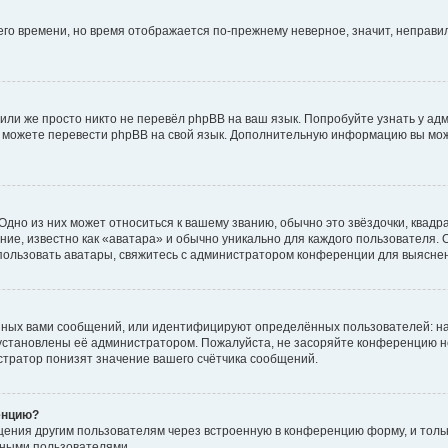
него времени, но время отображается по-прежнему неверное, значит, неправ
или же просто никто не перевёл phpBB на ваш язык. Попробуйте узнать у ад
ами можете перевести phpBB на свой язык. Дополнительную информацию вы мо
дно из них может относиться к вашему званию, обычно это звёздочки, квадр
ие, известно как «аватара» и обычно уникально для каждого пользователя. О
использовать аватары, свяжитесь с администратором конференции для выясне
нных вами сообщений, или идентифицируют определённых пользователей: на
установлены её администратором. Пожалуйста, не засоряйте конференцию н
тратор понизят значение вашего счётчика сообщений.
енцию?
щения другим пользователям через встроенную в конференцию форму, и толь
мными пользователями.