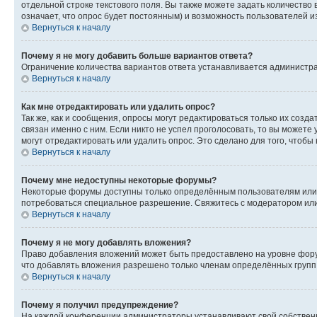
отдельной строке текстового поля. Вы также можете задать количество
означает, что опрос будет постоянным) и возможность пользователей и
Вернуться к началу
Почему я не могу добавить больше вариантов ответа?
Ограничение количества вариантов ответа устанавливается администр
Вернуться к началу
Как мне отредактировать или удалить опрос?
Так же, как и сообщения, опросы могут редактироваться только их соз
связан именно с ним. Если никто не успел проголосовать, то вы можете
могут отредактировать или удалить опрос. Это сделано для того, чтобы
Вернуться к началу
Почему мне недоступны некоторые форумы?
Некоторые форумы доступны только определённым пользователям или г
потребоваться специальное разрешение. Свяжитесь с модератором ил
Вернуться к началу
Почему я не могу добавлять вложения?
Право добавления вложений может быть предоставлено на уровне фору
что добавлять вложения разрешено только членам определённых групп.
Вернуться к началу
Почему я получил предупреждение?
На каждой конференции администраторы устанавливают свой собственн