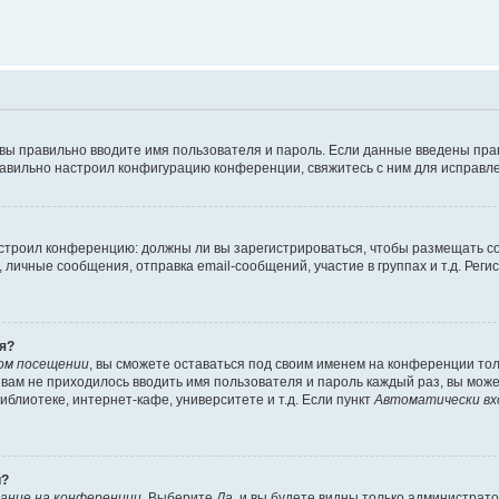
 вы правильно вводите имя пользователя и пароль. Если данные введены пра
равильно настроил конфигурацию конференции, свяжитесь с ним для исправле
 настроил конференцию: должны ли вы зарегистрироваться, чтобы размещать 
ичные сообщения, отправка email-сообщений, участие в группах и т.д. Регис
я?
ом посещении
, вы сможете оставаться под своим именем на конференции тол
ы вам не приходилось вводить имя пользователя и пароль каждый раз, вы мож
блиотеке, интернет-кафе, университете и т.д. Если пункт
Автоматически вх
й?
ание на конференции
. Выберите
Да
, и вы будете видны только администрат