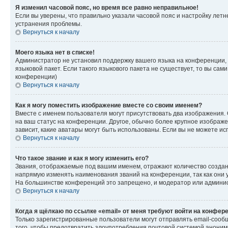
Я изменил часовой пояс, но время все равно неправильное!
Если вы уверены, что правильно указали часовой пояс и настройку лет
устранения проблемы.
Вернуться к началу
Моего языка нет в списке!
Администратор не установил поддержку вашего языка на конференции, 
языковой пакет. Если такого языкового пакета не существует, то вы с
конференции)
Вернуться к началу
Как я могу поместить изображение вместе со своим именем?
Вместе с именем пользователя могут присутствовать два изображения. О
на ваш статус на конференции. Другое, обычно более крупное изображен
зависит, какие аватары могут быть использованы. Если вы не можете 
Вернуться к началу
Что такое звание и как я могу изменить его?
Звания, отображаемые под вашим именем, отражают количество созда
напрямую изменять наименования званий на конференции, так как они 
На большинстве конференций это запрещено, и модератор или админис
Вернуться к началу
Когда я щёлкаю по ссылке «email» от меня требуют войти на конфер
Только зарегистрированные пользователи могут отправлять email-сооб
того, чтобы предотвратить злоупотребления почтовой системой анони