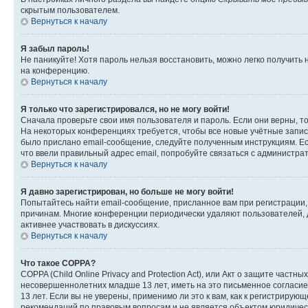
скрытым пользователем.
Вернуться к началу
Я забыл пароль!
Не паникуйте! Хотя пароль нельзя восстановить, можно легко получить
на конференцию.
Вернуться к началу
Я только что зарегистрировался, но не могу войти!
Сначала проверьте свои имя пользователя и пароль. Если они верны, т
На некоторых конференциях требуется, чтобы все новые учётные запис
было прислано email-сообщение, следуйте полученным инструкциям. Есл
что ввели правильный адрес email, попробуйте связаться с администра
Вернуться к началу
Я давно зарегистрирован, но больше не могу войти!
Попытайтесь найти email-сообщение, присланное вам при регистрации, 
причинам. Многие конференции периодически удаляют пользователей, 
активнее участвовать в дискуссиях.
Вернуться к началу
Что такое COPPA?
COPPA (Child Online Privacy and Protection Act), или Акт о защите час
несовершеннолетних младше 13 лет, иметь на это письменное согласи
13 лет. Если вы не уверены, применимо ли это к вам, как к регистриру
рекомендаций по правовым вопросам и не является объектом юридичес