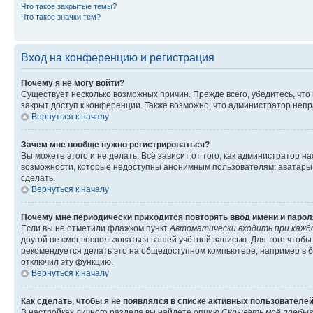
Что такое закрытые темы?
Что такое значки тем?
Вход на конференцию и регистрация
Почему я не могу войти?
Существует несколько возможных причин. Прежде всего, убедитесь, что
закрыт доступ к конференции. Также возможно, что администратор неп
Вернуться к началу
Зачем мне вообще нужно регистрироваться?
Вы можете этого и не делать. Всё зависит от того, как администратор
возможности, которые недоступны анонимным пользователям: аватары, л
сделать.
Вернуться к началу
Почему мне периодически приходится повторять ввод имени и парол
Если вы не отметили флажком пункт
Автоматически входить при кажд
другой не смог воспользоваться вашей учётной записью. Для того чтоб
рекомендуется делать это на общедоступном компьютере, например в би
отключил эту функцию.
Вернуться к началу
Как сделать, чтобы я не появлялся в списке активных пользователе
В настройках личного раздела вы найдете опцию
Скрывать моё пребыв