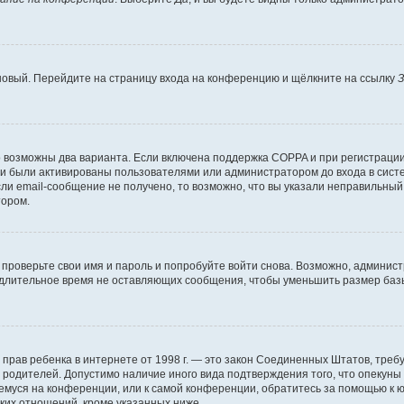
 новый. Перейдите на страницу входа на конференцию и щёлкните на ссылку
З
о возможны два варианта. Если включена поддержка COPPA и при регистрации 
и были активированы пользователями или администратором до входа в систе
и email-сообщение не получено, то возможно, что вы указали неправильный 
тором.
проверьте свои имя и пароль и попробуйте войти снова. Возможно, админист
длительное время не оставляющих сообщения, чтобы уменьшить размер базы
тных прав ребенка в интернете от 1998 г. — это закон Соединенных Штатов, т
е родителей. Допустимо наличие иного вида подтверждения того, что опек
ющемуся на конференции, или к самой конференции, обратитесь за помощью к 
ких отношений, кроме указанных ниже.