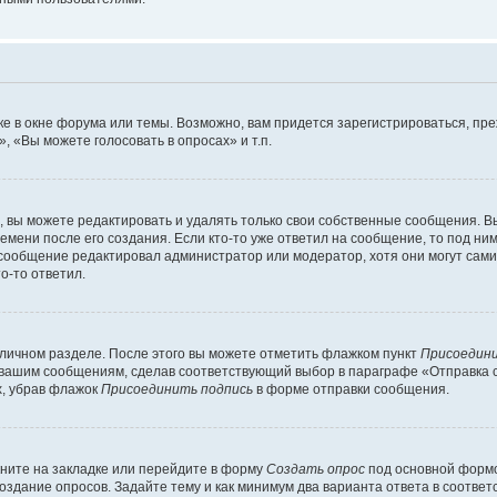
е в окне форума или темы. Возможно, вам придется зарегистрироваться, пр
 «Вы можете голосовать в опросах» и т.п.
вы можете редактировать и удалять только свои собственные сообщения. В
емени после его создания. Если кто-то уже ответил на сообщение, то под ни
и сообщение редактировал администратор или модератор, хотя они могут сами
о-то ответил.
 личном разделе. После этого вы можете отметить флажком пункт
Присоедини
 вашим сообщениям, сделав соответствующий выбор в параграфе «Отправка 
х, убрав флажок
Присоединить подпись
в форме отправки сообщения.
ните на закладке или перейдите в форму
Создать опрос
под основной формо
создание опросов. Задайте тему и как минимум два варианта ответа в соотве