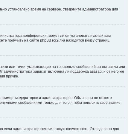
ильно установлено время на сервере. Уведомите администратора для
министратора конференции, может ли он установить нужный вам
жете получить на сайте phpBB (ссылка находится внизу страниц
атики или точки, указывающие на то, сколько сообщений вы оставили или
т администратора зависит, включена ли поддержка аватар, и от него же
ния причин.
пример, модераторов и администраторов. Обычно вы не можете
енужными сообщениями только для того, чтобы повысить своё звание.
ко если администратор включил такую возможность. Это сделано для