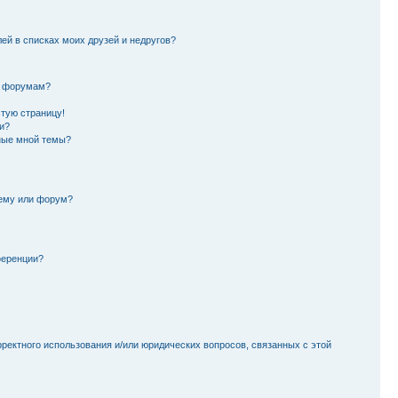
лей в списках моих друзей и недругов?
и форумам?
стую страницу!
и?
ные мной темы?
тему или форум?
ференции?
рректного использования и/или юридических вопросов, связанных с этой