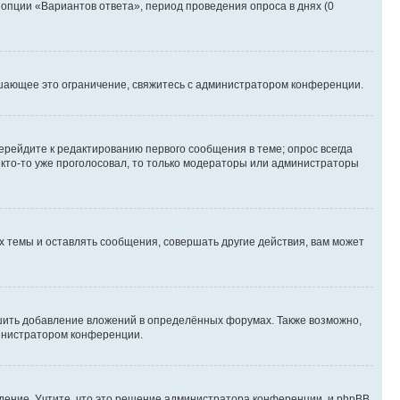
 опции «Вариантов ответа», период проведения опроса в днях (0
шающее это ограничение, свяжитесь с администратором конференции.
ерейдите к редактированию первого сообщения в теме; опрос всегда
и кто-то уже проголосовал, то только модераторы или администраторы
 темы и оставлять сообщения, совершать другие действия, вам может
шить добавление вложений в определённых форумах. Также возможно,
министратором конференции.
дение. Учтите, что это решение администратора конференции, и phpBB