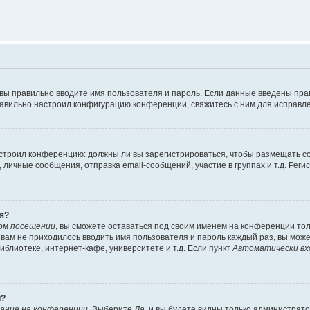
 вы правильно вводите имя пользователя и пароль. Если данные введены пра
равильно настроил конфигурацию конференции, свяжитесь с ним для исправле
 настроил конференцию: должны ли вы зарегистрироваться, чтобы размещать 
ичные сообщения, отправка email-сообщений, участие в группах и т.д. Регис
я?
ом посещении
, вы сможете оставаться под своим именем на конференции тол
ы вам не приходилось вводить имя пользователя и пароль каждый раз, вы мож
блиотеке, интернет-кафе, университете и т.д. Если пункт
Автоматически вх
й?
ание на конференции
. Выберите
Да
, и вы будете видны только администрат