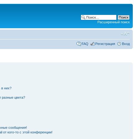
Расширенный поиск
FAQ
Регистрация
Вход
 в них?
т разные цвета?
чные сообщения!
l от кого-то с этой конференции!