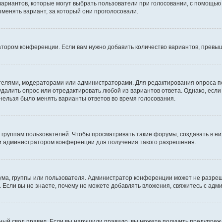
 вариантов, которые могут выбрать пользователи при голосовании, с помощью
зменять вариант, за который они проголосовали.
атором конференции. Если вам нужно добавить количество вариантов, превы
дателями, модераторами или администраторами. Для редактирования опроса п
 удалить опрос или отредактировать любой из вариантов ответа. Однако, есл
 нельзя было менять варианты ответов во время голосования.
руппам пользователей. Чтобы просматривать такие форумы, создавать в них
и администратором конференции для получения такого разрешения.
ма, группы или пользователя. Администратор конференции может не разре
 Если вы не знаете, почему не можете добавлять вложения, свяжитесь с ад
ый свод правил. Если вы нарушили правило, вы можете получить предупреж