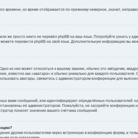
него времени, но время отображается по-прежнему неверное, значит, неправ
или же просто никто не перевёл phpBB на ваш язык. Попробуйте узнать у ад
ами можете перевести phpBB на свой язык. Дополнительную информацию вы мо
дно из них может относиться к вашему званию, обычно это звёздочки, квадр
ие, известно как «аватара» и обычно уникально для каждого пользователя. О
использовать аватары, свяжитесь с администратором конференции для выясне
нных вами сообщений, или идентифицируют определённых пользователей: на
установлены её администратором. Пожалуйста, не засоряйте конференцию н
тратор понизят значение вашего счётчика сообщений.
енцию?
щения другим пользователям через встроенную в конференцию форму, и толь
мными пользователями.