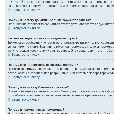
отдельной строке текстового поля. Вы также можете задать количество
означает, что опрос будет постоянным) и возможность пользователей и
Вернуться к началу
Почему я не могу добавить больше вариантов ответа?
Ограничение количества вариантов ответа устанавливается администр
Вернуться к началу
Как мне отредактировать или удалить опрос?
Так же, как и сообщения, опросы могут редактироваться только их соз
связан именно с ним. Если никто не успел проголосовать, то вы можете
могут отредактировать или удалить опрос. Это сделано для того, чтобы
Вернуться к началу
Почему мне недоступны некоторые форумы?
Некоторые форумы доступны только определённым пользователям или г
потребоваться специальное разрешение. Свяжитесь с модератором ил
Вернуться к началу
Почему я не могу добавлять вложения?
Право добавления вложений может быть предоставлено на уровне фору
что добавлять вложения разрешено только членам определённых групп.
Вернуться к началу
Почему я получил предупреждение?
На каждой конференции администраторы устанавливают свой собственн