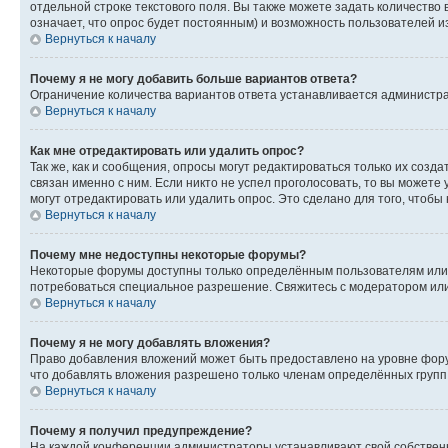
отдельной строке текстового поля. Вы также можете задать количество
означает, что опрос будет постоянным) и возможность пользователей и
Вернуться к началу
Почему я не могу добавить больше вариантов ответа?
Ограничение количества вариантов ответа устанавливается администр
Вернуться к началу
Как мне отредактировать или удалить опрос?
Так же, как и сообщения, опросы могут редактироваться только их соз
связан именно с ним. Если никто не успел проголосовать, то вы можете
могут отредактировать или удалить опрос. Это сделано для того, чтобы
Вернуться к началу
Почему мне недоступны некоторые форумы?
Некоторые форумы доступны только определённым пользователям или г
потребоваться специальное разрешение. Свяжитесь с модератором ил
Вернуться к началу
Почему я не могу добавлять вложения?
Право добавления вложений может быть предоставлено на уровне фору
что добавлять вложения разрешено только членам определённых групп.
Вернуться к началу
Почему я получил предупреждение?
На каждой конференции администраторы устанавливают свой собственн