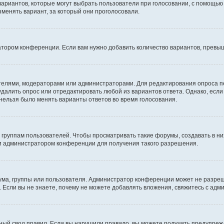
 вариантов, которые могут выбрать пользователи при голосовании, с помощью
зменять вариант, за который они проголосовали.
атором конференции. Если вам нужно добавить количество вариантов, превы
дателями, модераторами или администраторами. Для редактирования опроса п
 удалить опрос или отредактировать любой из вариантов ответа. Однако, есл
 нельзя было менять варианты ответов во время голосования.
руппам пользователей. Чтобы просматривать такие форумы, создавать в них
и администратором конференции для получения такого разрешения.
ма, группы или пользователя. Администратор конференции может не разре
 Если вы не знаете, почему не можете добавлять вложения, свяжитесь с ад
ый свод правил. Если вы нарушили правило, вы можете получить предупреж