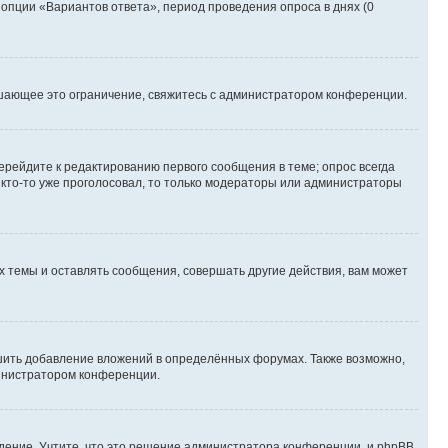
 опции «Вариантов ответа», период проведения опроса в днях (0
шающее это ограничение, свяжитесь с администратором конференции.
ерейдите к редактированию первого сообщения в теме; опрос всегда
и кто-то уже проголосовал, то только модераторы или администраторы
 темы и оставлять сообщения, совершать другие действия, вам может
шить добавление вложений в определённых форумах. Также возможно,
министратором конференции.
дение. Учтите, что это решение администратора конференции, и phpBB