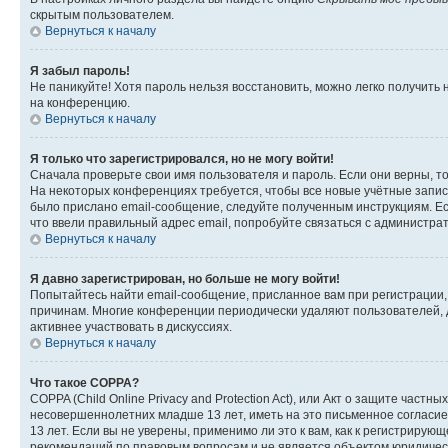
скрытым пользователем.
Вернуться к началу
Я забыл пароль!
Не паникуйте! Хотя пароль нельзя восстановить, можно легко получить
на конференцию.
Вернуться к началу
Я только что зарегистрировался, но не могу войти!
Сначала проверьте свои имя пользователя и пароль. Если они верны, т
На некоторых конференциях требуется, чтобы все новые учётные запис
было прислано email-сообщение, следуйте полученным инструкциям. Есл
что ввели правильный адрес email, попробуйте связаться с администра
Вернуться к началу
Я давно зарегистрирован, но больше не могу войти!
Попытайтесь найти email-сообщение, присланное вам при регистрации, 
причинам. Многие конференции периодически удаляют пользователей, 
активнее участвовать в дискуссиях.
Вернуться к началу
Что такое COPPA?
COPPA (Child Online Privacy and Protection Act), или Акт о защите час
несовершеннолетних младше 13 лет, иметь на это письменное согласи
13 лет. Если вы не уверены, применимо ли это к вам, как к регистриру
рекомендаций по правовым вопросам и не является объектом юридичес