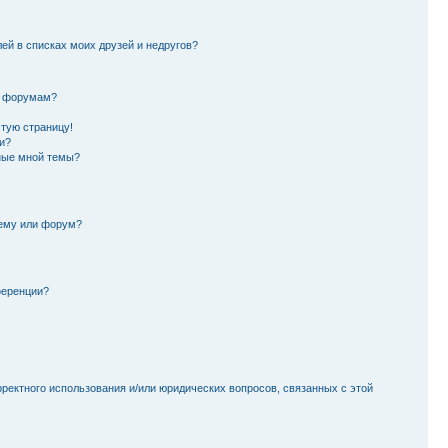
лей в списках моих друзей и недругов?
и форумам?
стую страницу!
и?
ные мной темы?
тему или форум?
ференции?
рректного использования и/или юридических вопросов, связанных с этой