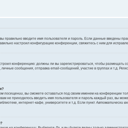
 вы правильно вводите имя пользователя и пароль. Если данные введены пра
равильно настроил конфигурацию конференции, свяжитесь с ним для исправле
 настроил конференцию: должны ли вы зарегистрироваться, чтобы размещать 
ичные сообщения, отправка email-сообщений, участие в группах и т.д. Регис
я?
ом посещении
, вы сможете оставаться под своим именем на конференции тол
ы вам не приходилось вводить имя пользователя и пароль каждый раз, вы мож
блиотеке, интернет-кафе, университете и т.д. Если пункт
Автоматически вх
й?
ание на конференции
. Выберите
Да
, и вы будете видны только администрат