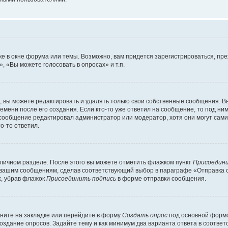
е в окне форума или темы. Возможно, вам придется зарегистрироваться, пр
 «Вы можете голосовать в опросах» и т.п.
вы можете редактировать и удалять только свои собственные сообщения. В
емени после его создания. Если кто-то уже ответил на сообщение, то под ни
и сообщение редактировал администратор или модератор, хотя они могут сами
о-то ответил.
 личном разделе. После этого вы можете отметить флажком пункт
Присоедини
 вашим сообщениям, сделав соответствующий выбор в параграфе «Отправка 
х, убрав флажок
Присоединить подпись
в форме отправки сообщения.
ните на закладке или перейдите в форму
Создать опрос
под основной формо
создание опросов. Задайте тему и как минимум два варианта ответа в соотве