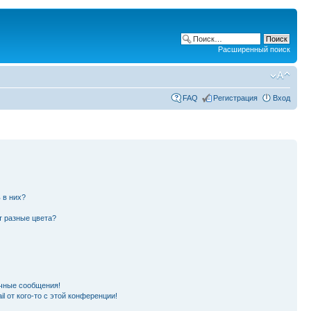
Расширенный поиск
FAQ
Регистрация
Вход
 в них?
т разные цвета?
чные сообщения!
l от кого-то с этой конференции!