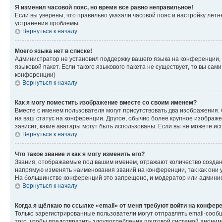
Я изменил часовой пояс, но время все равно неправильное!
Если вы уверены, что правильно указали часовой пояс и настройку лет
устранения проблемы.
Вернуться к началу
Моего языка нет в списке!
Администратор не установил поддержку вашего языка на конференции, 
языковой пакет. Если такого языкового пакета не существует, то вы с
конференции)
Вернуться к началу
Как я могу поместить изображение вместе со своим именем?
Вместе с именем пользователя могут присутствовать два изображения. О
на ваш статус на конференции. Другое, обычно более крупное изображен
зависит, какие аватары могут быть использованы. Если вы не можете 
Вернуться к началу
Что такое звание и как я могу изменить его?
Звания, отображаемые под вашим именем, отражают количество созда
напрямую изменять наименования званий на конференции, так как они 
На большинстве конференций это запрещено, и модератор или админис
Вернуться к началу
Когда я щёлкаю по ссылке «email» от меня требуют войти на конфер
Только зарегистрированные пользователи могут отправлять email-сооб
того, чтобы предотвратить злоупотребления почтовой системой анони