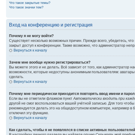
Что такое закрытые темы?
Что такое значки тем?
Вход на конференцию и регистрация
Почему я не могу войти?
Существует несколько возможных причин. Прежде всего, убедитесь, что
закрыт доступ к конференции. Также возможно, что администратор неп
Вернуться к началу
Зачем мне вообще нужно регистрироваться?
Вы можете этого и не делать. Всё зависит от того, как администратор
возможности, которые недоступны анонимным пользователям: аватары, л
сделать.
Вернуться к началу
Почему мне периодически приходится повторять ввод имени и парол
Если вы не отметили флажком пункт
Автоматически входить при кажд
другой не смог воспользоваться вашей учётной записью. Для того чтоб
рекомендуется делать это на общедоступном компьютере, например в би
отключил эту функцию.
Вернуться к началу
Как сделать, чтобы я не появлялся в списке активных пользователе
В настройках личного раздела вы найдете опцию
Скрывать моё пребыв