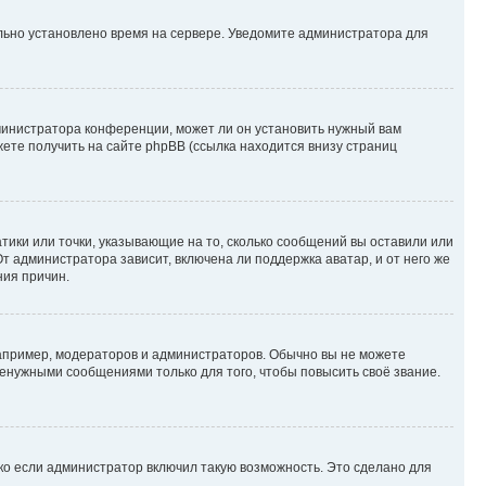
ильно установлено время на сервере. Уведомите администратора для
министратора конференции, может ли он установить нужный вам
жете получить на сайте phpBB (ссылка находится внизу страниц
атики или точки, указывающие на то, сколько сообщений вы оставили или
т администратора зависит, включена ли поддержка аватар, и от него же
ния причин.
пример, модераторов и администраторов. Обычно вы не можете
енужными сообщениями только для того, чтобы повысить своё звание.
ко если администратор включил такую возможность. Это сделано для