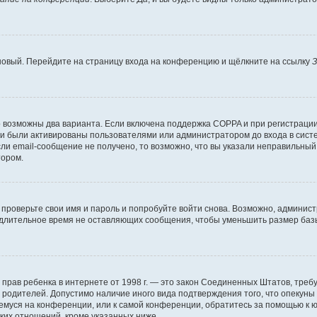
 новый. Перейдите на страницу входа на конференцию и щёлкните на ссылку
З
о возможны два варианта. Если включена поддержка COPPA и при регистрации 
и были активированы пользователями или администратором до входа в систе
и email-сообщение не получено, то возможно, что вы указали неправильный 
тором.
проверьте свои имя и пароль и попробуйте войти снова. Возможно, админист
длительное время не оставляющих сообщения, чтобы уменьшить размер базы
тных прав ребенка в интернете от 1998 г. — это закон Соединенных Штатов, т
е родителей. Допустимо наличие иного вида подтверждения того, что опек
ющемуся на конференции, или к самой конференции, обратитесь за помощью к 
ких отношений, кроме указанных ниже.