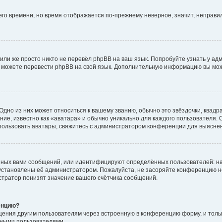
него времени, но время отображается по-прежнему неверное, значит, неправ
или же просто никто не перевёл phpBB на ваш язык. Попробуйте узнать у ад
ами можете перевести phpBB на свой язык. Дополнительную информацию вы мо
дно из них может относиться к вашему званию, обычно это звёздочки, квадр
ие, известно как «аватара» и обычно уникально для каждого пользователя. О
использовать аватары, свяжитесь с администратором конференции для выясне
нных вами сообщений, или идентифицируют определённых пользователей: на
установлены её администратором. Пожалуйста, не засоряйте конференцию н
тратор понизят значение вашего счётчика сообщений.
енцию?
щения другим пользователям через встроенную в конференцию форму, и толь
мными пользователями.