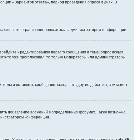
 опции «Вариантов ответа», период проведения опроса в днях (0
шающее это ограничение, свяжитесь с администратором конференции.
ерейдите к редактированию первого сообщения в теме; опрос всегда
и кто-то уже проголосовал, то только модераторы или администраторы
 темы и оставлять сообщения, совершать другие действия, вам может
шить добавление вложений в определённых форумах. Также возможно,
министратором конференции.
дение. Учтите, что это решение администратора конференции, и phpBB