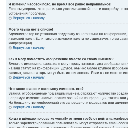
Я изменил часовой пояс, но время все равно неправильное!
Если вы уверены, что правильно указали часовой пояс и настройку лет
устранения проблемы.
Вернуться к началу
Моего языка нет в списке!
Администратор не установил поддержку вашего языка на конференции, 
языковой пакет. Если такого языкового пакета не существует, то вы с
конференции)
Вернуться к началу
Как я могу поместить изображение вместе со своим именем?
Вместе с именем пользователя могут присутствовать два изображения. О
на ваш статус на конференции. Другое, обычно более крупное изображен
зависит, какие аватары могут быть использованы. Если вы не можете 
Вернуться к началу
Что такое звание и как я могу изменить его?
Звания, отображаемые под вашим именем, отражают количество созда
напрямую изменять наименования званий на конференции, так как они 
На большинстве конференций это запрещено, и модератор или админис
Вернуться к началу
Когда я щёлкаю по ссылке «email» от меня требуют войти на конфер
Только зарегистрированные пользователи могут отправлять email-сооб
того, чтобы предотвратить злоупотребления почтовой системой анони