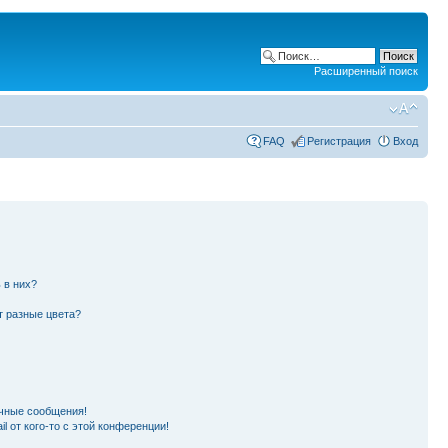
Расширенный поиск
FAQ
Регистрация
Вход
 в них?
т разные цвета?
чные сообщения!
l от кого-то с этой конференции!