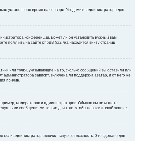
ильно установлено время на сервере. Уведомите администратора для
министратора конференции, может ли он установить нужный вам
жете получить на сайте phpBB (ссылка находится внизу страниц
атики или точки, указывающие на то, сколько сообщений вы оставили или
т администратора зависит, включена ли поддержка аватар, и от него же
ния причин.
пример, модераторов и администраторов. Обычно вы не можете
енужными сообщениями только для того, чтобы повысить своё звание.
ко если администратор включил такую возможность. Это сделано для