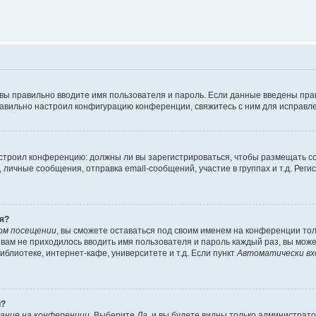
 вы правильно вводите имя пользователя и пароль. Если данные введены пра
равильно настроил конфигурацию конференции, свяжитесь с ним для исправле
 настроил конференцию: должны ли вы зарегистрироваться, чтобы размещать 
ичные сообщения, отправка email-сообщений, участие в группах и т.д. Регис
я?
ом посещении
, вы сможете оставаться под своим именем на конференции тол
ы вам не приходилось вводить имя пользователя и пароль каждый раз, вы мож
блиотеке, интернет-кафе, университете и т.д. Если пункт
Автоматически вх
й?
ание на конференции
. Выберите
Да
, и вы будете видны только администрат