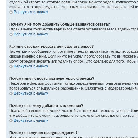
отдельной строке текстового поля. Вы также можете задать количество
означает, что опрос будет постоянным) и возможность пользователей и
Вернуться к началу
Почему я не могу добавить больше вариантов ответа?
Ограничение количества вариантов ответа устанавливается администр
Вернуться к началу
Как мне отредактировать или удалить опрос?
Так же, как и сообщения, опросы могут редактироваться только их соз
связан именно с ним. Если никто не успел проголосовать, то вы можете
могут отредактировать или удалить опрос. Это сделано для того, чтобы
Вернуться к началу
Почему мне недоступны некоторые форумы?
Некоторые форумы доступны только определённым пользователям или г
потребоваться специальное разрешение. Свяжитесь с модератором ил
Вернуться к началу
Почему я не могу добавлять вложения?
Право добавления вложений может быть предоставлено на уровне фору
что добавлять вложения разрешено только членам определённых групп.
Вернуться к началу
Почему я получил предупреждение?
На каждой конференции администраторы устанавливают свой собственн