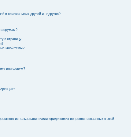
лей в списках моих друзей и недругов?
и форумам?
стую страницу!
и?
ные мной темы?
тему или форум?
ференции?
рректного использования и/или юридических вопросов, связанных с этой