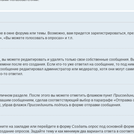
е в окне форума или темы. Возможно, вам придется зарегистрироваться, пр
 «Вы можете голосовать в опросах» и т.п.
вы можете редактировать и удалять только свои собственные сообщения. В
емени после его создания. Если кто-то уже ответил на сообщение, то под ни
и сообщение редактировал администратор или модератор, хотя они могут сами
о-то ответил.
 личном разделе. После этого вы можете отметить флажком пункт
Присоедини
 вашим сообщениям, сделав соответствующий выбор в параграфе «Отправка 
х, убрав флажок
Присоединить подпись
в форме отправки сообщения.
ните на закладке или перейдите в форму
Создать опрос
под основной формо
создание опросов. Задайте тему и как минимум два варианта ответа в соотве