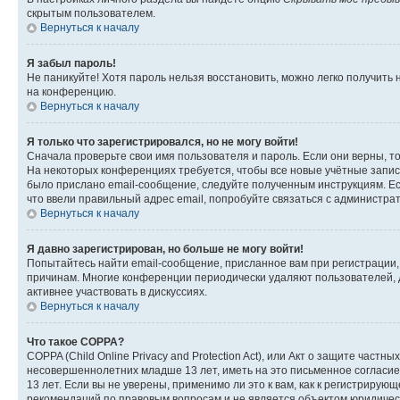
скрытым пользователем.
Вернуться к началу
Я забыл пароль!
Не паникуйте! Хотя пароль нельзя восстановить, можно легко получить
на конференцию.
Вернуться к началу
Я только что зарегистрировался, но не могу войти!
Сначала проверьте свои имя пользователя и пароль. Если они верны, т
На некоторых конференциях требуется, чтобы все новые учётные запис
было прислано email-сообщение, следуйте полученным инструкциям. Есл
что ввели правильный адрес email, попробуйте связаться с администра
Вернуться к началу
Я давно зарегистрирован, но больше не могу войти!
Попытайтесь найти email-сообщение, присланное вам при регистрации, 
причинам. Многие конференции периодически удаляют пользователей, 
активнее участвовать в дискуссиях.
Вернуться к началу
Что такое COPPA?
COPPA (Child Online Privacy and Protection Act), или Акт о защите час
несовершеннолетних младше 13 лет, иметь на это письменное согласи
13 лет. Если вы не уверены, применимо ли это к вам, как к регистриру
рекомендаций по правовым вопросам и не является объектом юридичес