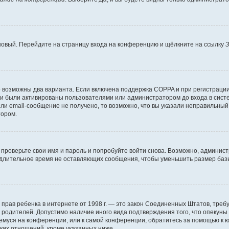
 новый. Перейдите на страницу входа на конференцию и щёлкните на ссылку
З
о возможны два варианта. Если включена поддержка COPPA и при регистрации 
и были активированы пользователями или администратором до входа в систе
и email-сообщение не получено, то возможно, что вы указали неправильный 
тором.
проверьте свои имя и пароль и попробуйте войти снова. Возможно, админист
длительное время не оставляющих сообщения, чтобы уменьшить размер базы
тных прав ребенка в интернете от 1998 г. — это закон Соединенных Штатов, т
е родителей. Допустимо наличие иного вида подтверждения того, что опек
ющемуся на конференции, или к самой конференции, обратитесь за помощью к 
ких отношений, кроме указанных ниже.