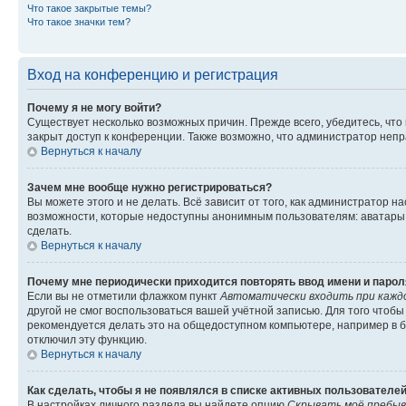
Что такое закрытые темы?
Что такое значки тем?
Вход на конференцию и регистрация
Почему я не могу войти?
Существует несколько возможных причин. Прежде всего, убедитесь, что
закрыт доступ к конференции. Также возможно, что администратор неп
Вернуться к началу
Зачем мне вообще нужно регистрироваться?
Вы можете этого и не делать. Всё зависит от того, как администратор
возможности, которые недоступны анонимным пользователям: аватары, л
сделать.
Вернуться к началу
Почему мне периодически приходится повторять ввод имени и парол
Если вы не отметили флажком пункт
Автоматически входить при кажд
другой не смог воспользоваться вашей учётной записью. Для того чтоб
рекомендуется делать это на общедоступном компьютере, например в би
отключил эту функцию.
Вернуться к началу
Как сделать, чтобы я не появлялся в списке активных пользователе
В настройках личного раздела вы найдете опцию
Скрывать моё пребыв