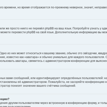
него времени, но время отображается по-прежнему неверное, значит, неправ
или же просто никто не перевёл phpBB на ваш язык. Попробуйте узнать у ад
ами можете перевести phpBB на свой язык. Дополнительную информацию вы мо
дно из них может относиться к вашему званию, обычно это звёздочки, квадр
ие, известно как «аватара» и обычно уникально для каждого пользователя. О
использовать аватары, свяжитесь с администратором конференции для выясне
нных вами сообщений, или идентифицируют определённых пользователей: на
установлены её администратором. Пожалуйста, не засоряйте конференцию н
тратор понизят значение вашего счётчика сообщений.
енцию?
щения другим пользователям через встроенную в конференцию форму, и толь
мными пользователями.