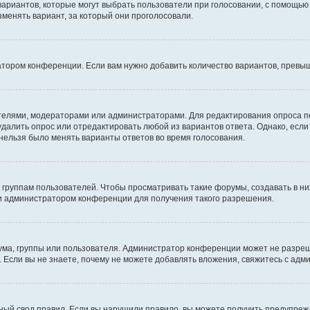
 вариантов, которые могут выбрать пользователи при голосовании, с помощью
зменять вариант, за который они проголосовали.
атором конференции. Если вам нужно добавить количество вариантов, превы
дателями, модераторами или администраторами. Для редактирования опроса п
 удалить опрос или отредактировать любой из вариантов ответа. Однако, есл
 нельзя было менять варианты ответов во время голосования.
руппам пользователей. Чтобы просматривать такие форумы, создавать в них
и администратором конференции для получения такого разрешения.
ма, группы или пользователя. Администратор конференции может не разре
 Если вы не знаете, почему не можете добавлять вложения, свяжитесь с ад
ый свод правил. Если вы нарушили правило, вы можете получить предупреж