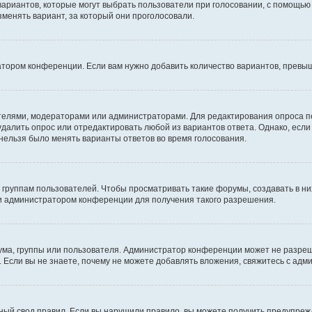
 вариантов, которые могут выбрать пользователи при голосовании, с помощью
зменять вариант, за который они проголосовали.
атором конференции. Если вам нужно добавить количество вариантов, превы
дателями, модераторами или администраторами. Для редактирования опроса п
 удалить опрос или отредактировать любой из вариантов ответа. Однако, есл
 нельзя было менять варианты ответов во время голосования.
руппам пользователей. Чтобы просматривать такие форумы, создавать в них
и администратором конференции для получения такого разрешения.
ма, группы или пользователя. Администратор конференции может не разре
 Если вы не знаете, почему не можете добавлять вложения, свяжитесь с ад
ый свод правил. Если вы нарушили правило, вы можете получить предупреж