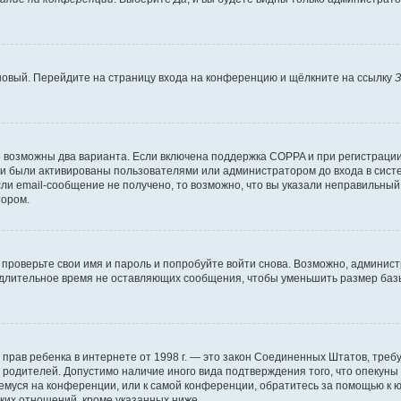
 новый. Перейдите на страницу входа на конференцию и щёлкните на ссылку
З
о возможны два варианта. Если включена поддержка COPPA и при регистрации 
и были активированы пользователями или администратором до входа в систе
и email-сообщение не получено, то возможно, что вы указали неправильный 
тором.
проверьте свои имя и пароль и попробуйте войти снова. Возможно, админист
длительное время не оставляющих сообщения, чтобы уменьшить размер базы
тных прав ребенка в интернете от 1998 г. — это закон Соединенных Штатов, т
е родителей. Допустимо наличие иного вида подтверждения того, что опек
ющемуся на конференции, или к самой конференции, обратитесь за помощью к 
ких отношений, кроме указанных ниже.