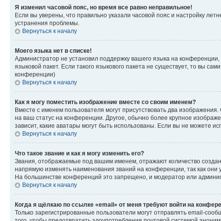
Я изменил часовой пояс, но время все равно неправильное!
Если вы уверены, что правильно указали часовой пояс и настройку лет
устранения проблемы.
Вернуться к началу
Моего языка нет в списке!
Администратор не установил поддержку вашего языка на конференции, 
языковой пакет. Если такого языкового пакета не существует, то вы с
конференции)
Вернуться к началу
Как я могу поместить изображение вместе со своим именем?
Вместе с именем пользователя могут присутствовать два изображения. О
на ваш статус на конференции. Другое, обычно более крупное изображен
зависит, какие аватары могут быть использованы. Если вы не можете 
Вернуться к началу
Что такое звание и как я могу изменить его?
Звания, отображаемые под вашим именем, отражают количество созда
напрямую изменять наименования званий на конференции, так как они 
На большинстве конференций это запрещено, и модератор или админис
Вернуться к началу
Когда я щёлкаю по ссылке «email» от меня требуют войти на конфер
Только зарегистрированные пользователи могут отправлять email-сооб
того, чтобы предотвратить злоупотребления почтовой системой анони