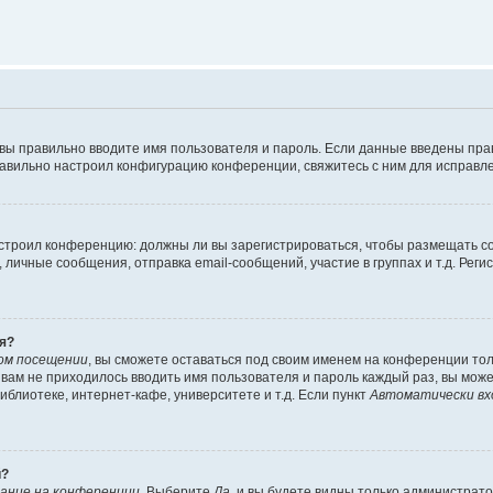
 вы правильно вводите имя пользователя и пароль. Если данные введены пра
равильно настроил конфигурацию конференции, свяжитесь с ним для исправле
 настроил конференцию: должны ли вы зарегистрироваться, чтобы размещать 
ичные сообщения, отправка email-сообщений, участие в группах и т.д. Регис
я?
ом посещении
, вы сможете оставаться под своим именем на конференции тол
ы вам не приходилось вводить имя пользователя и пароль каждый раз, вы мож
блиотеке, интернет-кафе, университете и т.д. Если пункт
Автоматически вх
й?
ание на конференции
. Выберите
Да
, и вы будете видны только администрат