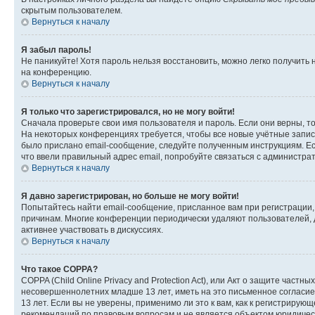
скрытым пользователем.
Вернуться к началу
Я забыл пароль!
Не паникуйте! Хотя пароль нельзя восстановить, можно легко получить
на конференцию.
Вернуться к началу
Я только что зарегистрировался, но не могу войти!
Сначала проверьте свои имя пользователя и пароль. Если они верны, т
На некоторых конференциях требуется, чтобы все новые учётные запис
было прислано email-сообщение, следуйте полученным инструкциям. Есл
что ввели правильный адрес email, попробуйте связаться с администра
Вернуться к началу
Я давно зарегистрирован, но больше не могу войти!
Попытайтесь найти email-сообщение, присланное вам при регистрации, 
причинам. Многие конференции периодически удаляют пользователей, 
активнее участвовать в дискуссиях.
Вернуться к началу
Что такое COPPA?
COPPA (Child Online Privacy and Protection Act), или Акт о защите час
несовершеннолетних младше 13 лет, иметь на это письменное согласи
13 лет. Если вы не уверены, применимо ли это к вам, как к регистриру
рекомендаций по правовым вопросам и не является объектом юридичес