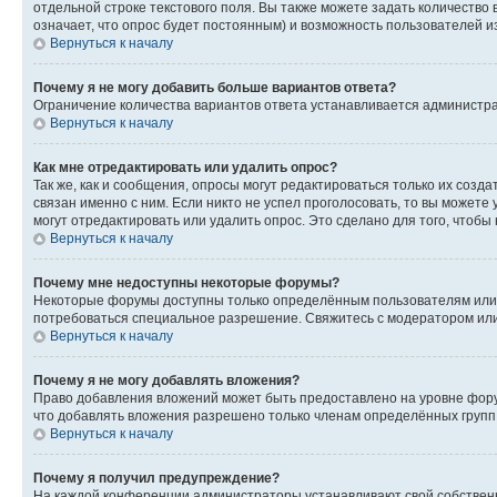
отдельной строке текстового поля. Вы также можете задать количество
означает, что опрос будет постоянным) и возможность пользователей и
Вернуться к началу
Почему я не могу добавить больше вариантов ответа?
Ограничение количества вариантов ответа устанавливается администр
Вернуться к началу
Как мне отредактировать или удалить опрос?
Так же, как и сообщения, опросы могут редактироваться только их соз
связан именно с ним. Если никто не успел проголосовать, то вы можете
могут отредактировать или удалить опрос. Это сделано для того, чтобы
Вернуться к началу
Почему мне недоступны некоторые форумы?
Некоторые форумы доступны только определённым пользователям или г
потребоваться специальное разрешение. Свяжитесь с модератором ил
Вернуться к началу
Почему я не могу добавлять вложения?
Право добавления вложений может быть предоставлено на уровне фору
что добавлять вложения разрешено только членам определённых групп.
Вернуться к началу
Почему я получил предупреждение?
На каждой конференции администраторы устанавливают свой собственн