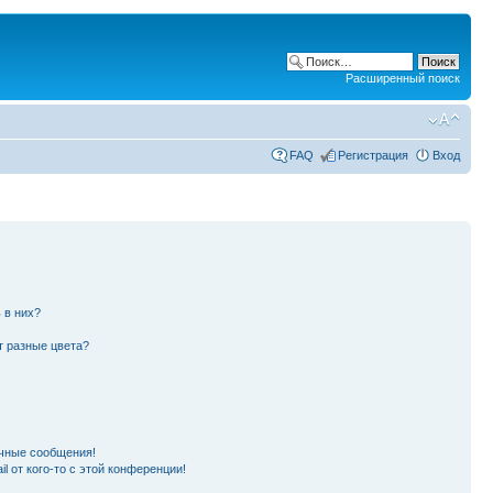
Расширенный поиск
FAQ
Регистрация
Вход
 в них?
т разные цвета?
чные сообщения!
l от кого-то с этой конференции!