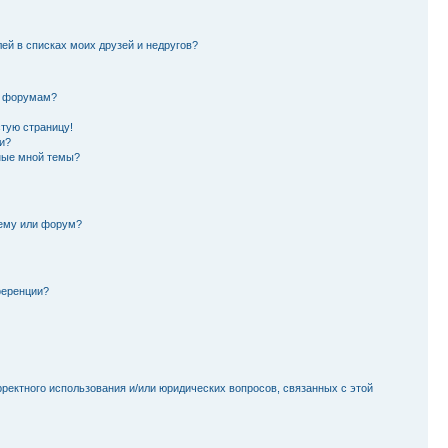
лей в списках моих друзей и недругов?
и форумам?
стую страницу!
и?
ные мной темы?
тему или форум?
ференции?
рректного использования и/или юридических вопросов, связанных с этой