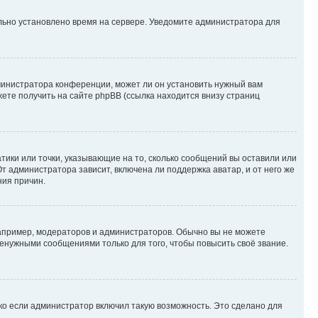
ильно установлено время на сервере. Уведомите администратора для
министратора конференции, может ли он установить нужный вам
жете получить на сайте phpBB (ссылка находится внизу страниц
атики или точки, указывающие на то, сколько сообщений вы оставили или
т администратора зависит, включена ли поддержка аватар, и от него же
ния причин.
пример, модераторов и администраторов. Обычно вы не можете
енужными сообщениями только для того, чтобы повысить своё звание.
ко если администратор включил такую возможность. Это сделано для