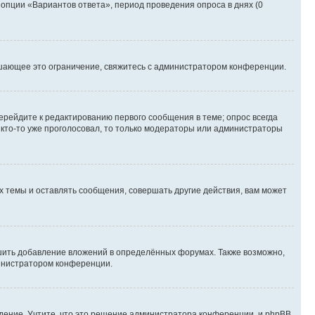
 опции «Вариантов ответа», период проведения опроса в днях (0
шающее это ограничение, свяжитесь с администратором конференции.
ерейдите к редактированию первого сообщения в теме; опрос всегда
и кто-то уже проголосовал, то только модераторы или администраторы
 темы и оставлять сообщения, совершать другие действия, вам может
шить добавление вложений в определённых форумах. Также возможно,
министратором конференции.
дение. Учтите, что это решение администратора конференции, и phpBB