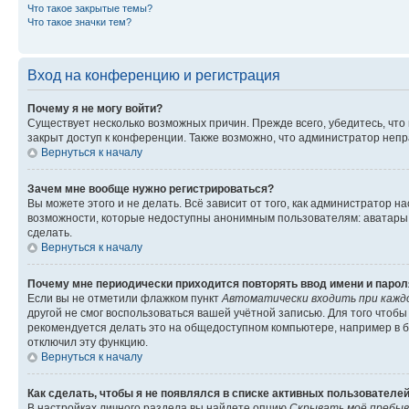
Что такое закрытые темы?
Что такое значки тем?
Вход на конференцию и регистрация
Почему я не могу войти?
Существует несколько возможных причин. Прежде всего, убедитесь, что
закрыт доступ к конференции. Также возможно, что администратор неп
Вернуться к началу
Зачем мне вообще нужно регистрироваться?
Вы можете этого и не делать. Всё зависит от того, как администратор
возможности, которые недоступны анонимным пользователям: аватары, л
сделать.
Вернуться к началу
Почему мне периодически приходится повторять ввод имени и парол
Если вы не отметили флажком пункт
Автоматически входить при кажд
другой не смог воспользоваться вашей учётной записью. Для того чтоб
рекомендуется делать это на общедоступном компьютере, например в би
отключил эту функцию.
Вернуться к началу
Как сделать, чтобы я не появлялся в списке активных пользователе
В настройках личного раздела вы найдете опцию
Скрывать моё пребыв