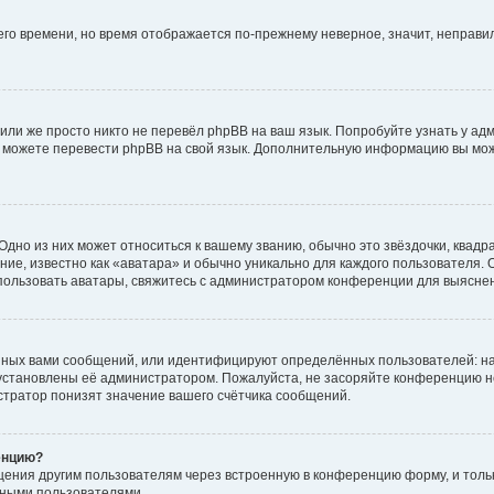
него времени, но время отображается по-прежнему неверное, значит, неправ
или же просто никто не перевёл phpBB на ваш язык. Попробуйте узнать у ад
ами можете перевести phpBB на свой язык. Дополнительную информацию вы мо
дно из них может относиться к вашему званию, обычно это звёздочки, квадр
ие, известно как «аватара» и обычно уникально для каждого пользователя. О
использовать аватары, свяжитесь с администратором конференции для выясне
нных вами сообщений, или идентифицируют определённых пользователей: на
установлены её администратором. Пожалуйста, не засоряйте конференцию н
тратор понизят значение вашего счётчика сообщений.
енцию?
щения другим пользователям через встроенную в конференцию форму, и толь
мными пользователями.