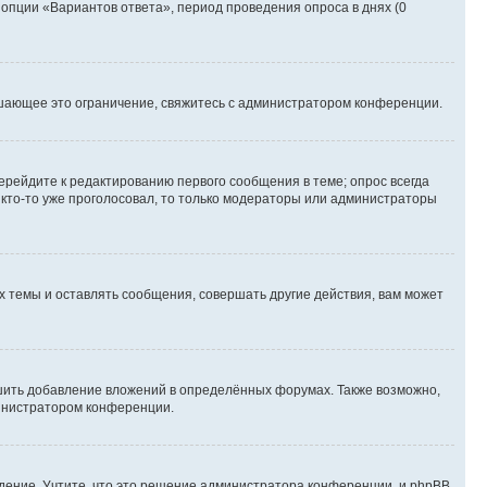
 опции «Вариантов ответа», период проведения опроса в днях (0
шающее это ограничение, свяжитесь с администратором конференции.
ерейдите к редактированию первого сообщения в теме; опрос всегда
и кто-то уже проголосовал, то только модераторы или администраторы
 темы и оставлять сообщения, совершать другие действия, вам может
шить добавление вложений в определённых форумах. Также возможно,
министратором конференции.
дение. Учтите, что это решение администратора конференции, и phpBB