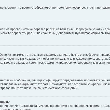
него времени, но время отображается по-прежнему неверное, значит, неправ
или же просто никто не перевёл phpBB на ваш язык. Попробуйте узнать у ад
ами можете перевести phpBB на свой язык. Дополнительную информацию вы мо
дно из них может относиться к вашему званию, обычно это звёздочки, квадр
ие, известно как «аватара» и обычно уникально для каждого пользователя. О
использовать аватары, свяжитесь с администратором конференции для выясне
нных вами сообщений, или идентифицируют определённых пользователей: на
установлены её администратором. Пожалуйста, не засоряйте конференцию н
тратор понизят значение вашего счётчика сообщений.
енцию?
щения другим пользователям через встроенную в конференцию форму, и толь
мными пользователями.