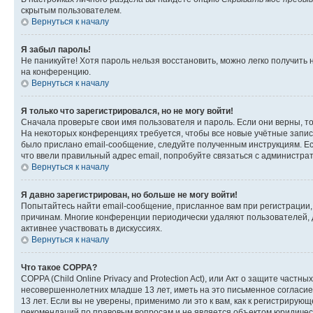
скрытым пользователем.
Вернуться к началу
Я забыл пароль!
Не паникуйте! Хотя пароль нельзя восстановить, можно легко получить
на конференцию.
Вернуться к началу
Я только что зарегистрировался, но не могу войти!
Сначала проверьте свои имя пользователя и пароль. Если они верны, т
На некоторых конференциях требуется, чтобы все новые учётные запис
было прислано email-сообщение, следуйте полученным инструкциям. Есл
что ввели правильный адрес email, попробуйте связаться с администра
Вернуться к началу
Я давно зарегистрирован, но больше не могу войти!
Попытайтесь найти email-сообщение, присланное вам при регистрации, 
причинам. Многие конференции периодически удаляют пользователей, 
активнее участвовать в дискуссиях.
Вернуться к началу
Что такое COPPA?
COPPA (Child Online Privacy and Protection Act), или Акт о защите час
несовершеннолетних младше 13 лет, иметь на это письменное согласи
13 лет. Если вы не уверены, применимо ли это к вам, как к регистриру
рекомендаций по правовым вопросам и не является объектом юридичес