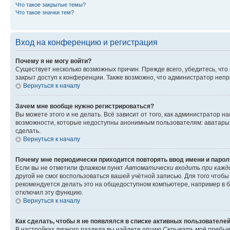
Что такое закрытые темы?
Что такое значки тем?
Вход на конференцию и регистрация
Почему я не могу войти?
Существует несколько возможных причин. Прежде всего, убедитесь, что
закрыт доступ к конференции. Также возможно, что администратор неп
Вернуться к началу
Зачем мне вообще нужно регистрироваться?
Вы можете этого и не делать. Всё зависит от того, как администратор
возможности, которые недоступны анонимным пользователям: аватары, л
сделать.
Вернуться к началу
Почему мне периодически приходится повторять ввод имени и парол
Если вы не отметили флажком пункт
Автоматически входить при кажд
другой не смог воспользоваться вашей учётной записью. Для того чтоб
рекомендуется делать это на общедоступном компьютере, например в би
отключил эту функцию.
Вернуться к началу
Как сделать, чтобы я не появлялся в списке активных пользователе
В настройках личного раздела вы найдете опцию
Скрывать моё пребыв