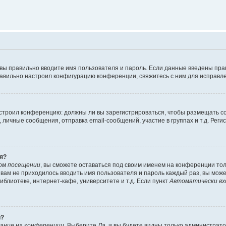
 вы правильно вводите имя пользователя и пароль. Если данные введены пра
равильно настроил конфигурацию конференции, свяжитесь с ним для исправле
 настроил конференцию: должны ли вы зарегистрироваться, чтобы размещать 
ичные сообщения, отправка email-сообщений, участие в группах и т.д. Регис
я?
ом посещении
, вы сможете оставаться под своим именем на конференции тол
ы вам не приходилось вводить имя пользователя и пароль каждый раз, вы мож
блиотеке, интернет-кафе, университете и т.д. Если пункт
Автоматически вх
й?
ание на конференции
. Выберите
Да
, и вы будете видны только администрат