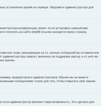
ильно установлено время на сервере. Уведомите администратора для
министратора конференции, может ли он установить нужный вам
жете получить на сайте phpBB (ссылка находится внизу страниц
атики или точки, указывающие на то, сколько сообщений вы оставили или
т администратора зависит, включена ли поддержка аватар, и от него же
ния причин.
пример, модераторов и администраторов. Обычно вы не можете
енужными сообщениями только для того, чтобы повысить своё звание.
ко если администратор включил такую возможность. Это сделано для