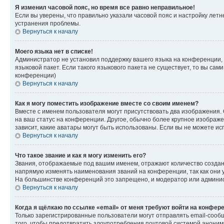
Я изменил часовой пояс, но время все равно неправильное!
Если вы уверены, что правильно указали часовой пояс и настройку лет
устранения проблемы.
Вернуться к началу
Моего языка нет в списке!
Администратор не установил поддержку вашего языка на конференции, 
языковой пакет. Если такого языкового пакета не существует, то вы с
конференции)
Вернуться к началу
Как я могу поместить изображение вместе со своим именем?
Вместе с именем пользователя могут присутствовать два изображения. О
на ваш статус на конференции. Другое, обычно более крупное изображен
зависит, какие аватары могут быть использованы. Если вы не можете 
Вернуться к началу
Что такое звание и как я могу изменить его?
Звания, отображаемые под вашим именем, отражают количество созда
напрямую изменять наименования званий на конференции, так как они 
На большинстве конференций это запрещено, и модератор или админис
Вернуться к началу
Когда я щёлкаю по ссылке «email» от меня требуют войти на конфер
Только зарегистрированные пользователи могут отправлять email-сооб
того, чтобы предотвратить злоупотребления почтовой системой анони