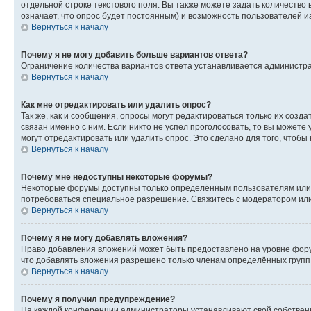
отдельной строке текстового поля. Вы также можете задать количество
означает, что опрос будет постоянным) и возможность пользователей и
Вернуться к началу
Почему я не могу добавить больше вариантов ответа?
Ограничение количества вариантов ответа устанавливается администр
Вернуться к началу
Как мне отредактировать или удалить опрос?
Так же, как и сообщения, опросы могут редактироваться только их соз
связан именно с ним. Если никто не успел проголосовать, то вы можете
могут отредактировать или удалить опрос. Это сделано для того, чтобы
Вернуться к началу
Почему мне недоступны некоторые форумы?
Некоторые форумы доступны только определённым пользователям или г
потребоваться специальное разрешение. Свяжитесь с модератором ил
Вернуться к началу
Почему я не могу добавлять вложения?
Право добавления вложений может быть предоставлено на уровне фору
что добавлять вложения разрешено только членам определённых групп.
Вернуться к началу
Почему я получил предупреждение?
На каждой конференции администраторы устанавливают свой собственн