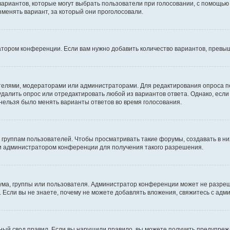
 вариантов, которые могут выбрать пользователи при голосовании, с помощью
зменять вариант, за который они проголосовали.
атором конференции. Если вам нужно добавить количество вариантов, превы
дателями, модераторами или администраторами. Для редактирования опроса п
 удалить опрос или отредактировать любой из вариантов ответа. Однако, есл
 нельзя было менять варианты ответов во время голосования.
руппам пользователей. Чтобы просматривать такие форумы, создавать в них
и администратором конференции для получения такого разрешения.
ма, группы или пользователя. Администратор конференции может не разре
 Если вы не знаете, почему не можете добавлять вложения, свяжитесь с ад
ый свод правил. Если вы нарушили правило, вы можете получить предупреж