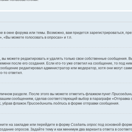
е в окне форума или темы. Возможно, вам придется зарегистрироваться, пр
 «Вы можете голосовать в опросах» и т.п.
вы можете редактировать и удалять только свои собственные сообщения. В
емени после его создания. Если кто-то уже ответил на сообщение, то под ни
и сообщение редактировал администратор или модератор, хотя они могут сами
о-то ответил.
 личном разделе. После этого вы можете отметить флажком пункт
Присоедини
 вашим сообщениям, сделав соответствующий выбор в параграфе «Отправка 
х, убрав флажок
Присоединить подпись
в форме отправки сообщения.
ните на закладке или перейдите в форму
Создать опрос
под основной формо
создание опросов. Задайте тему и как минимум два варианта ответа в соотве