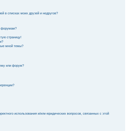
лей в списках моих друзей и недругов?
и форумам?
стую страницу!
и?
ные мной темы?
тему или форум?
ференции?
рректного использования и/или юридических вопросов, связанных с этой