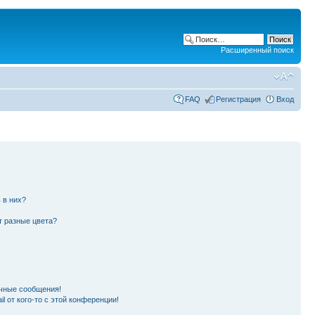
Расширенный поиск
FAQ
Регистрация
Вход
 в них?
т разные цвета?
чные сообщения!
l от кого-то с этой конференции!