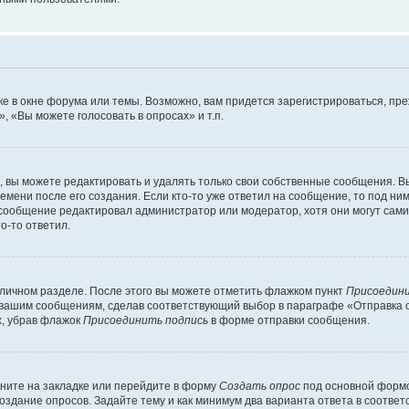
е в окне форума или темы. Возможно, вам придется зарегистрироваться, пр
 «Вы можете голосовать в опросах» и т.п.
вы можете редактировать и удалять только свои собственные сообщения. В
емени после его создания. Если кто-то уже ответил на сообщение, то под ни
и сообщение редактировал администратор или модератор, хотя они могут сами
о-то ответил.
 личном разделе. После этого вы можете отметить флажком пункт
Присоедини
 вашим сообщениям, сделав соответствующий выбор в параграфе «Отправка 
х, убрав флажок
Присоединить подпись
в форме отправки сообщения.
ните на закладке или перейдите в форму
Создать опрос
под основной формо
создание опросов. Задайте тему и как минимум два варианта ответа в соотве