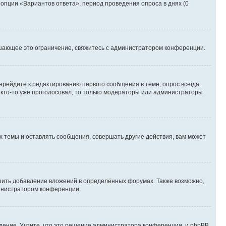
 опции «Вариантов ответа», период проведения опроса в днях (0
шающее это ограничение, свяжитесь с администратором конференции.
ерейдите к редактированию первого сообщения в теме; опрос всегда
и кто-то уже проголосовал, то только модераторы или администраторы
 темы и оставлять сообщения, совершать другие действия, вам может
шить добавление вложений в определённых форумах. Также возможно,
министратором конференции.
дение. Учтите, что это решение администратора конференции, и phpBB