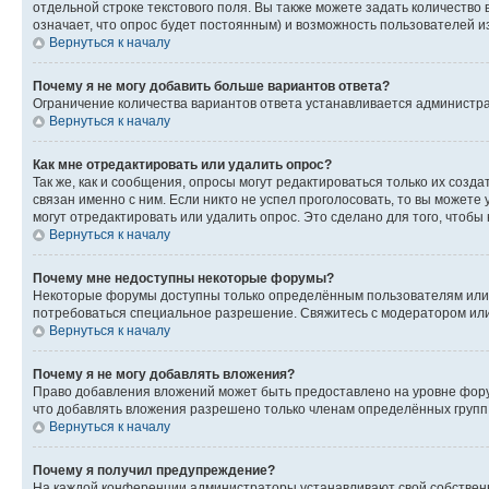
отдельной строке текстового поля. Вы также можете задать количество
означает, что опрос будет постоянным) и возможность пользователей и
Вернуться к началу
Почему я не могу добавить больше вариантов ответа?
Ограничение количества вариантов ответа устанавливается администр
Вернуться к началу
Как мне отредактировать или удалить опрос?
Так же, как и сообщения, опросы могут редактироваться только их соз
связан именно с ним. Если никто не успел проголосовать, то вы можете
могут отредактировать или удалить опрос. Это сделано для того, чтобы
Вернуться к началу
Почему мне недоступны некоторые форумы?
Некоторые форумы доступны только определённым пользователям или г
потребоваться специальное разрешение. Свяжитесь с модератором ил
Вернуться к началу
Почему я не могу добавлять вложения?
Право добавления вложений может быть предоставлено на уровне фору
что добавлять вложения разрешено только членам определённых групп.
Вернуться к началу
Почему я получил предупреждение?
На каждой конференции администраторы устанавливают свой собственн