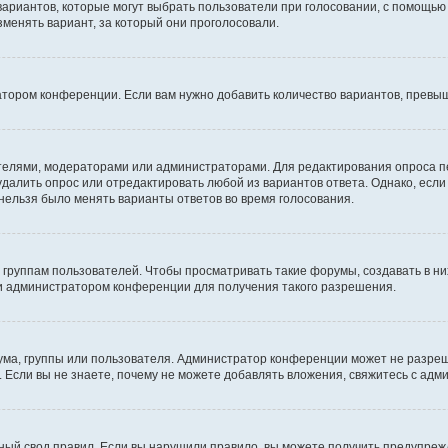
 вариантов, которые могут выбрать пользователи при голосовании, с помощью
зменять вариант, за который они проголосовали.
атором конференции. Если вам нужно добавить количество вариантов, превы
дателями, модераторами или администраторами. Для редактирования опроса п
 удалить опрос или отредактировать любой из вариантов ответа. Однако, есл
 нельзя было менять варианты ответов во время голосования.
руппам пользователей. Чтобы просматривать такие форумы, создавать в них
и администратором конференции для получения такого разрешения.
ма, группы или пользователя. Администратор конференции может не разре
 Если вы не знаете, почему не можете добавлять вложения, свяжитесь с ад
ый свод правил. Если вы нарушили правило, вы можете получить предупреж