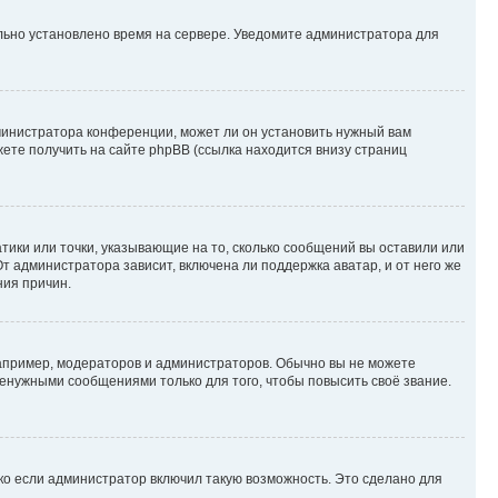
ильно установлено время на сервере. Уведомите администратора для
министратора конференции, может ли он установить нужный вам
жете получить на сайте phpBB (ссылка находится внизу страниц
атики или точки, указывающие на то, сколько сообщений вы оставили или
т администратора зависит, включена ли поддержка аватар, и от него же
ния причин.
пример, модераторов и администраторов. Обычно вы не можете
енужными сообщениями только для того, чтобы повысить своё звание.
ко если администратор включил такую возможность. Это сделано для