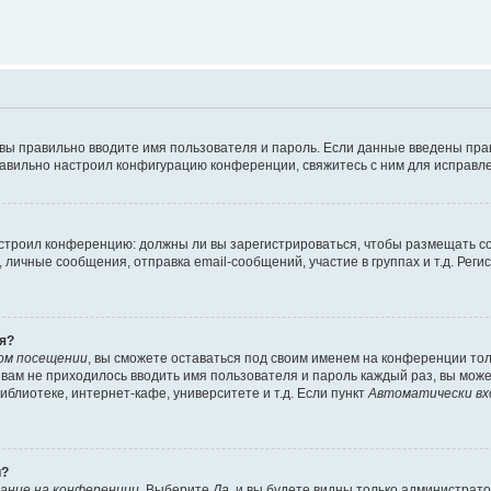
 вы правильно вводите имя пользователя и пароль. Если данные введены пра
равильно настроил конфигурацию конференции, свяжитесь с ним для исправле
 настроил конференцию: должны ли вы зарегистрироваться, чтобы размещать 
ичные сообщения, отправка email-сообщений, участие в группах и т.д. Регис
я?
ом посещении
, вы сможете оставаться под своим именем на конференции тол
ы вам не приходилось вводить имя пользователя и пароль каждый раз, вы мож
блиотеке, интернет-кафе, университете и т.д. Если пункт
Автоматически вх
й?
ание на конференции
. Выберите
Да
, и вы будете видны только администрат