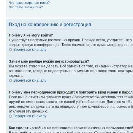
Что такое закрытые темы?
Что такое значки тем?
Вход на конференцию и регистрация
Почему я не могу войти?
Существует несколько возможных причин. Прежде всего, убедитесь, что
закрыт доступ к конференции. Также возможно, что администратор неп
Вернуться к началу
Зачем мне вообще нужно регистрироваться?
Вы можете этого и не делать. Всё зависит от того, как администратор
возможности, которые недоступны анонимным пользователям: аватары, л
сделать.
Вернуться к началу
Почему мне периодически приходится повторять ввод имени и парол
Если вы не отметили флажком пункт
Автоматически входить при кажд
другой не смог воспользоваться вашей учётной записью. Для того чтоб
рекомендуется делать это на общедоступном компьютере, например в би
отключил эту функцию.
Вернуться к началу
Как сделать, чтобы я не появлялся в списке активных пользователе
В настройках личного раздела вы найдете опцию
Скрывать моё пребыв