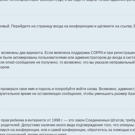
 новый. Перейдите на страницу входа на конференцию и щёлкните на ссылку
З
о возможны два варианта. Если включена поддержка COPPA и при регистрации 
и были активированы пользователями или администратором до входа в систе
и email-сообщение не получено, то возможно, что вы указали неправильный 
тором.
проверьте свои имя и пароль и попробуйте войти снова. Возможно, админист
длительное время не оставляющих сообщения, чтобы уменьшить размер базы
тных прав ребенка в интернете от 1998 г. — это закон Соединенных Штатов, т
е родителей. Допустимо наличие иного вида подтверждения того, что опек
ющемуся на конференции, или к самой конференции, обратитесь за помощью к 
ких отношений, кроме указанных ниже.