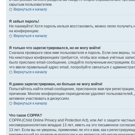
скрытым пользователем.
Вернуться к началу
Я забыл пароль!
Не паникуйте! Хотя пароль нельзя восстановить, можно легко получить
на конференцию.
Вернуться к началу
Я только что зарегистрировался, но не могу войти!
Сначала проверьте свои имя пользователя и пароль. Если они верны, т
На некоторых конференциях требуется, чтобы все новые учётные запис
было прислано email-сообщение, следуйте полученным инструкциям. Есл
что ввели правильный адрес email, попробуйте связаться с администра
Вернуться к началу
Я давно зарегистрирован, но больше не могу войти!
Попытайтесь найти email-сообщение, присланное вам при регистрации, 
причинам. Многие конференции периодически удаляют пользователей, 
активнее участвовать в дискуссиях.
Вернуться к началу
Что такое COPPA?
COPPA (Child Online Privacy and Protection Act), или Акт о защите час
несовершеннолетних младше 13 лет, иметь на это письменное согласи
13 лет. Если вы не уверены, применимо ли это к вам, как к регистриру
рекомендаций по правовым вопросам и не является объектом юридичес