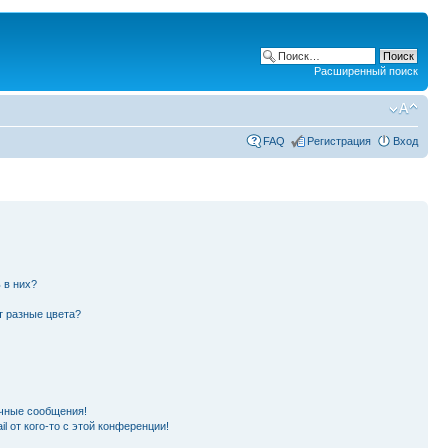
Расширенный поиск
FAQ
Регистрация
Вход
 в них?
т разные цвета?
чные сообщения!
l от кого-то с этой конференции!