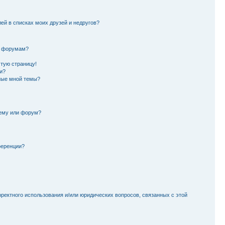
лей в списках моих друзей и недругов?
и форумам?
стую страницу!
и?
ные мной темы?
тему или форум?
ференции?
рректного использования и/или юридических вопросов, связанных с этой