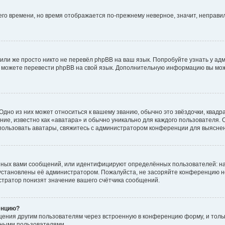
него времени, но время отображается по-прежнему неверное, значит, неправ
или же просто никто не перевёл phpBB на ваш язык. Попробуйте узнать у ад
ами можете перевести phpBB на свой язык. Дополнительную информацию вы мо
дно из них может относиться к вашему званию, обычно это звёздочки, квадр
ие, известно как «аватара» и обычно уникально для каждого пользователя. О
использовать аватары, свяжитесь с администратором конференции для выясне
нных вами сообщений, или идентифицируют определённых пользователей: на
установлены её администратором. Пожалуйста, не засоряйте конференцию н
тратор понизят значение вашего счётчика сообщений.
енцию?
щения другим пользователям через встроенную в конференцию форму, и толь
мными пользователями.