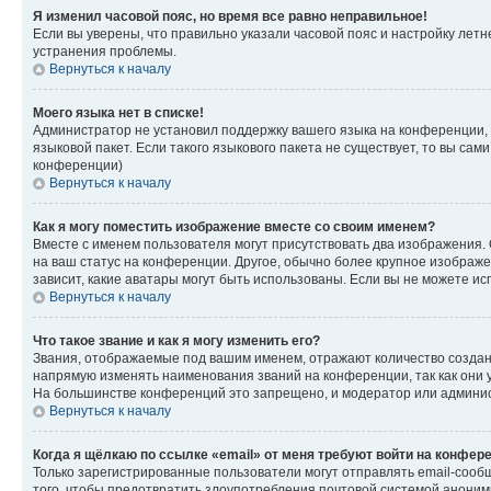
Я изменил часовой пояс, но время все равно неправильное!
Если вы уверены, что правильно указали часовой пояс и настройку лет
устранения проблемы.
Вернуться к началу
Моего языка нет в списке!
Администратор не установил поддержку вашего языка на конференции, 
языковой пакет. Если такого языкового пакета не существует, то вы с
конференции)
Вернуться к началу
Как я могу поместить изображение вместе со своим именем?
Вместе с именем пользователя могут присутствовать два изображения. О
на ваш статус на конференции. Другое, обычно более крупное изображен
зависит, какие аватары могут быть использованы. Если вы не можете 
Вернуться к началу
Что такое звание и как я могу изменить его?
Звания, отображаемые под вашим именем, отражают количество созда
напрямую изменять наименования званий на конференции, так как они 
На большинстве конференций это запрещено, и модератор или админис
Вернуться к началу
Когда я щёлкаю по ссылке «email» от меня требуют войти на конфер
Только зарегистрированные пользователи могут отправлять email-сооб
того, чтобы предотвратить злоупотребления почтовой системой анони