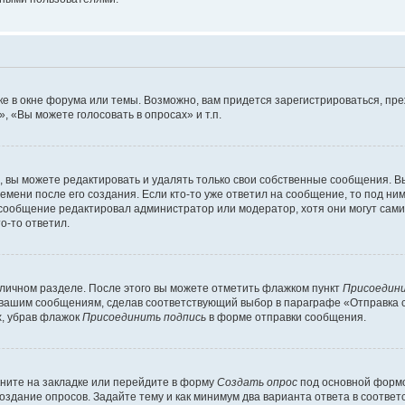
е в окне форума или темы. Возможно, вам придется зарегистрироваться, пр
 «Вы можете голосовать в опросах» и т.п.
вы можете редактировать и удалять только свои собственные сообщения. В
емени после его создания. Если кто-то уже ответил на сообщение, то под ни
и сообщение редактировал администратор или модератор, хотя они могут сами
о-то ответил.
 личном разделе. После этого вы можете отметить флажком пункт
Присоедини
 вашим сообщениям, сделав соответствующий выбор в параграфе «Отправка 
х, убрав флажок
Присоединить подпись
в форме отправки сообщения.
ните на закладке или перейдите в форму
Создать опрос
под основной формо
создание опросов. Задайте тему и как минимум два варианта ответа в соотве