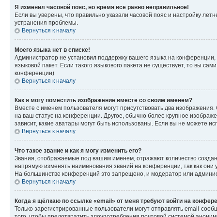
Я изменил часовой пояс, но время все равно неправильное!
Если вы уверены, что правильно указали часовой пояс и настройку лет
устранения проблемы.
Вернуться к началу
Моего языка нет в списке!
Администратор не установил поддержку вашего языка на конференции, 
языковой пакет. Если такого языкового пакета не существует, то вы с
конференции)
Вернуться к началу
Как я могу поместить изображение вместе со своим именем?
Вместе с именем пользователя могут присутствовать два изображения. О
на ваш статус на конференции. Другое, обычно более крупное изображен
зависит, какие аватары могут быть использованы. Если вы не можете 
Вернуться к началу
Что такое звание и как я могу изменить его?
Звания, отображаемые под вашим именем, отражают количество созда
напрямую изменять наименования званий на конференции, так как они 
На большинстве конференций это запрещено, и модератор или админис
Вернуться к началу
Когда я щёлкаю по ссылке «email» от меня требуют войти на конфер
Только зарегистрированные пользователи могут отправлять email-сооб
того, чтобы предотвратить злоупотребления почтовой системой анони