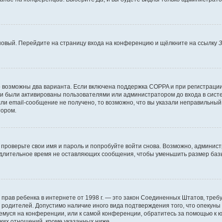
 новый. Перейдите на страницу входа на конференцию и щёлкните на ссылку
З
о возможны два варианта. Если включена поддержка COPPA и при регистрации 
и были активированы пользователями или администратором до входа в систе
и email-сообщение не получено, то возможно, что вы указали неправильный 
тором.
проверьте свои имя и пароль и попробуйте войти снова. Возможно, админист
длительное время не оставляющих сообщения, чтобы уменьшить размер базы
тных прав ребенка в интернете от 1998 г. — это закон Соединенных Штатов, т
е родителей. Допустимо наличие иного вида подтверждения того, что опек
ющемуся на конференции, или к самой конференции, обратитесь за помощью к 
ких отношений, кроме указанных ниже.