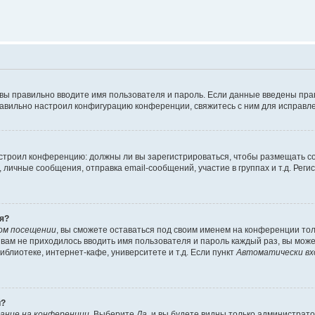
 вы правильно вводите имя пользователя и пароль. Если данные введены пра
равильно настроил конфигурацию конференции, свяжитесь с ним для исправле
 настроил конференцию: должны ли вы зарегистрироваться, чтобы размещать 
ичные сообщения, отправка email-сообщений, участие в группах и т.д. Регис
я?
ом посещении
, вы сможете оставаться под своим именем на конференции тол
ы вам не приходилось вводить имя пользователя и пароль каждый раз, вы мож
блиотеке, интернет-кафе, университете и т.д. Если пункт
Автоматически вх
й?
ание на конференции
. Выберите
Да
, и вы будете видны только администрат