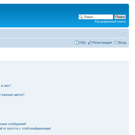
Расширенный поиск
FAQ
Регистрация
Вход
 в них?
т разные цвета?
чные сообщения!
l от кого-то с этой конференции!