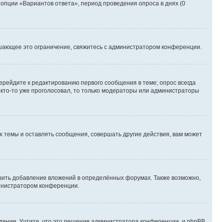
 опции «Вариантов ответа», период проведения опроса в днях (0
шающее это ограничение, свяжитесь с администратором конференции.
ерейдите к редактированию первого сообщения в теме; опрос всегда
и кто-то уже проголосовал, то только модераторы или администраторы
 темы и оставлять сообщения, совершать другие действия, вам может
шить добавление вложений в определённых форумах. Также возможно,
министратором конференции.
дение. Учтите, что это решение администратора конференции, и phpBB