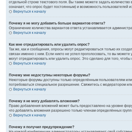
отдельной строке текстового поля. Вы также можете задать количество
означает, что опрос будет постоянным) и возможность пользователей и
Вернуться к началу
Почему я не могу добавить больше вариантов ответа?
Ограничение количества вариантов ответа устанавливается администр
Вернуться к началу
Как мне отредактировать или удалить опрос?
Так же, как и сообщения, опросы могут редактироваться только их соз
связан именно с ним. Если никто не успел проголосовать, то вы можете
могут отредактировать или удалить опрос. Это сделано для того, чтобы
Вернуться к началу
Почему мне недоступны некоторые форумы?
Некоторые форумы доступны только определённым пользователям или г
потребоваться специальное разрешение. Свяжитесь с модератором ил
Вернуться к началу
Почему я не могу добавлять вложения?
Право добавления вложений может быть предоставлено на уровне фору
что добавлять вложения разрешено только членам определённых групп.
Вернуться к началу
Почему я получил предупреждение?
На каждой конференции администраторы устанавливают свой собственн