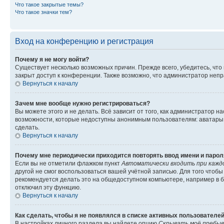
Что такое закрытые темы?
Что такое значки тем?
Вход на конференцию и регистрация
Почему я не могу войти?
Существует несколько возможных причин. Прежде всего, убедитесь, что
закрыт доступ к конференции. Также возможно, что администратор неп
Вернуться к началу
Зачем мне вообще нужно регистрироваться?
Вы можете этого и не делать. Всё зависит от того, как администратор
возможности, которые недоступны анонимным пользователям: аватары, л
сделать.
Вернуться к началу
Почему мне периодически приходится повторять ввод имени и парол
Если вы не отметили флажком пункт
Автоматически входить при кажд
другой не смог воспользоваться вашей учётной записью. Для того чтоб
рекомендуется делать это на общедоступном компьютере, например в би
отключил эту функцию.
Вернуться к началу
Как сделать, чтобы я не появлялся в списке активных пользователе
В настройках личного раздела вы найдете опцию
Скрывать моё пребыв