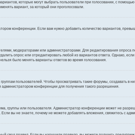
 вариантов, которые могут выбрать пользователи при голосовании, с помощью
зменять вариант, за который они проголосовали.
атором конференции. Если вам нужно добавить количество вариантов, превы
дателями, модераторами или администраторами. Для редактирования опроса п
 удалить опрос или отредактировать любой из вариантов ответа. Однако, есл
 нельзя было менять варианты ответов во время голосования.
руппам пользователей. Чтобы просматривать такие форумы, создавать в них
и администратором конференции для получения такого разрешения.
ма, группы или пользователя. Администратор конференции может не разре
 Если вы не знаете, почему не можете добавлять вложения, свяжитесь с ад
ый свод правил. Если вы нарушили правило, вы можете получить предупреж