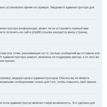
ильно установлено время на сервере. Уведомите администратора для
министратора конференции, может ли он установить нужный вам
жете получить на сайте phpBB (ссылка находится внизу страниц
атики или точки, указывающие на то, сколько сообщений вы оставили или
т администратора зависит, включена ли поддержка аватар, и от него же
ния причин.
пример, модераторов и администраторов. Обычно вы не можете
енужными сообщениями только для того, чтобы повысить своё звание.
ко если администратор включил такую возможность. Это сделано для