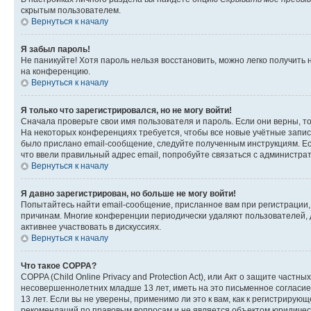
скрытым пользователем.
Вернуться к началу
Я забыл пароль!
Не паникуйте! Хотя пароль нельзя восстановить, можно легко получить
на конференцию.
Вернуться к началу
Я только что зарегистрировался, но не могу войти!
Сначала проверьте свои имя пользователя и пароль. Если они верны, т
На некоторых конференциях требуется, чтобы все новые учётные запис
было прислано email-сообщение, следуйте полученным инструкциям. Есл
что ввели правильный адрес email, попробуйте связаться с администра
Вернуться к началу
Я давно зарегистрирован, но больше не могу войти!
Попытайтесь найти email-сообщение, присланное вам при регистрации, 
причинам. Многие конференции периодически удаляют пользователей, 
активнее участвовать в дискуссиях.
Вернуться к началу
Что такое COPPA?
COPPA (Child Online Privacy and Protection Act), или Акт о защите час
несовершеннолетних младше 13 лет, иметь на это письменное согласи
13 лет. Если вы не уверены, применимо ли это к вам, как к регистриру
рекомендаций по правовым вопросам и не является объектом юридичес