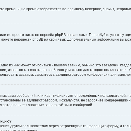
него времени, но время отображается по-прежнему неверное, значит, неправ
или же просто никто не перевёл phpBB на ваш язык. Попробуйте узнать у ад
ами можете перевести phpBB на свой язык. Дополнительную информацию вы мо
дно из них может относиться к вашему званию, обычно это звёздочки, квадр
ие, известно как «аватара» и обычно уникально для каждого пользователя. О
использовать аватары, свяжитесь с администратором конференции для выясне
нных вами сообщений, или идентифицируют определённых пользователей: на
установлены её администратором. Пожалуйста, не засоряйте конференцию н
тратор понизят значение вашего счётчика сообщений.
енцию?
щения другим пользователям через встроенную в конференцию форму, и толь
мными пользователями.