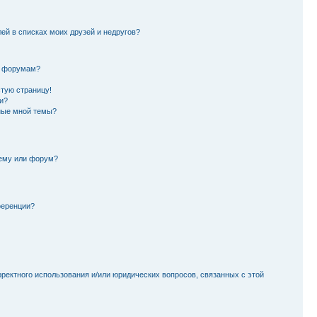
лей в списках моих друзей и недругов?
и форумам?
стую страницу!
и?
ные мной темы?
тему или форум?
ференции?
рректного использования и/или юридических вопросов, связанных с этой