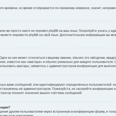
него времени, но время отображается по-прежнему неверное, значит, неправ
или же просто никто не перевёл phpBB на ваш язык. Попробуйте узнать у ад
ами можете перевести phpBB на свой язык. Дополнительную информацию вы мо
дно из них может относиться к вашему званию, обычно это звёздочки, квадр
ие, известно как «аватара» и обычно уникально для каждого пользователя. О
использовать аватары, свяжитесь с администратором конференции для выясне
нных вами сообщений, или идентифицируют определённых пользователей: на
установлены её администратором. Пожалуйста, не засоряйте конференцию н
тратор понизят значение вашего счётчика сообщений.
енцию?
щения другим пользователям через встроенную в конференцию форму, и толь
мными пользователями.