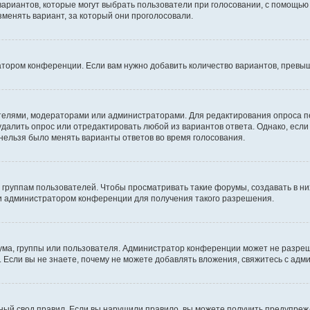
 вариантов, которые могут выбрать пользователи при голосовании, с помощью
зменять вариант, за который они проголосовали.
атором конференции. Если вам нужно добавить количество вариантов, превы
дателями, модераторами или администраторами. Для редактирования опроса п
 удалить опрос или отредактировать любой из вариантов ответа. Однако, есл
 нельзя было менять варианты ответов во время голосования.
руппам пользователей. Чтобы просматривать такие форумы, создавать в них
и администратором конференции для получения такого разрешения.
ма, группы или пользователя. Администратор конференции может не разре
 Если вы не знаете, почему не можете добавлять вложения, свяжитесь с ад
ый свод правил. Если вы нарушили правило, вы можете получить предупреж