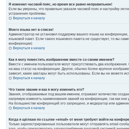
Я изменил часовой пояс, но время все равно неправильное!
Если вы уверены, что правильно указали часовой пояс и настройку лет
устранения проблемы.
Вернуться к началу
Моего языка нет в списке!
Администратор не установил поддержку вашего языка на конференции, 
языковой пакет. Если такого языкового пакета не существует, то вы с
конференции)
Вернуться к началу
Как я могу поместить изображение вместе со своим именем?
Вместе с именем пользователя могут присутствовать два изображения. О
на ваш статус на конференции. Другое, обычно более крупное изображен
зависит, какие аватары могут быть использованы. Если вы не можете 
Вернуться к началу
Что такое звание и как я могу изменить его?
Звания, отображаемые под вашим именем, отражают количество созда
напрямую изменять наименования званий на конференции, так как они 
На большинстве конференций это запрещено, и модератор или админис
Вернуться к началу
Когда я щёлкаю по ссылке «email» от меня требуют войти на конфер
Только зарегистрированные пользователи могут отправлять email-сооб
того, чтобы предотвратить злоупотребления почтовой системой анони