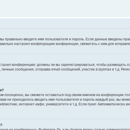
 вы правильно вводите имя пользователя и пароль. Если данные введены пра
равильно настроил конфигурацию конференции, свяжитесь с ним для исправле
 настроил конференцию: должны ли вы зарегистрироваться, чтобы размещать 
ичные сообщения, отправка email-сообщений, участие в группах и т.д. Регис
я?
ом посещении
, вы сможете оставаться под своим именем на конференции тол
ы вам не приходилось вводить имя пользователя и пароль каждый раз, вы мож
блиотеке, интернет-кафе, университете и т.д. Если пункт
Автоматически вх
й?
ание на конференции
. Выберите
Да
, и вы будете видны только администрат