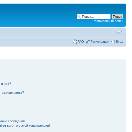
Расширенный поиск
FAQ
Регистрация
Вход
 в них?
т разные цвета?
чные сообщения!
l от кого-то с этой конференции!