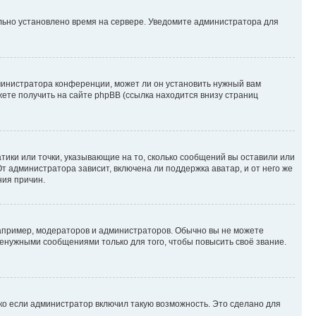
ильно установлено время на сервере. Уведомите администратора для
министратора конференции, может ли он установить нужный вам
жете получить на сайте phpBB (ссылка находится внизу страниц
атики или точки, указывающие на то, сколько сообщений вы оставили или
т администратора зависит, включена ли поддержка аватар, и от него же
ния причин.
пример, модераторов и администраторов. Обычно вы не можете
енужными сообщениями только для того, чтобы повысить своё звание.
ко если администратор включил такую возможность. Это сделано для