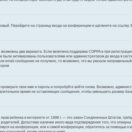
 новый. Перейдите на страницу входа на конференцию и щёлкните на ссылку
З
о возможны два варианта. Если включена поддержка COPPA и при регистрации 
и были активированы пользователями или администратором до входа в систе
и email-сообщение не получено, то возможно, что вы указали неправильный 
тором.
проверьте свои имя и пароль и попробуйте войти снова. Возможно, админист
длительное время не оставляющих сообщения, чтобы уменьшить размер базы
тных прав ребенка в интернете от 1998 г. — это закон Соединенных Штатов, т
е родителей. Допустимо наличие иного вида подтверждения того, что опек
ющемуся на конференции, или к самой конференции, обратитесь за помощью к 
ких отношений, кроме указанных ниже.