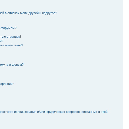
лей в списках моих друзей и недругов?
и форумам?
стую страницу!
и?
ные мной темы?
тему или форум?
ференции?
рректного использования и/или юридических вопросов, связанных с этой