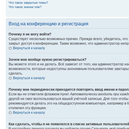
Что такое закрытые темы?
Что такое значки тем?
Вход на конференцию и регистрация
Почему я не могу войти?
Существует несколько возможных причин. Прежде всего, убедитесь, что
закрыт доступ к конференции. Также возможно, что администратор неп
Вернуться к началу
Зачем мне вообще нужно регистрироваться?
Вы можете этого и не делать. Всё зависит от того, как администратор
возможности, которые недоступны анонимным пользователям: аватары, л
сделать.
Вернуться к началу
Почему мне периодически приходится повторять ввод имени и парол
Если вы не отметили флажком пункт
Автоматически входить при кажд
другой не смог воспользоваться вашей учётной записью. Для того чтоб
рекомендуется делать это на общедоступном компьютере, например в би
отключил эту функцию.
Вернуться к началу
Как сделать, чтобы я не появлялся в списке активных пользователе
В настройках личного раздела вы найдете опцию
Скрывать моё пребыв