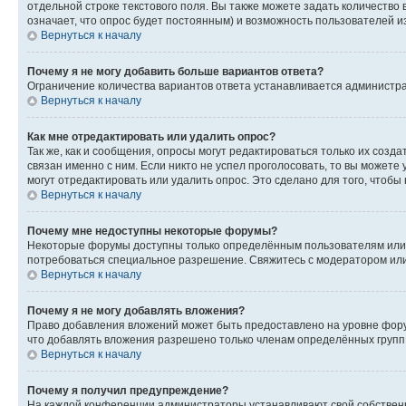
отдельной строке текстового поля. Вы также можете задать количество
означает, что опрос будет постоянным) и возможность пользователей и
Вернуться к началу
Почему я не могу добавить больше вариантов ответа?
Ограничение количества вариантов ответа устанавливается администр
Вернуться к началу
Как мне отредактировать или удалить опрос?
Так же, как и сообщения, опросы могут редактироваться только их соз
связан именно с ним. Если никто не успел проголосовать, то вы можете
могут отредактировать или удалить опрос. Это сделано для того, чтобы
Вернуться к началу
Почему мне недоступны некоторые форумы?
Некоторые форумы доступны только определённым пользователям или г
потребоваться специальное разрешение. Свяжитесь с модератором ил
Вернуться к началу
Почему я не могу добавлять вложения?
Право добавления вложений может быть предоставлено на уровне фору
что добавлять вложения разрешено только членам определённых групп.
Вернуться к началу
Почему я получил предупреждение?
На каждой конференции администраторы устанавливают свой собственн