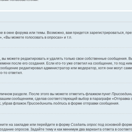
е в окне форума или темы. Возможно, вам придется зарегистрироваться, пр
 «Вы можете голосовать в опросах» и т.п.
вы можете редактировать и удалять только свои собственные сообщения. В
емени после его создания. Если кто-то уже ответил на сообщение, то под ни
и сообщение редактировал администратор или модератор, хотя они могут сами
о-то ответил.
 личном разделе. После этого вы можете отметить флажком пункт
Присоедини
 вашим сообщениям, сделав соответствующий выбор в параграфе «Отправка 
х, убрав флажок
Присоединить подпись
в форме отправки сообщения.
ните на закладке или перейдите в форму
Создать опрос
под основной формо
создание опросов. Задайте тему и как минимум два варианта ответа в соотве