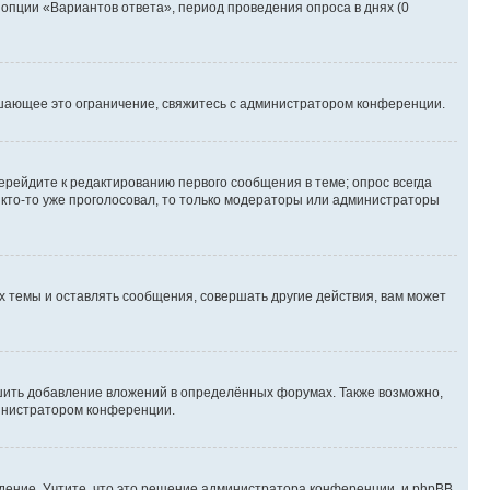
 опции «Вариантов ответа», период проведения опроса в днях (0
шающее это ограничение, свяжитесь с администратором конференции.
ерейдите к редактированию первого сообщения в теме; опрос всегда
и кто-то уже проголосовал, то только модераторы или администраторы
 темы и оставлять сообщения, совершать другие действия, вам может
шить добавление вложений в определённых форумах. Также возможно,
министратором конференции.
дение. Учтите, что это решение администратора конференции, и phpBB