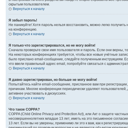
скрытым пользователем.
Вернуться к началу
Я забыл пароль!
Не паникуйте! Хотя пароль нельзя восстановить, можно легко получить
на конференцию.
Вернуться к началу
Я только что зарегистрировался, но не могу войти!
Сначала проверьте свои имя пользователя и пароль. Если они верны, т
На некоторых конференциях требуется, чтобы все новые учётные запис
было прислано email-сообщение, следуйте полученным инструкциям. Есл
что ввели правильный адрес email, попробуйте связаться с администра
Вернуться к началу
Я давно зарегистрирован, но больше не могу войти!
Попытайтесь найти email-сообщение, присланное вам при регистрации, 
причинам. Многие конференции периодически удаляют пользователей, 
активнее участвовать в дискуссиях.
Вернуться к началу
Что такое COPPA?
COPPA (Child Online Privacy and Protection Act), или Акт о защите час
несовершеннолетних младше 13 лет, иметь на это письменное согласи
13 лет. Если вы не уверены, применимо ли это к вам, как к регистриру
рекомендаций по правовым вопросам и не является объектом юридичес