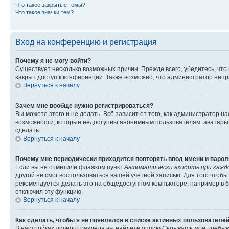
Что такое закрытые темы?
Что такое значки тем?
Вход на конференцию и регистрация
Почему я не могу войти?
Существует несколько возможных причин. Прежде всего, убедитесь, что
закрыт доступ к конференции. Также возможно, что администратор неп
Вернуться к началу
Зачем мне вообще нужно регистрироваться?
Вы можете этого и не делать. Всё зависит от того, как администратор
возможности, которые недоступны анонимным пользователям: аватары, л
сделать.
Вернуться к началу
Почему мне периодически приходится повторять ввод имени и парол
Если вы не отметили флажком пункт
Автоматически входить при кажд
другой не смог воспользоваться вашей учётной записью. Для того чтоб
рекомендуется делать это на общедоступном компьютере, например в би
отключил эту функцию.
Вернуться к началу
Как сделать, чтобы я не появлялся в списке активных пользователе
В настройках личного раздела вы найдете опцию
Скрывать моё пребыв