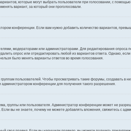
 вариантов, которые могут выбрать пользователи при голосовании, с помощью
зменять вариант, за который они проголосовали.
атором конференции. Если вам нужно добавить количество вариантов, превы
дателями, модераторами или администраторами. Для редактирования опроса п
 удалить опрос или отредактировать любой из вариантов ответа. Однако, есл
 нельзя было менять варианты ответов во время голосования.
руппам пользователей. Чтобы просматривать такие форумы, создавать в них
и администратором конференции для получения такого разрешения.
ма, группы или пользователя. Администратор конференции может не разре
 Если вы не знаете, почему не можете добавлять вложения, свяжитесь с ад
ый свод правил. Если вы нарушили правило, вы можете получить предупреж