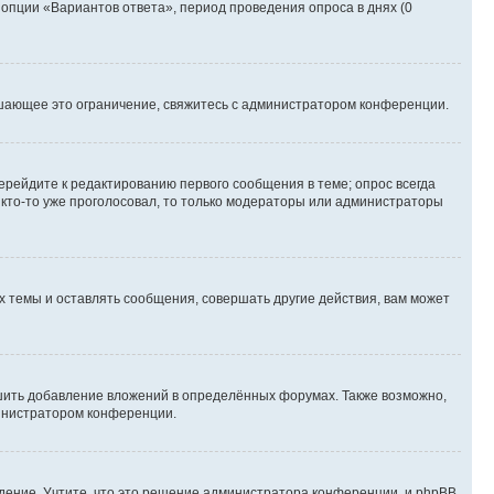
 опции «Вариантов ответа», период проведения опроса в днях (0
шающее это ограничение, свяжитесь с администратором конференции.
ерейдите к редактированию первого сообщения в теме; опрос всегда
и кто-то уже проголосовал, то только модераторы или администраторы
 темы и оставлять сообщения, совершать другие действия, вам может
шить добавление вложений в определённых форумах. Также возможно,
министратором конференции.
дение. Учтите, что это решение администратора конференции, и phpBB