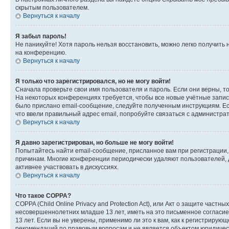
скрытым пользователем.
Вернуться к началу
Я забыл пароль!
Не паникуйте! Хотя пароль нельзя восстановить, можно легко получить
на конференцию.
Вернуться к началу
Я только что зарегистрировался, но не могу войти!
Сначала проверьте свои имя пользователя и пароль. Если они верны, т
На некоторых конференциях требуется, чтобы все новые учётные запис
было прислано email-сообщение, следуйте полученным инструкциям. Есл
что ввели правильный адрес email, попробуйте связаться с администра
Вернуться к началу
Я давно зарегистрирован, но больше не могу войти!
Попытайтесь найти email-сообщение, присланное вам при регистрации, 
причинам. Многие конференции периодически удаляют пользователей, 
активнее участвовать в дискуссиях.
Вернуться к началу
Что такое COPPA?
COPPA (Child Online Privacy and Protection Act), или Акт о защите час
несовершеннолетних младше 13 лет, иметь на это письменное согласи
13 лет. Если вы не уверены, применимо ли это к вам, как к регистриру
рекомендаций по правовым вопросам и не является объектом юридичес