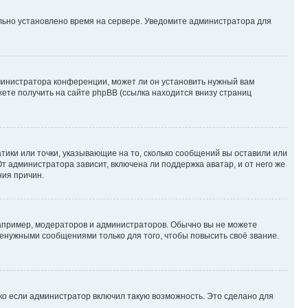
ильно установлено время на сервере. Уведомите администратора для
министратора конференции, может ли он установить нужный вам
жете получить на сайте phpBB (ссылка находится внизу страниц
атики или точки, указывающие на то, сколько сообщений вы оставили или
т администратора зависит, включена ли поддержка аватар, и от него же
ния причин.
пример, модераторов и администраторов. Обычно вы не можете
енужными сообщениями только для того, чтобы повысить своё звание.
ко если администратор включил такую возможность. Это сделано для