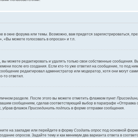
е в окне форума или темы. Возможно, вам придется зарегистрироваться, пр
 «Вы можете голосовать в опросах» и т.п.
вы можете редактировать и удалять только свои собственные сообщения. В
емени после его создания. Если кто-то уже ответил на сообщение, то под ни
и сообщение редактировал администратор или модератор, хотя они могут сами
о-то ответил.
 личном разделе. После этого вы можете отметить флажком пункт
Присоедини
 вашим сообщениям, сделав соответствующий выбор в параграфе «Отправка 
х, убрав флажок
Присоединить подпись
в форме отправки сообщения.
ните на закладке или перейдите в форму
Создать опрос
под основной формо
создание опросов. Задайте тему и как минимум два варианта ответа в соотве