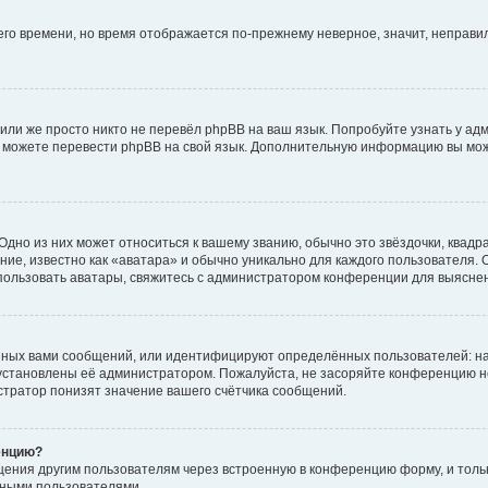
него времени, но время отображается по-прежнему неверное, значит, неправ
или же просто никто не перевёл phpBB на ваш язык. Попробуйте узнать у ад
ами можете перевести phpBB на свой язык. Дополнительную информацию вы мо
дно из них может относиться к вашему званию, обычно это звёздочки, квадр
ие, известно как «аватара» и обычно уникально для каждого пользователя. О
использовать аватары, свяжитесь с администратором конференции для выясне
нных вами сообщений, или идентифицируют определённых пользователей: на
установлены её администратором. Пожалуйста, не засоряйте конференцию н
тратор понизят значение вашего счётчика сообщений.
енцию?
щения другим пользователям через встроенную в конференцию форму, и толь
мными пользователями.