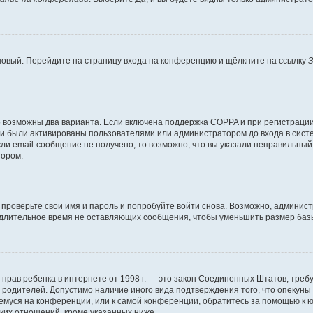
 новый. Перейдите на страницу входа на конференцию и щёлкните на ссылку
З
о возможны два варианта. Если включена поддержка COPPA и при регистрации 
и были активированы пользователями или администратором до входа в систе
и email-сообщение не получено, то возможно, что вы указали неправильный 
тором.
проверьте свои имя и пароль и попробуйте войти снова. Возможно, админист
длительное время не оставляющих сообщения, чтобы уменьшить размер базы
тных прав ребенка в интернете от 1998 г. — это закон Соединенных Штатов, т
е родителей. Допустимо наличие иного вида подтверждения того, что опек
ющемуся на конференции, или к самой конференции, обратитесь за помощью к 
ких отношений, кроме указанных ниже.