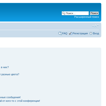
Расширенный поиск
FAQ
Регистрация
Вход
 в них?
т разные цвета?
чные сообщения!
l от кого-то с этой конференции!