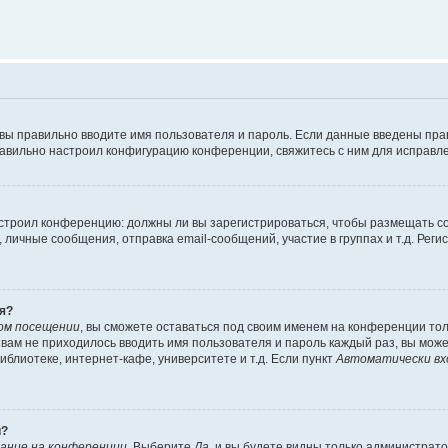
 вы правильно вводите имя пользователя и пароль. Если данные введены пра
равильно настроил конфигурацию конференции, свяжитесь с ним для исправле
 настроил конференцию: должны ли вы зарегистрироваться, чтобы размещать 
ичные сообщения, отправка email-сообщений, участие в группах и т.д. Регис
я?
ом посещении
, вы сможете оставаться под своим именем на конференции тол
ы вам не приходилось вводить имя пользователя и пароль каждый раз, вы мож
блиотеке, интернет-кафе, университете и т.д. Если пункт
Автоматически вх
й?
ание на конференции
. Выберите
Да
, и вы будете видны только администрат