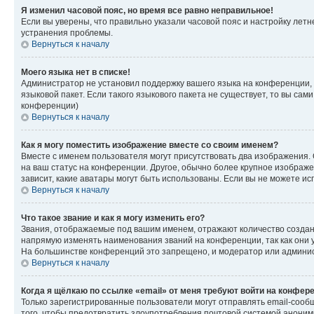
Я изменил часовой пояс, но время все равно неправильное!
Если вы уверены, что правильно указали часовой пояс и настройку лет
устранения проблемы.
Вернуться к началу
Моего языка нет в списке!
Администратор не установил поддержку вашего языка на конференции, 
языковой пакет. Если такого языкового пакета не существует, то вы с
конференции)
Вернуться к началу
Как я могу поместить изображение вместе со своим именем?
Вместе с именем пользователя могут присутствовать два изображения. О
на ваш статус на конференции. Другое, обычно более крупное изображен
зависит, какие аватары могут быть использованы. Если вы не можете 
Вернуться к началу
Что такое звание и как я могу изменить его?
Звания, отображаемые под вашим именем, отражают количество созда
напрямую изменять наименования званий на конференции, так как они 
На большинстве конференций это запрещено, и модератор или админис
Вернуться к началу
Когда я щёлкаю по ссылке «email» от меня требуют войти на конфер
Только зарегистрированные пользователи могут отправлять email-сооб
того, чтобы предотвратить злоупотребления почтовой системой анони