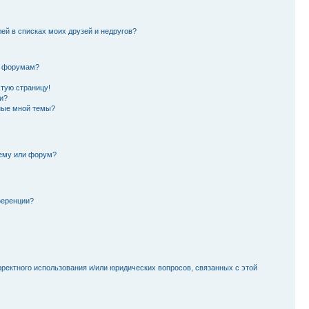
лей в списках моих друзей и недругов?
и форумам?
стую страницу!
и?
ные мной темы?
тему или форум?
ференции?
рректного использования и/или юридических вопросов, связанных с этой