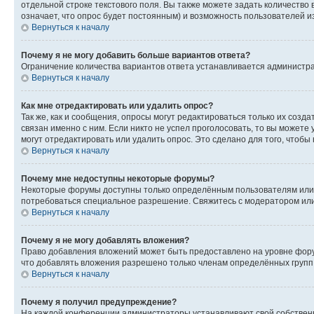
отдельной строке текстового поля. Вы также можете задать количество
означает, что опрос будет постоянным) и возможность пользователей и
Вернуться к началу
Почему я не могу добавить больше вариантов ответа?
Ограничение количества вариантов ответа устанавливается администр
Вернуться к началу
Как мне отредактировать или удалить опрос?
Так же, как и сообщения, опросы могут редактироваться только их соз
связан именно с ним. Если никто не успел проголосовать, то вы можете
могут отредактировать или удалить опрос. Это сделано для того, чтобы
Вернуться к началу
Почему мне недоступны некоторые форумы?
Некоторые форумы доступны только определённым пользователям или г
потребоваться специальное разрешение. Свяжитесь с модератором ил
Вернуться к началу
Почему я не могу добавлять вложения?
Право добавления вложений может быть предоставлено на уровне фору
что добавлять вложения разрешено только членам определённых групп.
Вернуться к началу
Почему я получил предупреждение?
На каждой конференции администраторы устанавливают свой собственн