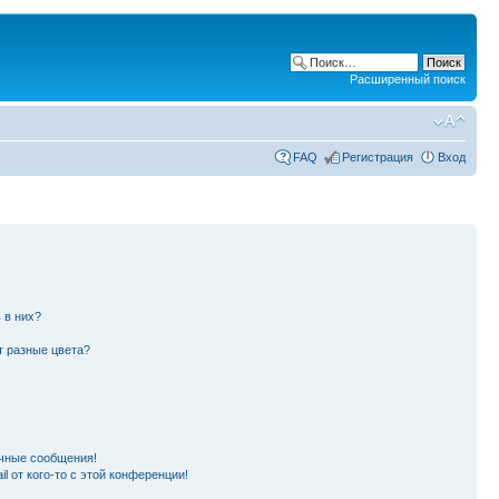
Расширенный поиск
FAQ
Регистрация
Вход
 в них?
т разные цвета?
чные сообщения!
l от кого-то с этой конференции!