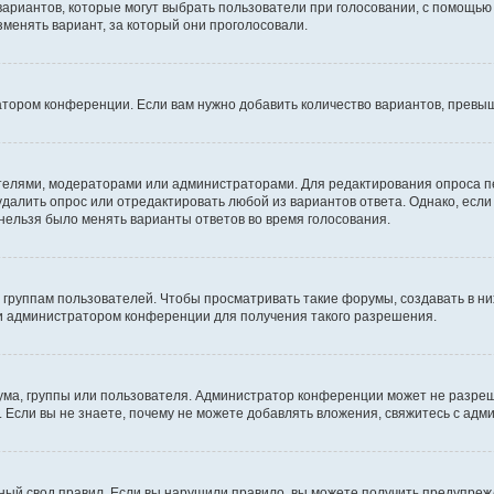
 вариантов, которые могут выбрать пользователи при голосовании, с помощью
зменять вариант, за который они проголосовали.
атором конференции. Если вам нужно добавить количество вариантов, превы
дателями, модераторами или администраторами. Для редактирования опроса п
 удалить опрос или отредактировать любой из вариантов ответа. Однако, есл
 нельзя было менять варианты ответов во время голосования.
руппам пользователей. Чтобы просматривать такие форумы, создавать в них
и администратором конференции для получения такого разрешения.
ма, группы или пользователя. Администратор конференции может не разре
 Если вы не знаете, почему не можете добавлять вложения, свяжитесь с ад
ый свод правил. Если вы нарушили правило, вы можете получить предупреж