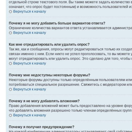
отдельной строке текстового поля. Вы также можете задать количество
означает, что опрос будет постоянным) и возможность пользователей и
Вернуться к началу
Почему я не могу добавить больше вариантов ответа?
Ограничение количества вариантов ответа устанавливается администр
Вернуться к началу
Как мне отредактировать или удалить опрос?
Так же, как и сообщения, опросы могут редактироваться только их соз
связан именно с ним. Если никто не успел проголосовать, то вы можете
могут отредактировать или удалить опрос. Это сделано для того, чтобы
Вернуться к началу
Почему мне недоступны некоторые форумы?
Некоторые форумы доступны только определённым пользователям или г
потребоваться специальное разрешение. Свяжитесь с модератором ил
Вернуться к началу
Почему я не могу добавлять вложения?
Право добавления вложений может быть предоставлено на уровне фору
что добавлять вложения разрешено только членам определённых групп.
Вернуться к началу
Почему я получил предупреждение?
На каждой конференции администраторы устанавливают свой собственн