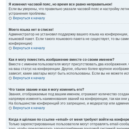
Я изменил часовой пояс, но время все равно неправильное!
Если вы уверены, что правильно указали часовой пояс и настройку лет
устранения проблемы.
Вернуться к началу
Моего языка нет в списке!
Администратор не установил поддержку вашего языка на конференции, 
языковой пакет. Если такого языкового пакета не существует, то вы с
конференции)
Вернуться к началу
Как я могу поместить изображение вместе со своим именем?
Вместе с именем пользователя могут присутствовать два изображения. О
на ваш статус на конференции. Другое, обычно более крупное изображен
зависит, какие аватары могут быть использованы. Если вы не можете 
Вернуться к началу
Что такое звание и как я могу изменить его?
Звания, отображаемые под вашим именем, отражают количество созда
напрямую изменять наименования званий на конференции, так как они 
На большинстве конференций это запрещено, и модератор или админис
Вернуться к началу
Когда я щёлкаю по ссылке «email» от меня требуют войти на конфер
Только зарегистрированные пользователи могут отправлять email-сооб
того, чтобы предотвратить злоупотребления почтовой системой анони