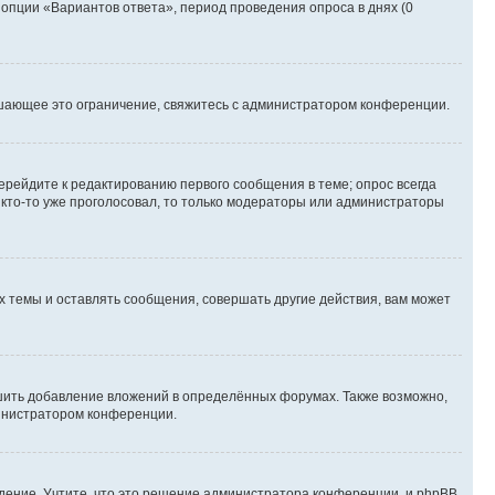
 опции «Вариантов ответа», период проведения опроса в днях (0
шающее это ограничение, свяжитесь с администратором конференции.
ерейдите к редактированию первого сообщения в теме; опрос всегда
и кто-то уже проголосовал, то только модераторы или администраторы
 темы и оставлять сообщения, совершать другие действия, вам может
шить добавление вложений в определённых форумах. Также возможно,
министратором конференции.
дение. Учтите, что это решение администратора конференции, и phpBB