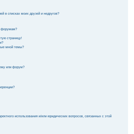
лей в списках моих друзей и недругов?
и форумам?
стую страницу!
и?
ные мной темы?
тему или форум?
ференции?
рректного использования и/или юридических вопросов, связанных с этой