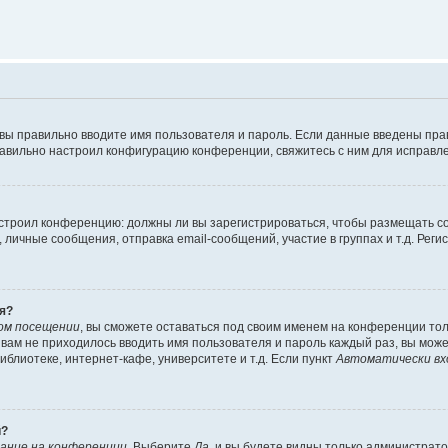
 вы правильно вводите имя пользователя и пароль. Если данные введены пра
равильно настроил конфигурацию конференции, свяжитесь с ним для исправле
 настроил конференцию: должны ли вы зарегистрироваться, чтобы размещать 
ичные сообщения, отправка email-сообщений, участие в группах и т.д. Регис
я?
ом посещении
, вы сможете оставаться под своим именем на конференции тол
ы вам не приходилось вводить имя пользователя и пароль каждый раз, вы мож
блиотеке, интернет-кафе, университете и т.д. Если пункт
Автоматически вх
й?
ание на конференции
. Выберите
Да
, и вы будете видны только администрат