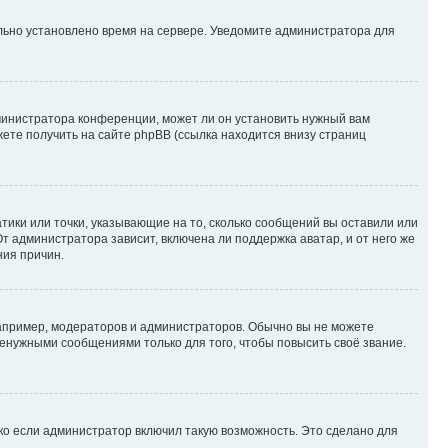
ильно установлено время на сервере. Уведомите администратора для
министратора конференции, может ли он установить нужный вам
жете получить на сайте phpBB (ссылка находится внизу страниц
атики или точки, указывающие на то, сколько сообщений вы оставили или
т администратора зависит, включена ли поддержка аватар, и от него же
ния причин.
пример, модераторов и администраторов. Обычно вы не можете
енужными сообщениями только для того, чтобы повысить своё звание.
ко если администратор включил такую возможность. Это сделано для