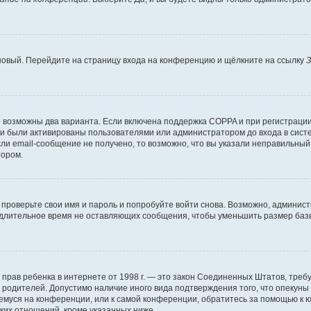
 новый. Перейдите на страницу входа на конференцию и щёлкните на ссылку
З
о возможны два варианта. Если включена поддержка COPPA и при регистрации 
и были активированы пользователями или администратором до входа в систе
и email-сообщение не получено, то возможно, что вы указали неправильный 
тором.
проверьте свои имя и пароль и попробуйте войти снова. Возможно, админист
длительное время не оставляющих сообщения, чтобы уменьшить размер базы
тных прав ребенка в интернете от 1998 г. — это закон Соединенных Штатов, т
е родителей. Допустимо наличие иного вида подтверждения того, что опек
ющемуся на конференции, или к самой конференции, обратитесь за помощью к 
ких отношений, кроме указанных ниже.