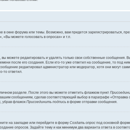
е в окне форума или темы. Возможно, вам придется зарегистрироваться, пр
 «Вы можете голосовать в опросах» и т.п.
вы можете редактировать и удалять только свои собственные сообщения. В
емени после его создания. Если кто-то уже ответил на сообщение, то под ни
и сообщение редактировал администратор или модератор, хотя они могут сами
о-то ответил.
 личном разделе. После этого вы можете отметить флажком пункт
Присоедини
 вашим сообщениям, сделав соответствующий выбор в параграфе «Отправка 
х, убрав флажок
Присоединить подпись
в форме отправки сообщения.
ните на закладке или перейдите в форму
Создать опрос
под основной формо
создание опросов. Задайте тему и как минимум два варианта ответа в соотве