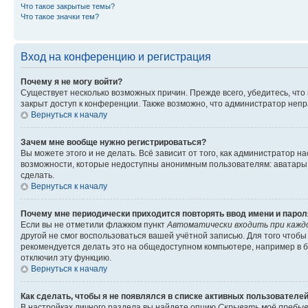
Что такое закрытые темы?
Что такое значки тем?
Вход на конференцию и регистрация
Почему я не могу войти?
Существует несколько возможных причин. Прежде всего, убедитесь, что
закрыт доступ к конференции. Также возможно, что администратор неп
Вернуться к началу
Зачем мне вообще нужно регистрироваться?
Вы можете этого и не делать. Всё зависит от того, как администратор
возможности, которые недоступны анонимным пользователям: аватары, л
сделать.
Вернуться к началу
Почему мне периодически приходится повторять ввод имени и парол
Если вы не отметили флажком пункт
Автоматически входить при кажд
другой не смог воспользоваться вашей учётной записью. Для того чтоб
рекомендуется делать это на общедоступном компьютере, например в би
отключил эту функцию.
Вернуться к началу
Как сделать, чтобы я не появлялся в списке активных пользователе
В настройках личного раздела вы найдете опцию
Скрывать моё пребыв