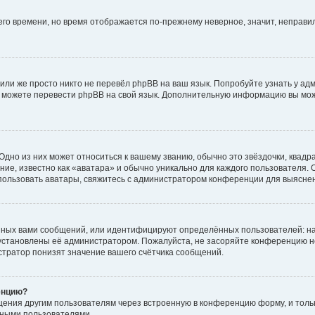
него времени, но время отображается по-прежнему неверное, значит, неправ
или же просто никто не перевёл phpBB на ваш язык. Попробуйте узнать у ад
ами можете перевести phpBB на свой язык. Дополнительную информацию вы мо
дно из них может относиться к вашему званию, обычно это звёздочки, квадр
ие, известно как «аватара» и обычно уникально для каждого пользователя. О
использовать аватары, свяжитесь с администратором конференции для выясне
нных вами сообщений, или идентифицируют определённых пользователей: на
установлены её администратором. Пожалуйста, не засоряйте конференцию н
тратор понизят значение вашего счётчика сообщений.
енцию?
щения другим пользователям через встроенную в конференцию форму, и толь
мными пользователями.