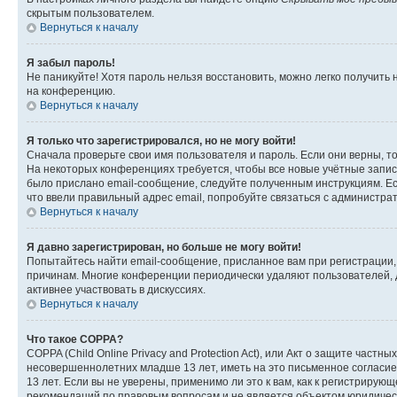
скрытым пользователем.
Вернуться к началу
Я забыл пароль!
Не паникуйте! Хотя пароль нельзя восстановить, можно легко получить
на конференцию.
Вернуться к началу
Я только что зарегистрировался, но не могу войти!
Сначала проверьте свои имя пользователя и пароль. Если они верны, т
На некоторых конференциях требуется, чтобы все новые учётные запис
было прислано email-сообщение, следуйте полученным инструкциям. Есл
что ввели правильный адрес email, попробуйте связаться с администра
Вернуться к началу
Я давно зарегистрирован, но больше не могу войти!
Попытайтесь найти email-сообщение, присланное вам при регистрации, 
причинам. Многие конференции периодически удаляют пользователей, 
активнее участвовать в дискуссиях.
Вернуться к началу
Что такое COPPA?
COPPA (Child Online Privacy and Protection Act), или Акт о защите час
несовершеннолетних младше 13 лет, иметь на это письменное согласи
13 лет. Если вы не уверены, применимо ли это к вам, как к регистриру
рекомендаций по правовым вопросам и не является объектом юридичес