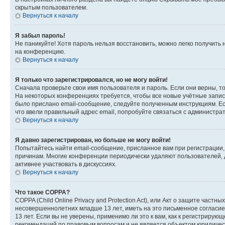
скрытым пользователем.
Вернуться к началу
Я забыл пароль!
Не паникуйте! Хотя пароль нельзя восстановить, можно легко получить
на конференцию.
Вернуться к началу
Я только что зарегистрировался, но не могу войти!
Сначала проверьте свои имя пользователя и пароль. Если они верны, т
На некоторых конференциях требуется, чтобы все новые учётные запис
было прислано email-сообщение, следуйте полученным инструкциям. Есл
что ввели правильный адрес email, попробуйте связаться с администра
Вернуться к началу
Я давно зарегистрирован, но больше не могу войти!
Попытайтесь найти email-сообщение, присланное вам при регистрации, 
причинам. Многие конференции периодически удаляют пользователей, 
активнее участвовать в дискуссиях.
Вернуться к началу
Что такое COPPA?
COPPA (Child Online Privacy and Protection Act), или Акт о защите час
несовершеннолетних младше 13 лет, иметь на это письменное согласи
13 лет. Если вы не уверены, применимо ли это к вам, как к регистриру
рекомендаций по правовым вопросам и не является объектом юридичес