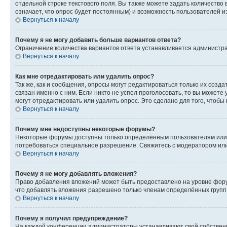
отдельной строке текстового поля. Вы также можете задать количество
означает, что опрос будет постоянным) и возможность пользователей и
Вернуться к началу
Почему я не могу добавить больше вариантов ответа?
Ограничение количества вариантов ответа устанавливается администр
Вернуться к началу
Как мне отредактировать или удалить опрос?
Так же, как и сообщения, опросы могут редактироваться только их соз
связан именно с ним. Если никто не успел проголосовать, то вы можете
могут отредактировать или удалить опрос. Это сделано для того, чтобы
Вернуться к началу
Почему мне недоступны некоторые форумы?
Некоторые форумы доступны только определённым пользователям или г
потребоваться специальное разрешение. Свяжитесь с модератором ил
Вернуться к началу
Почему я не могу добавлять вложения?
Право добавления вложений может быть предоставлено на уровне фору
что добавлять вложения разрешено только членам определённых групп.
Вернуться к началу
Почему я получил предупреждение?
На каждой конференции администраторы устанавливают свой собственн