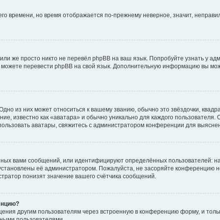
него времени, но время отображается по-прежнему неверное, значит, неправ
или же просто никто не перевёл phpBB на ваш язык. Попробуйте узнать у ад
ами можете перевести phpBB на свой язык. Дополнительную информацию вы мо
дно из них может относиться к вашему званию, обычно это звёздочки, квадр
ие, известно как «аватара» и обычно уникально для каждого пользователя. О
использовать аватары, свяжитесь с администратором конференции для выясне
нных вами сообщений, или идентифицируют определённых пользователей: на
установлены её администратором. Пожалуйста, не засоряйте конференцию н
тратор понизят значение вашего счётчика сообщений.
енцию?
щения другим пользователям через встроенную в конференцию форму, и толь
мными пользователями.