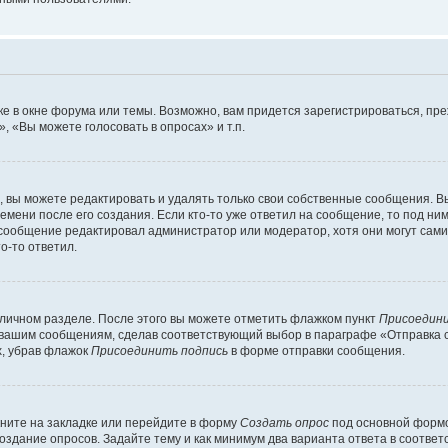
е в окне форума или темы. Возможно, вам придется зарегистрироваться, пр
 «Вы можете голосовать в опросах» и т.п.
вы можете редактировать и удалять только свои собственные сообщения. В
емени после его создания. Если кто-то уже ответил на сообщение, то под ни
и сообщение редактировал администратор или модератор, хотя они могут сами
о-то ответил.
 личном разделе. После этого вы можете отметить флажком пункт
Присоедини
 вашим сообщениям, сделав соответствующий выбор в параграфе «Отправка 
х, убрав флажок
Присоединить подпись
в форме отправки сообщения.
ните на закладке или перейдите в форму
Создать опрос
под основной формо
создание опросов. Задайте тему и как минимум два варианта ответа в соотве