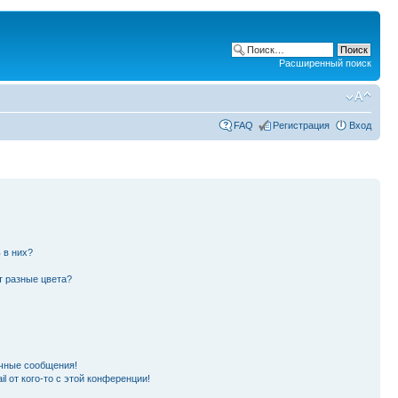
Расширенный поиск
FAQ
Регистрация
Вход
 в них?
т разные цвета?
чные сообщения!
l от кого-то с этой конференции!