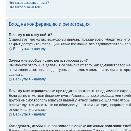
Что такое закрытые темы?
Что такое значки тем?
Вход на конференцию и регистрация
Почему я не могу войти?
Существует несколько возможных причин. Прежде всего, убедитесь, что
закрыт доступ к конференции. Также возможно, что администратор неп
Вернуться к началу
Зачем мне вообще нужно регистрироваться?
Вы можете этого и не делать. Всё зависит от того, как администратор
возможности, которые недоступны анонимным пользователям: аватары, л
сделать.
Вернуться к началу
Почему мне периодически приходится повторять ввод имени и парол
Если вы не отметили флажком пункт
Автоматически входить при кажд
другой не смог воспользоваться вашей учётной записью. Для того чтоб
рекомендуется делать это на общедоступном компьютере, например в би
отключил эту функцию.
Вернуться к началу
Как сделать, чтобы я не появлялся в списке активных пользователе
В настройках личного раздела вы найдете опцию
Скрывать моё пребыв