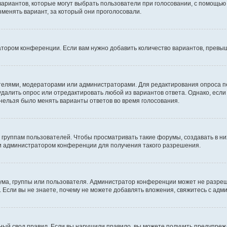
 вариантов, которые могут выбрать пользователи при голосовании, с помощью
зменять вариант, за который они проголосовали.
атором конференции. Если вам нужно добавить количество вариантов, превы
дателями, модераторами или администраторами. Для редактирования опроса п
 удалить опрос или отредактировать любой из вариантов ответа. Однако, есл
 нельзя было менять варианты ответов во время голосования.
руппам пользователей. Чтобы просматривать такие форумы, создавать в них
и администратором конференции для получения такого разрешения.
ма, группы или пользователя. Администратор конференции может не разре
 Если вы не знаете, почему не можете добавлять вложения, свяжитесь с ад
ый свод правил. Если вы нарушили правило, вы можете получить предупреж