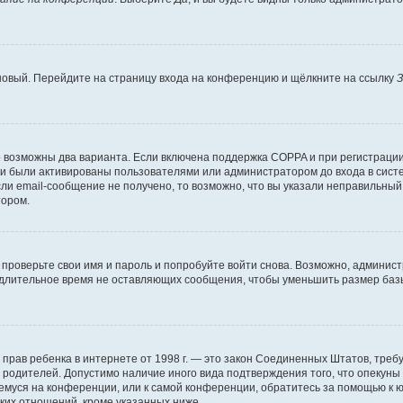
 новый. Перейдите на страницу входа на конференцию и щёлкните на ссылку
З
о возможны два варианта. Если включена поддержка COPPA и при регистрации 
и были активированы пользователями или администратором до входа в систе
и email-сообщение не получено, то возможно, что вы указали неправильный 
тором.
проверьте свои имя и пароль и попробуйте войти снова. Возможно, админист
длительное время не оставляющих сообщения, чтобы уменьшить размер базы
тных прав ребенка в интернете от 1998 г. — это закон Соединенных Штатов, т
е родителей. Допустимо наличие иного вида подтверждения того, что опек
ющемуся на конференции, или к самой конференции, обратитесь за помощью к 
ких отношений, кроме указанных ниже.