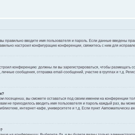
 вы правильно вводите имя пользователя и пароль. Если данные введены пра
равильно настроил конфигурацию конференции, свяжитесь с ним для исправле
 настроил конференцию: должны ли вы зарегистрироваться, чтобы размещать 
ичные сообщения, отправка email-сообщений, участие в группах и т.д. Регис
я?
ом посещении
, вы сможете оставаться под своим именем на конференции тол
ы вам не приходилось вводить имя пользователя и пароль каждый раз, вы мож
блиотеке, интернет-кафе, университете и т.д. Если пункт
Автоматически вх
й?
ание на конференции
. Выберите
Да
, и вы будете видны только администрат