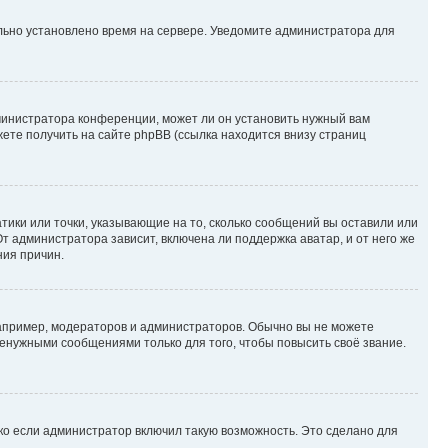
ильно установлено время на сервере. Уведомите администратора для
министратора конференции, может ли он установить нужный вам
жете получить на сайте phpBB (ссылка находится внизу страниц
атики или точки, указывающие на то, сколько сообщений вы оставили или
т администратора зависит, включена ли поддержка аватар, и от него же
ния причин.
пример, модераторов и администраторов. Обычно вы не можете
енужными сообщениями только для того, чтобы повысить своё звание.
ко если администратор включил такую возможность. Это сделано для