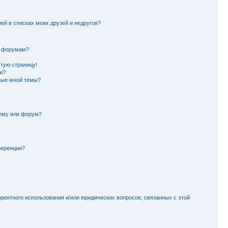
лей в списках моих друзей и недругов?
и форумам?
стую страницу!
и?
ные мной темы?
тему или форум?
ференции?
рректного использования и/или юридических вопросов, связанных с этой