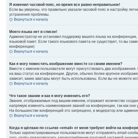
Я изменил часовой пояс, но время все равно неправильное!
Если вы уверены, что правильно указали часовой пояс и настройку лет
устранения проблемы.
Вернуться к началу
Моего языка нет в списке!
Администратор не установил поддержку вашего языка на конференции, 
языковой пакет. Если такого языкового пакета не существует, то вы с
конференции)
Вернуться к началу
Как я могу поместить изображение вместе со своим именем?
Вместе с именем пользователя могут присутствовать два изображения. О
на ваш статус на конференции. Другое, обычно более крупное изображен
зависит, какие аватары могут быть использованы. Если вы не можете 
Вернуться к началу
Что такое звание и как я могу изменить его?
Звания, отображаемые под вашим именем, отражают количество созда
напрямую изменять наименования званий на конференции, так как они 
На большинстве конференций это запрещено, и модератор или админис
Вернуться к началу
Когда я щёлкаю по ссылке «email» от меня требуют войти на конфер
Только зарегистрированные пользователи могут отправлять email-сооб
того, чтобы предотвратить злоупотребления почтовой системой анони