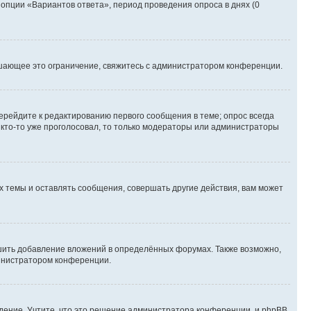
 опции «Вариантов ответа», период проведения опроса в днях (0
шающее это ограничение, свяжитесь с администратором конференции.
ерейдите к редактированию первого сообщения в теме; опрос всегда
и кто-то уже проголосовал, то только модераторы или администраторы
 темы и оставлять сообщения, совершать другие действия, вам может
шить добавление вложений в определённых форумах. Также возможно,
министратором конференции.
дение. Учтите, что это решение администратора конференции, и phpBB