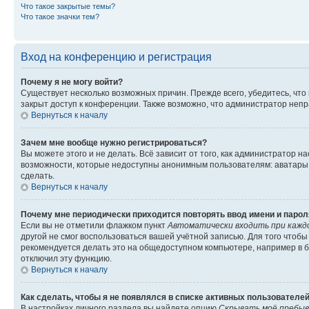
Что такое закрытые темы?
Что такое значки тем?
Вход на конференцию и регистрация
Почему я не могу войти?
Существует несколько возможных причин. Прежде всего, убедитесь, что
закрыт доступ к конференции. Также возможно, что администратор неп
Вернуться к началу
Зачем мне вообще нужно регистрироваться?
Вы можете этого и не делать. Всё зависит от того, как администратор
возможности, которые недоступны анонимным пользователям: аватары, л
сделать.
Вернуться к началу
Почему мне периодически приходится повторять ввод имени и парол
Если вы не отметили флажком пункт
Автоматически входить при кажд
другой не смог воспользоваться вашей учётной записью. Для того чтоб
рекомендуется делать это на общедоступном компьютере, например в би
отключил эту функцию.
Вернуться к началу
Как сделать, чтобы я не появлялся в списке активных пользователе
В настройках личного раздела вы найдете опцию
Скрывать моё пребыв