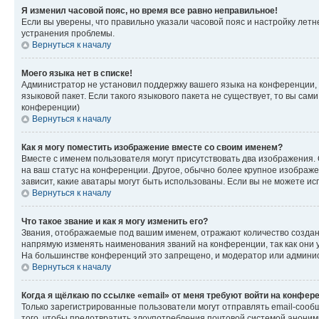
Я изменил часовой пояс, но время все равно неправильное!
Если вы уверены, что правильно указали часовой пояс и настройку лет
устранения проблемы.
Вернуться к началу
Моего языка нет в списке!
Администратор не установил поддержку вашего языка на конференции, 
языковой пакет. Если такого языкового пакета не существует, то вы с
конференции)
Вернуться к началу
Как я могу поместить изображение вместе со своим именем?
Вместе с именем пользователя могут присутствовать два изображения. О
на ваш статус на конференции. Другое, обычно более крупное изображен
зависит, какие аватары могут быть использованы. Если вы не можете 
Вернуться к началу
Что такое звание и как я могу изменить его?
Звания, отображаемые под вашим именем, отражают количество созда
напрямую изменять наименования званий на конференции, так как они 
На большинстве конференций это запрещено, и модератор или админис
Вернуться к началу
Когда я щёлкаю по ссылке «email» от меня требуют войти на конфер
Только зарегистрированные пользователи могут отправлять email-сооб
того, чтобы предотвратить злоупотребления почтовой системой анони