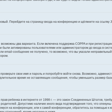
 новый. Перейдите на страницу входа на конференцию и щёлкните на ссылку
З
о возможны два варианта. Если включена поддержка COPPA и при регистрации 
и были активированы пользователями или администратором до входа в систе
и email-сообщение не получено, то возможно, что вы указали неправильный 
тором.
проверьте свои имя и пароль и попробуйте войти снова. Возможно, админист
длительное время не оставляющих сообщения, чтобы уменьшить размер базы
тных прав ребенка в интернете от 1998 г. — это закон Соединенных Штатов, т
е родителей. Допустимо наличие иного вида подтверждения того, что опек
ющемуся на конференции, или к самой конференции, обратитесь за помощью к 
ких отношений, кроме указанных ниже.