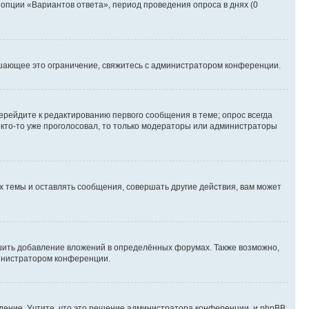
 опции «Вариантов ответа», период проведения опроса в днях (0
шающее это ограничение, свяжитесь с администратором конференции.
ерейдите к редактированию первого сообщения в теме; опрос всегда
и кто-то уже проголосовал, то только модераторы или администраторы
 темы и оставлять сообщения, совершать другие действия, вам может
шить добавление вложений в определённых форумах. Также возможно,
министратором конференции.
дение. Учтите, что это решение администратора конференции, и phpBB