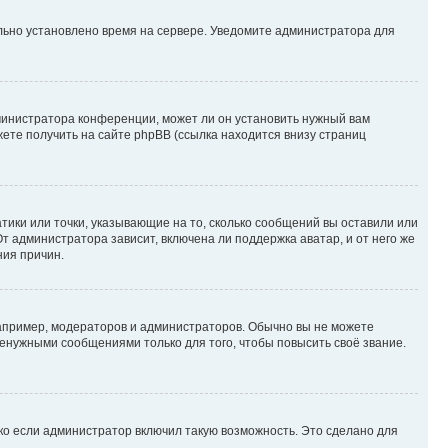
ильно установлено время на сервере. Уведомите администратора для
министратора конференции, может ли он установить нужный вам
жете получить на сайте phpBB (ссылка находится внизу страниц
атики или точки, указывающие на то, сколько сообщений вы оставили или
т администратора зависит, включена ли поддержка аватар, и от него же
ния причин.
пример, модераторов и администраторов. Обычно вы не можете
енужными сообщениями только для того, чтобы повысить своё звание.
ко если администратор включил такую возможность. Это сделано для