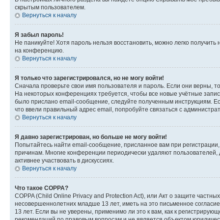
скрытым пользователем.
Вернуться к началу
Я забыл пароль!
Не паникуйте! Хотя пароль нельзя восстановить, можно легко получить
на конференцию.
Вернуться к началу
Я только что зарегистрировался, но не могу войти!
Сначала проверьте свои имя пользователя и пароль. Если они верны, т
На некоторых конференциях требуется, чтобы все новые учётные запис
было прислано email-сообщение, следуйте полученным инструкциям. Есл
что ввели правильный адрес email, попробуйте связаться с администра
Вернуться к началу
Я давно зарегистрирован, но больше не могу войти!
Попытайтесь найти email-сообщение, присланное вам при регистрации, 
причинам. Многие конференции периодически удаляют пользователей, 
активнее участвовать в дискуссиях.
Вернуться к началу
Что такое COPPA?
COPPA (Child Online Privacy and Protection Act), или Акт о защите час
несовершеннолетних младше 13 лет, иметь на это письменное согласи
13 лет. Если вы не уверены, применимо ли это к вам, как к регистриру
рекомендаций по правовым вопросам и не является объектом юридичес