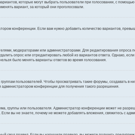
 вариантов, которые могут выбрать пользователи при голосовании, с помощью
зменять вариант, за который они проголосовали.
атором конференции. Если вам нужно добавить количество вариантов, превы
дателями, модераторами или администраторами. Для редактирования опроса п
 удалить опрос или отредактировать любой из вариантов ответа. Однако, есл
 нельзя было менять варианты ответов во время голосования.
руппам пользователей. Чтобы просматривать такие форумы, создавать в них
и администратором конференции для получения такого разрешения.
ма, группы или пользователя. Администратор конференции может не разре
 Если вы не знаете, почему не можете добавлять вложения, свяжитесь с ад
ый свод правил. Если вы нарушили правило, вы можете получить предупреж