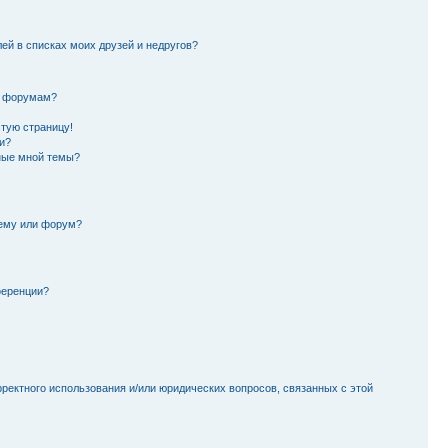
лей в списках моих друзей и недругов?
и форумам?
стую страницу!
и?
ные мной темы?
тему или форум?
ференции?
рректного использования и/или юридических вопросов, связанных с этой