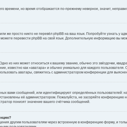
него времени, но время отображается по-прежнему неверное, значит, неправ
или же просто никто не перевёл phpBB на ваш язык. Попробуйте узнать у ад
ами можете перевести phpBB на свой язык. Дополнительную информацию вы мо
дно из них может относиться к вашему званию, обычно это звёздочки, квадр
ие, известно как «аватара» и обычно уникально для каждого пользователя. О
использовать аватары, свяжитесь с администратором конференции для выясне
нных вами сообщений, или идентифицируют определённых пользователей: на
установлены её администратором. Пожалуйста, не засоряйте конференцию н
тратор понизят значение вашего счётчика сообщений.
енцию?
щения другим пользователям через встроенную в конференцию форму, и толь
мными пользователями.