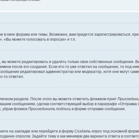
е в окне форума или темы. Возможно, вам придется зарегистрироваться, пр
 «Вы можете голосовать в опросах» и т.п.
вы можете редактировать и удалять только свои собственные сообщения. В
емени после его создания. Если кто-то уже ответил на сообщение, то под ни
и сообщение редактировал администратор или модератор, хотя они могут сами
о-то ответил.
 личном разделе. После этого вы можете отметить флажком пункт
Присоедини
 вашим сообщениям, сделав соответствующий выбор в параграфе «Отправка 
х, убрав флажок
Присоединить подпись
в форме отправки сообщения.
ните на закладке или перейдите в форму
Создать опрос
под основной формо
создание опросов. Задайте тему и как минимум два варианта ответа в соотве