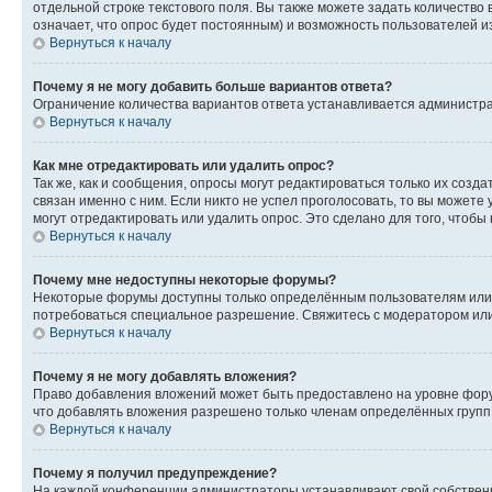
отдельной строке текстового поля. Вы также можете задать количество
означает, что опрос будет постоянным) и возможность пользователей и
Вернуться к началу
Почему я не могу добавить больше вариантов ответа?
Ограничение количества вариантов ответа устанавливается администр
Вернуться к началу
Как мне отредактировать или удалить опрос?
Так же, как и сообщения, опросы могут редактироваться только их соз
связан именно с ним. Если никто не успел проголосовать, то вы можете
могут отредактировать или удалить опрос. Это сделано для того, чтобы
Вернуться к началу
Почему мне недоступны некоторые форумы?
Некоторые форумы доступны только определённым пользователям или г
потребоваться специальное разрешение. Свяжитесь с модератором ил
Вернуться к началу
Почему я не могу добавлять вложения?
Право добавления вложений может быть предоставлено на уровне фору
что добавлять вложения разрешено только членам определённых групп.
Вернуться к началу
Почему я получил предупреждение?
На каждой конференции администраторы устанавливают свой собственн