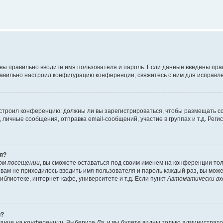
 вы правильно вводите имя пользователя и пароль. Если данные введены пра
равильно настроил конфигурацию конференции, свяжитесь с ним для исправле
 настроил конференцию: должны ли вы зарегистрироваться, чтобы размещать 
ичные сообщения, отправка email-сообщений, участие в группах и т.д. Регис
я?
ом посещении
, вы сможете оставаться под своим именем на конференции тол
ы вам не приходилось вводить имя пользователя и пароль каждый раз, вы мож
блиотеке, интернет-кафе, университете и т.д. Если пункт
Автоматически вх
й?
ание на конференции
. Выберите
Да
, и вы будете видны только администрат