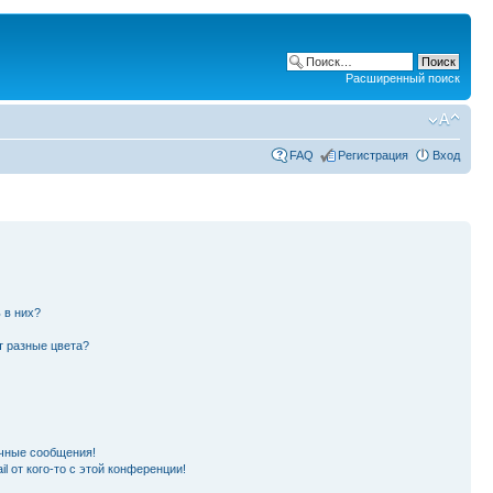
Расширенный поиск
FAQ
Регистрация
Вход
 в них?
т разные цвета?
чные сообщения!
l от кого-то с этой конференции!