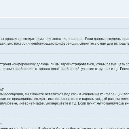
 вы правильно вводите имя пользователя и пароль. Если данные введены пра
равильно настроил конфигурацию конференции, свяжитесь с ним для исправле
 настроил конференцию: должны ли вы зарегистрироваться, чтобы размещать 
ичные сообщения, отправка email-сообщений, участие в группах и т.д. Регис
я?
ом посещении
, вы сможете оставаться под своим именем на конференции тол
ы вам не приходилось вводить имя пользователя и пароль каждый раз, вы мож
блиотеке, интернет-кафе, университете и т.д. Если пункт
Автоматически вх
й?
ание на конференции
. Выберите
Да
, и вы будете видны только администрат