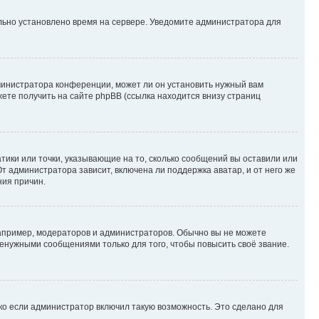
ильно установлено время на сервере. Уведомите администратора для
министратора конференции, может ли он установить нужный вам
жете получить на сайте phpBB (ссылка находится внизу страниц
атики или точки, указывающие на то, сколько сообщений вы оставили или
т администратора зависит, включена ли поддержка аватар, и от него же
ния причин.
пример, модераторов и администраторов. Обычно вы не можете
енужными сообщениями только для того, чтобы повысить своё звание.
ко если администратор включил такую возможность. Это сделано для