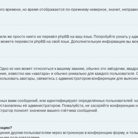
него времени, но время отображается по-прежнему неверное, значит, неправ
или же просто никто не перевёл phpBB на ваш язык. Попробуйте узнать у ад
ами можете перевести phpBB на свой язык. Дополнительную информацию вы мо
дно из них может относиться к вашему званию, обычно это звёздочки, квадр
ие, известно как «аватара» и обычно уникально для каждого пользователя. О
использовать аватары, свяжитесь с администратором конференции для выясне
нных вами сообщений, или идентифицируют определённых пользователей: на
установлены её администратором. Пожалуйста, не засоряйте конференцию н
тратор понизят значение вашего счётчика сообщений.
енцию?
щения другим пользователям через встроенную в конференцию форму, и толь
мными пользователями.