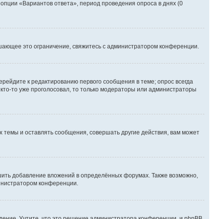
 опции «Вариантов ответа», период проведения опроса в днях (0
шающее это ограничение, свяжитесь с администратором конференции.
ерейдите к редактированию первого сообщения в теме; опрос всегда
и кто-то уже проголосовал, то только модераторы или администраторы
 темы и оставлять сообщения, совершать другие действия, вам может
шить добавление вложений в определённых форумах. Также возможно,
министратором конференции.
дение. Учтите, что это решение администратора конференции, и phpBB