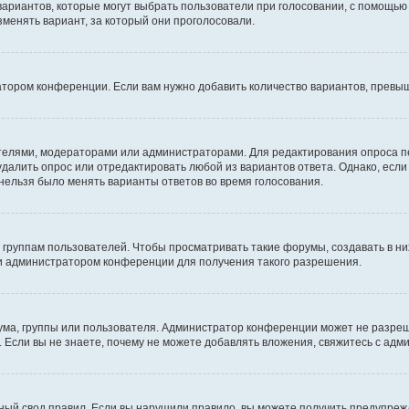
 вариантов, которые могут выбрать пользователи при голосовании, с помощью
зменять вариант, за который они проголосовали.
атором конференции. Если вам нужно добавить количество вариантов, превы
дателями, модераторами или администраторами. Для редактирования опроса п
 удалить опрос или отредактировать любой из вариантов ответа. Однако, есл
 нельзя было менять варианты ответов во время голосования.
руппам пользователей. Чтобы просматривать такие форумы, создавать в них
и администратором конференции для получения такого разрешения.
ма, группы или пользователя. Администратор конференции может не разре
 Если вы не знаете, почему не можете добавлять вложения, свяжитесь с ад
ый свод правил. Если вы нарушили правило, вы можете получить предупреж