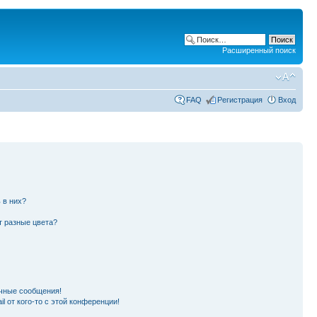
Расширенный поиск
FAQ
Регистрация
Вход
 в них?
т разные цвета?
чные сообщения!
l от кого-то с этой конференции!