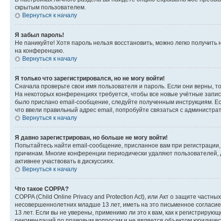
скрытым пользователем.
Вернуться к началу
Я забыл пароль!
Не паникуйте! Хотя пароль нельзя восстановить, можно легко получить
на конференцию.
Вернуться к началу
Я только что зарегистрировался, но не могу войти!
Сначала проверьте свои имя пользователя и пароль. Если они верны, т
На некоторых конференциях требуется, чтобы все новые учётные запис
было прислано email-сообщение, следуйте полученным инструкциям. Есл
что ввели правильный адрес email, попробуйте связаться с администра
Вернуться к началу
Я давно зарегистрирован, но больше не могу войти!
Попытайтесь найти email-сообщение, присланное вам при регистрации, 
причинам. Многие конференции периодически удаляют пользователей, 
активнее участвовать в дискуссиях.
Вернуться к началу
Что такое COPPA?
COPPA (Child Online Privacy and Protection Act), или Акт о защите час
несовершеннолетних младше 13 лет, иметь на это письменное согласи
13 лет. Если вы не уверены, применимо ли это к вам, как к регистриру
рекомендаций по правовым вопросам и не является объектом юридичес