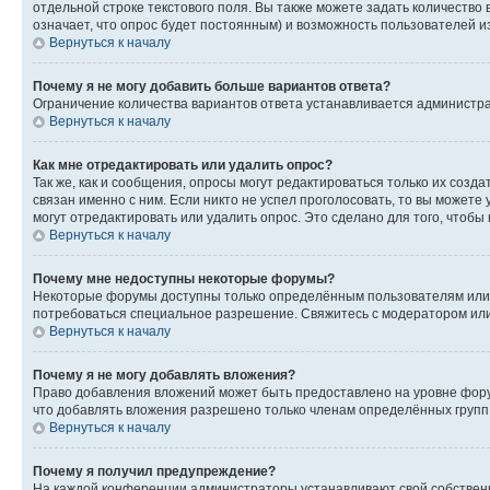
отдельной строке текстового поля. Вы также можете задать количество
означает, что опрос будет постоянным) и возможность пользователей и
Вернуться к началу
Почему я не могу добавить больше вариантов ответа?
Ограничение количества вариантов ответа устанавливается администр
Вернуться к началу
Как мне отредактировать или удалить опрос?
Так же, как и сообщения, опросы могут редактироваться только их соз
связан именно с ним. Если никто не успел проголосовать, то вы можете
могут отредактировать или удалить опрос. Это сделано для того, чтобы
Вернуться к началу
Почему мне недоступны некоторые форумы?
Некоторые форумы доступны только определённым пользователям или г
потребоваться специальное разрешение. Свяжитесь с модератором ил
Вернуться к началу
Почему я не могу добавлять вложения?
Право добавления вложений может быть предоставлено на уровне фору
что добавлять вложения разрешено только членам определённых групп.
Вернуться к началу
Почему я получил предупреждение?
На каждой конференции администраторы устанавливают свой собственн