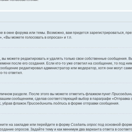
е в окне форума или темы. Возможно, вам придется зарегистрироваться, пр
 «Вы можете голосовать в опросах» и т.п.
вы можете редактировать и удалять только свои собственные сообщения. В
емени после его создания. Если кто-то уже ответил на сообщение, то под ни
и сообщение редактировал администратор или модератор, хотя они могут сами
о-то ответил.
 личном разделе. После этого вы можете отметить флажком пункт
Присоедини
 вашим сообщениям, сделав соответствующий выбор в параграфе «Отправка 
х, убрав флажок
Присоединить подпись
в форме отправки сообщения.
ните на закладке или перейдите в форму
Создать опрос
под основной формо
создание опросов. Задайте тему и как минимум два варианта ответа в соотве