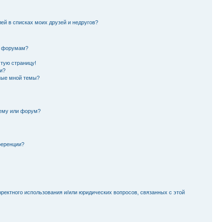
лей в списках моих друзей и недругов?
и форумам?
стую страницу!
и?
ные мной темы?
тему или форум?
ференции?
рректного использования и/или юридических вопросов, связанных с этой