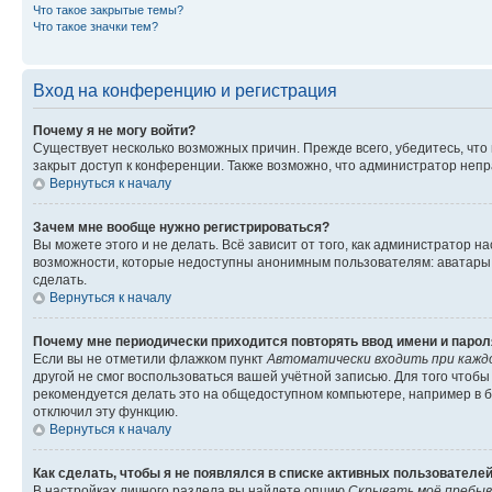
Что такое закрытые темы?
Что такое значки тем?
Вход на конференцию и регистрация
Почему я не могу войти?
Существует несколько возможных причин. Прежде всего, убедитесь, что
закрыт доступ к конференции. Также возможно, что администратор неп
Вернуться к началу
Зачем мне вообще нужно регистрироваться?
Вы можете этого и не делать. Всё зависит от того, как администратор
возможности, которые недоступны анонимным пользователям: аватары, л
сделать.
Вернуться к началу
Почему мне периодически приходится повторять ввод имени и парол
Если вы не отметили флажком пункт
Автоматически входить при кажд
другой не смог воспользоваться вашей учётной записью. Для того чтоб
рекомендуется делать это на общедоступном компьютере, например в би
отключил эту функцию.
Вернуться к началу
Как сделать, чтобы я не появлялся в списке активных пользователе
В настройках личного раздела вы найдете опцию
Скрывать моё пребыв