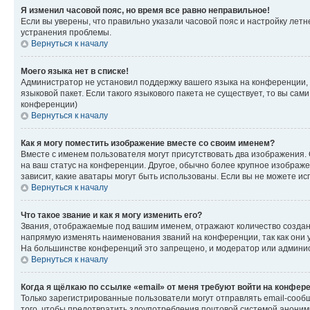
Я изменил часовой пояс, но время все равно неправильное!
Если вы уверены, что правильно указали часовой пояс и настройку лет
устранения проблемы.
Вернуться к началу
Моего языка нет в списке!
Администратор не установил поддержку вашего языка на конференции, 
языковой пакет. Если такого языкового пакета не существует, то вы с
конференции)
Вернуться к началу
Как я могу поместить изображение вместе со своим именем?
Вместе с именем пользователя могут присутствовать два изображения. О
на ваш статус на конференции. Другое, обычно более крупное изображен
зависит, какие аватары могут быть использованы. Если вы не можете 
Вернуться к началу
Что такое звание и как я могу изменить его?
Звания, отображаемые под вашим именем, отражают количество созда
напрямую изменять наименования званий на конференции, так как они 
На большинстве конференций это запрещено, и модератор или админис
Вернуться к началу
Когда я щёлкаю по ссылке «email» от меня требуют войти на конфер
Только зарегистрированные пользователи могут отправлять email-сооб
того, чтобы предотвратить злоупотребления почтовой системой анони