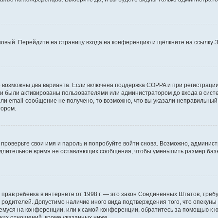
 новый. Перейдите на страницу входа на конференцию и щёлкните на ссылку
З
о возможны два варианта. Если включена поддержка COPPA и при регистрации 
и были активированы пользователями или администратором до входа в систе
и email-сообщение не получено, то возможно, что вы указали неправильный 
тором.
проверьте свои имя и пароль и попробуйте войти снова. Возможно, админист
длительное время не оставляющих сообщения, чтобы уменьшить размер базы
тных прав ребенка в интернете от 1998 г. — это закон Соединенных Штатов, т
е родителей. Допустимо наличие иного вида подтверждения того, что опек
ющемуся на конференции, или к самой конференции, обратитесь за помощью к 
ких отношений, кроме указанных ниже.