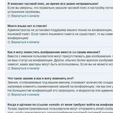
Я изменил часовой пояс, но время все равно неправильное!
Если вы уверены, что правильно указали часовой пояс и настройку лет
устранения проблемы.
Вернуться к началу
Моего языка нет в списке!
Администратор не установил поддержку вашего языка на конференции, 
языковой пакет. Если такого языкового пакета не существует, то вы с
конференции)
Вернуться к началу
Как я могу поместить изображение вместе со своим именем?
Вместе с именем пользователя могут присутствовать два изображения. О
на ваш статус на конференции. Другое, обычно более крупное изображен
зависит, какие аватары могут быть использованы. Если вы не можете 
Вернуться к началу
Что такое звание и как я могу изменить его?
Звания, отображаемые под вашим именем, отражают количество созда
напрямую изменять наименования званий на конференции, так как они 
На большинстве конференций это запрещено, и модератор или админис
Вернуться к началу
Когда я щёлкаю по ссылке «email» от меня требуют войти на конфер
Только зарегистрированные пользователи могут отправлять email-сооб
того, чтобы предотвратить злоупотребления почтовой системой анони