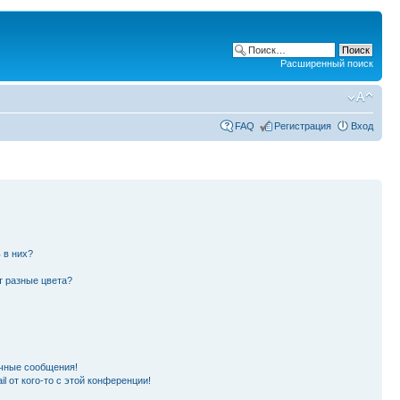
Расширенный поиск
FAQ
Регистрация
Вход
 в них?
т разные цвета?
чные сообщения!
l от кого-то с этой конференции!