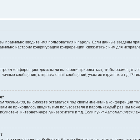
 вы правильно вводите имя пользователя и пароль. Если данные введены пра
равильно настроил конфигурацию конференции, свяжитесь с ним для исправле
 настроил конференцию: должны ли вы зарегистрироваться, чтобы размещать 
ичные сообщения, отправка email-сообщений, участие в группах и т.д. Регис
я?
ом посещении
, вы сможете оставаться под своим именем на конференции тол
ы вам не приходилось вводить имя пользователя и пароль каждый раз, вы мож
блиотеке, интернет-кафе, университете и т.д. Если пункт
Автоматически вх
й?
ание на конференции
. Выберите
Да
, и вы будете видны только администрат