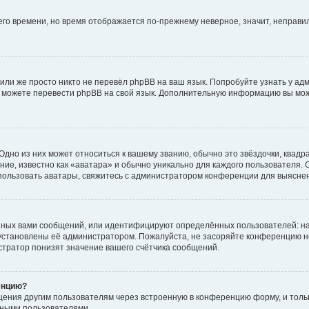
него времени, но время отображается по-прежнему неверное, значит, неправ
или же просто никто не перевёл phpBB на ваш язык. Попробуйте узнать у ад
ами можете перевести phpBB на свой язык. Дополнительную информацию вы мо
дно из них может относиться к вашему званию, обычно это звёздочки, квадр
ие, известно как «аватара» и обычно уникально для каждого пользователя. О
использовать аватары, свяжитесь с администратором конференции для выясне
нных вами сообщений, или идентифицируют определённых пользователей: на
установлены её администратором. Пожалуйста, не засоряйте конференцию н
тратор понизят значение вашего счётчика сообщений.
енцию?
щения другим пользователям через встроенную в конференцию форму, и толь
мными пользователями.