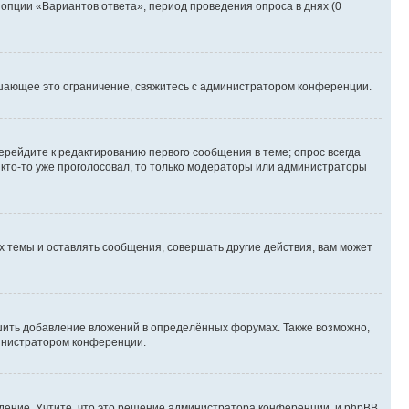
 опции «Вариантов ответа», период проведения опроса в днях (0
шающее это ограничение, свяжитесь с администратором конференции.
ерейдите к редактированию первого сообщения в теме; опрос всегда
и кто-то уже проголосовал, то только модераторы или администраторы
 темы и оставлять сообщения, совершать другие действия, вам может
шить добавление вложений в определённых форумах. Также возможно,
министратором конференции.
дение. Учтите, что это решение администратора конференции, и phpBB