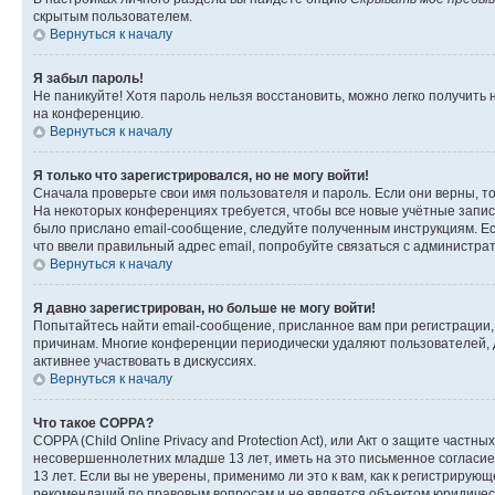
скрытым пользователем.
Вернуться к началу
Я забыл пароль!
Не паникуйте! Хотя пароль нельзя восстановить, можно легко получить
на конференцию.
Вернуться к началу
Я только что зарегистрировался, но не могу войти!
Сначала проверьте свои имя пользователя и пароль. Если они верны, т
На некоторых конференциях требуется, чтобы все новые учётные запис
было прислано email-сообщение, следуйте полученным инструкциям. Есл
что ввели правильный адрес email, попробуйте связаться с администра
Вернуться к началу
Я давно зарегистрирован, но больше не могу войти!
Попытайтесь найти email-сообщение, присланное вам при регистрации, 
причинам. Многие конференции периодически удаляют пользователей, 
активнее участвовать в дискуссиях.
Вернуться к началу
Что такое COPPA?
COPPA (Child Online Privacy and Protection Act), или Акт о защите час
несовершеннолетних младше 13 лет, иметь на это письменное согласи
13 лет. Если вы не уверены, применимо ли это к вам, как к регистриру
рекомендаций по правовым вопросам и не является объектом юридичес