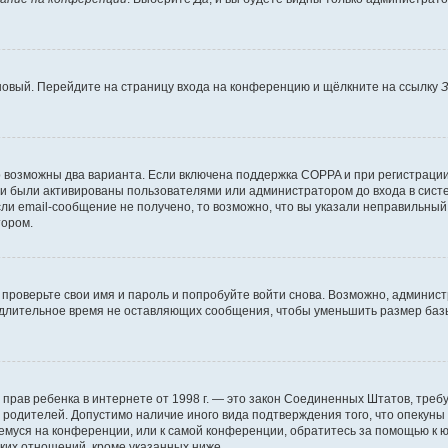
 новый. Перейдите на страницу входа на конференцию и щёлкните на ссылку
З
о возможны два варианта. Если включена поддержка COPPA и при регистрации 
и были активированы пользователями или администратором до входа в систе
и email-сообщение не получено, то возможно, что вы указали неправильный 
тором.
проверьте свои имя и пароль и попробуйте войти снова. Возможно, админист
длительное время не оставляющих сообщения, чтобы уменьшить размер базы
тных прав ребенка в интернете от 1998 г. — это закон Соединенных Штатов, т
е родителей. Допустимо наличие иного вида подтверждения того, что опек
ющемуся на конференции, или к самой конференции, обратитесь за помощью к 
ких отношений, кроме указанных ниже.