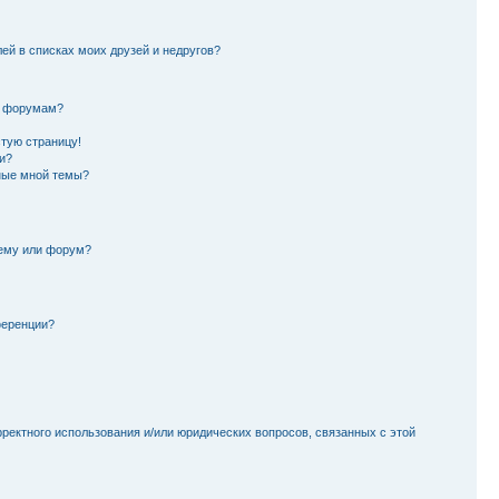
лей в списках моих друзей и недругов?
и форумам?
стую страницу!
и?
ные мной темы?
тему или форум?
ференции?
рректного использования и/или юридических вопросов, связанных с этой