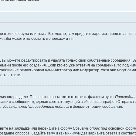
е в окне форума или темы. Возможно, вам придется зарегистрироваться, пр
 «Вы можете голосовать в опросах» и т.п.
вы можете редактировать и удалять только свои собственные сообщения. В
емени после его создания. Если кто-то уже ответил на сообщение, то под ни
и сообщение редактировал администратор или модератор, хотя они могут сами
о-то ответил.
 личном разделе. После этого вы можете отметить флажком пункт
Присоедини
 вашим сообщениям, сделав соответствующий выбор в параграфе «Отправка 
х, убрав флажок
Присоединить подпись
в форме отправки сообщения.
ните на закладке или перейдите в форму
Создать опрос
под основной формо
создание опросов. Задайте тему и как минимум два варианта ответа в соотве