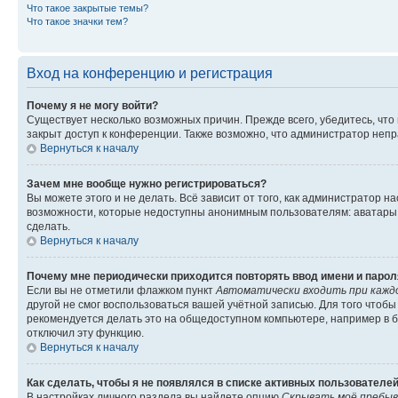
Что такое закрытые темы?
Что такое значки тем?
Вход на конференцию и регистрация
Почему я не могу войти?
Существует несколько возможных причин. Прежде всего, убедитесь, что
закрыт доступ к конференции. Также возможно, что администратор неп
Вернуться к началу
Зачем мне вообще нужно регистрироваться?
Вы можете этого и не делать. Всё зависит от того, как администратор
возможности, которые недоступны анонимным пользователям: аватары, л
сделать.
Вернуться к началу
Почему мне периодически приходится повторять ввод имени и парол
Если вы не отметили флажком пункт
Автоматически входить при кажд
другой не смог воспользоваться вашей учётной записью. Для того чтоб
рекомендуется делать это на общедоступном компьютере, например в би
отключил эту функцию.
Вернуться к началу
Как сделать, чтобы я не появлялся в списке активных пользователе
В настройках личного раздела вы найдете опцию
Скрывать моё пребыв