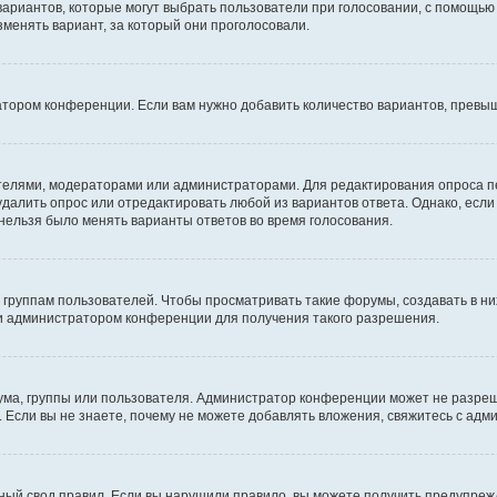
 вариантов, которые могут выбрать пользователи при голосовании, с помощью
зменять вариант, за который они проголосовали.
атором конференции. Если вам нужно добавить количество вариантов, превы
дателями, модераторами или администраторами. Для редактирования опроса п
 удалить опрос или отредактировать любой из вариантов ответа. Однако, есл
 нельзя было менять варианты ответов во время голосования.
руппам пользователей. Чтобы просматривать такие форумы, создавать в них
и администратором конференции для получения такого разрешения.
ма, группы или пользователя. Администратор конференции может не разре
 Если вы не знаете, почему не можете добавлять вложения, свяжитесь с ад
ый свод правил. Если вы нарушили правило, вы можете получить предупреж