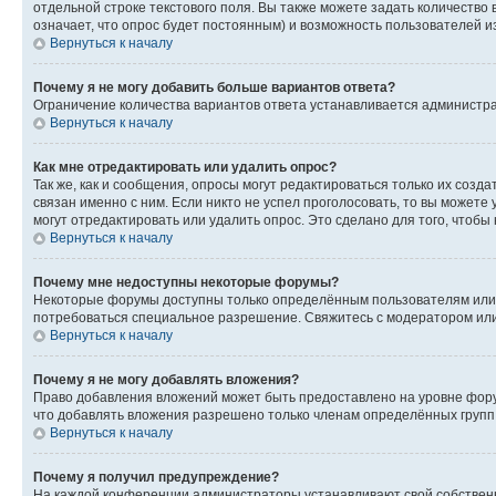
отдельной строке текстового поля. Вы также можете задать количество
означает, что опрос будет постоянным) и возможность пользователей и
Вернуться к началу
Почему я не могу добавить больше вариантов ответа?
Ограничение количества вариантов ответа устанавливается администр
Вернуться к началу
Как мне отредактировать или удалить опрос?
Так же, как и сообщения, опросы могут редактироваться только их соз
связан именно с ним. Если никто не успел проголосовать, то вы можете
могут отредактировать или удалить опрос. Это сделано для того, чтобы
Вернуться к началу
Почему мне недоступны некоторые форумы?
Некоторые форумы доступны только определённым пользователям или г
потребоваться специальное разрешение. Свяжитесь с модератором ил
Вернуться к началу
Почему я не могу добавлять вложения?
Право добавления вложений может быть предоставлено на уровне фору
что добавлять вложения разрешено только членам определённых групп.
Вернуться к началу
Почему я получил предупреждение?
На каждой конференции администраторы устанавливают свой собственн