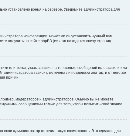
ильно установлено время на сервере. Уведомите администратора для
министратора конференции, может ли он установить нужный вам
жете получить на сайте phpBB (ссылка находится внизу страниц
атики или точки, указывающие на то, сколько сообщений вы оставили или
т администратора зависит, включена ли поддержка аватар, и от него же
ния причин.
пример, модераторов и администраторов. Обычно вы не можете
енужными сообщениями только для того, чтобы повысить своё звание.
ко если администратор включил такую возможность. Это сделано для