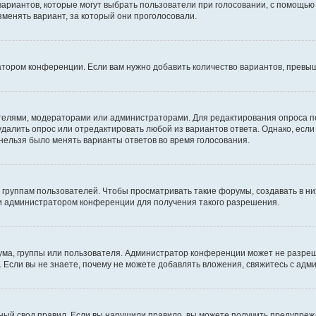
 вариантов, которые могут выбрать пользователи при голосовании, с помощью
зменять вариант, за который они проголосовали.
атором конференции. Если вам нужно добавить количество вариантов, превы
дателями, модераторами или администраторами. Для редактирования опроса п
 удалить опрос или отредактировать любой из вариантов ответа. Однако, есл
 нельзя было менять варианты ответов во время голосования.
руппам пользователей. Чтобы просматривать такие форумы, создавать в них
и администратором конференции для получения такого разрешения.
ма, группы или пользователя. Администратор конференции может не разре
 Если вы не знаете, почему не можете добавлять вложения, свяжитесь с ад
ый свод правил. Если вы нарушили правило, вы можете получить предупреж