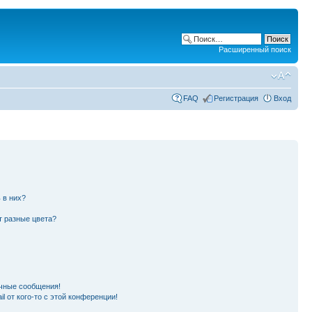
Расширенный поиск
FAQ
Регистрация
Вход
 в них?
т разные цвета?
чные сообщения!
l от кого-то с этой конференции!