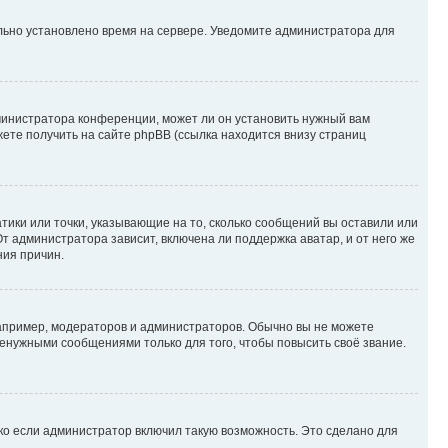
ильно установлено время на сервере. Уведомите администратора для
министратора конференции, может ли он установить нужный вам
жете получить на сайте phpBB (ссылка находится внизу страниц
атики или точки, указывающие на то, сколько сообщений вы оставили или
т администратора зависит, включена ли поддержка аватар, и от него же
ния причин.
пример, модераторов и администраторов. Обычно вы не можете
енужными сообщениями только для того, чтобы повысить своё звание.
ко если администратор включил такую возможность. Это сделано для