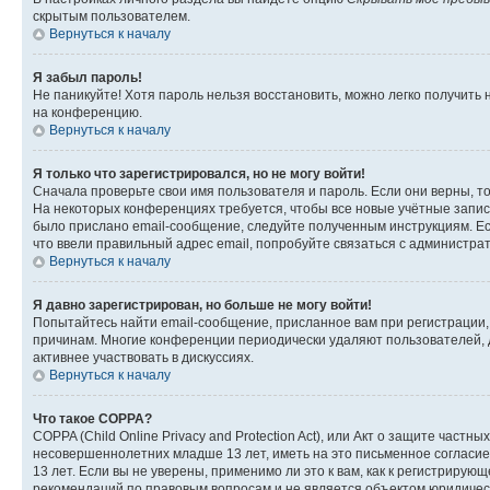
скрытым пользователем.
Вернуться к началу
Я забыл пароль!
Не паникуйте! Хотя пароль нельзя восстановить, можно легко получить
на конференцию.
Вернуться к началу
Я только что зарегистрировался, но не могу войти!
Сначала проверьте свои имя пользователя и пароль. Если они верны, т
На некоторых конференциях требуется, чтобы все новые учётные запис
было прислано email-сообщение, следуйте полученным инструкциям. Есл
что ввели правильный адрес email, попробуйте связаться с администра
Вернуться к началу
Я давно зарегистрирован, но больше не могу войти!
Попытайтесь найти email-сообщение, присланное вам при регистрации, 
причинам. Многие конференции периодически удаляют пользователей, 
активнее участвовать в дискуссиях.
Вернуться к началу
Что такое COPPA?
COPPA (Child Online Privacy and Protection Act), или Акт о защите час
несовершеннолетних младше 13 лет, иметь на это письменное согласи
13 лет. Если вы не уверены, применимо ли это к вам, как к регистриру
рекомендаций по правовым вопросам и не является объектом юридичес