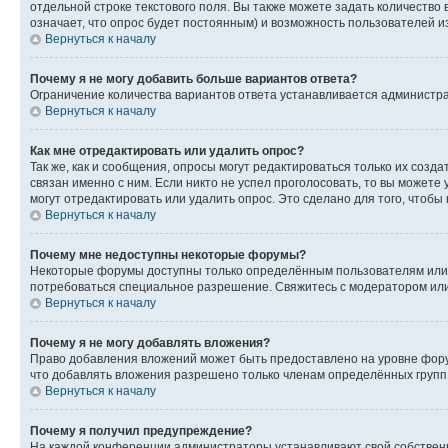
отдельной строке текстового поля. Вы также можете задать количество
означает, что опрос будет постоянным) и возможность пользователей и
Вернуться к началу
Почему я не могу добавить больше вариантов ответа?
Ограничение количества вариантов ответа устанавливается администр
Вернуться к началу
Как мне отредактировать или удалить опрос?
Так же, как и сообщения, опросы могут редактироваться только их соз
связан именно с ним. Если никто не успел проголосовать, то вы можете
могут отредактировать или удалить опрос. Это сделано для того, чтобы
Вернуться к началу
Почему мне недоступны некоторые форумы?
Некоторые форумы доступны только определённым пользователям или г
потребоваться специальное разрешение. Свяжитесь с модератором ил
Вернуться к началу
Почему я не могу добавлять вложения?
Право добавления вложений может быть предоставлено на уровне фору
что добавлять вложения разрешено только членам определённых групп.
Вернуться к началу
Почему я получил предупреждение?
На каждой конференции администраторы устанавливают свой собственн