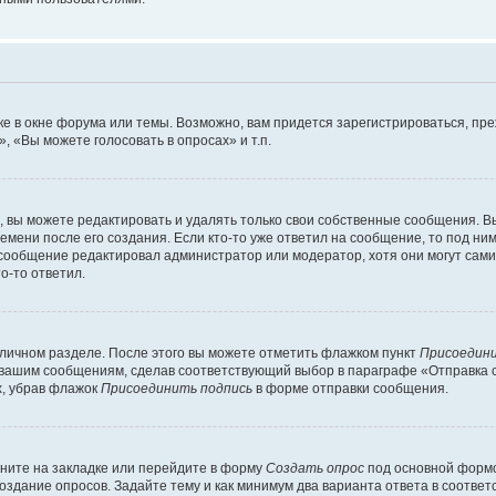
е в окне форума или темы. Возможно, вам придется зарегистрироваться, пр
 «Вы можете голосовать в опросах» и т.п.
вы можете редактировать и удалять только свои собственные сообщения. В
емени после его создания. Если кто-то уже ответил на сообщение, то под ни
и сообщение редактировал администратор или модератор, хотя они могут сами
о-то ответил.
 личном разделе. После этого вы можете отметить флажком пункт
Присоедини
 вашим сообщениям, сделав соответствующий выбор в параграфе «Отправка 
х, убрав флажок
Присоединить подпись
в форме отправки сообщения.
ните на закладке или перейдите в форму
Создать опрос
под основной формо
создание опросов. Задайте тему и как минимум два варианта ответа в соотве