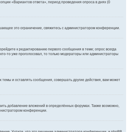
 опции «Вариантов ответа», период проведения опроса в днях (0
шающее это ограничение, свяжитесь с администратором конференции.
ерейдите к редактированию первого сообщения в теме; опрос всегда
и кто-то уже проголосовал, то только модераторы или администраторы
 темы и оставлять сообщения, совершать другие действия, вам может
шить добавление вложений в определённых форумах. Также возможно,
министратором конференции.
дение. Учтите, что это решение администратора конференции, и phpBB