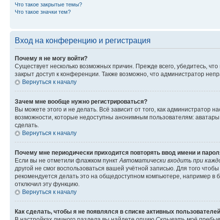
Что такое закрытые темы?
Что такое значки тем?
Вход на конференцию и регистрация
Почему я не могу войти?
Существует несколько возможных причин. Прежде всего, убедитесь, что
закрыт доступ к конференции. Также возможно, что администратор неп
Вернуться к началу
Зачем мне вообще нужно регистрироваться?
Вы можете этого и не делать. Всё зависит от того, как администратор
возможности, которые недоступны анонимным пользователям: аватары, л
сделать.
Вернуться к началу
Почему мне периодически приходится повторять ввод имени и парол
Если вы не отметили флажком пункт
Автоматически входить при кажд
другой не смог воспользоваться вашей учётной записью. Для того чтоб
рекомендуется делать это на общедоступном компьютере, например в би
отключил эту функцию.
Вернуться к началу
Как сделать, чтобы я не появлялся в списке активных пользователе
В настройках личного раздела вы найдете опцию
Скрывать моё пребыв