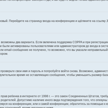
 новый. Перейдите на страницу входа на конференцию и щёлкните на ссылку
З
о возможны два варианта. Если включена поддержка COPPA и при регистрации 
и были активированы пользователями или администратором до входа в систе
и email-сообщение не получено, то возможно, что вы указали неправильный 
тором.
проверьте свои имя и пароль и попробуйте войти снова. Возможно, админист
длительное время не оставляющих сообщения, чтобы уменьшить размер базы
тных прав ребенка в интернете от 1998 г. — это закон Соединенных Штатов, т
е родителей. Допустимо наличие иного вида подтверждения того, что опек
ющемуся на конференции, или к самой конференции, обратитесь за помощью к 
ких отношений, кроме указанных ниже.