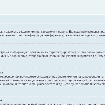
 вы правильно вводите имя пользователя и пароль. Если данные введены пра
равильно настроил конфигурацию конференции, свяжитесь с ним для исправле
 настроил конференцию: должны ли вы зарегистрироваться, чтобы размещать 
ичные сообщения, отправка email-сообщений, участие в группах и т.д. Регис
я?
ом посещении
, вы сможете оставаться под своим именем на конференции тол
ы вам не приходилось вводить имя пользователя и пароль каждый раз, вы мож
блиотеке, интернет-кафе, университете и т.д. Если пункт
Автоматически вх
й?
ание на конференции
. Выберите
Да
, и вы будете видны только администрат