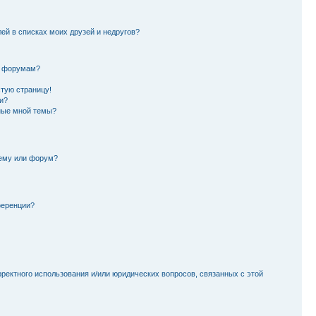
лей в списках моих друзей и недругов?
и форумам?
стую страницу!
и?
ные мной темы?
тему или форум?
ференции?
рректного использования и/или юридических вопросов, связанных с этой