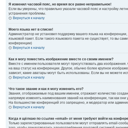
Я изменил часовой пояс, но время все равно неправильное!
Если вы уверены, что правильно указали часовой пояс и настройку лет
устранения проблемы.
Вернуться к началу
Моего языка нет в списке!
Администратор не установил поддержку вашего языка на конференции, 
языковой пакет. Если такого языкового пакета не существует, то вы с
конференции)
Вернуться к началу
Как я могу поместить изображение вместе со своим именем?
Вместе с именем пользователя могут присутствовать два изображения. О
на ваш статус на конференции. Другое, обычно более крупное изображен
зависит, какие аватары могут быть использованы. Если вы не можете 
Вернуться к началу
Что такое звание и как я могу изменить его?
Звания, отображаемые под вашим именем, отражают количество созда
напрямую изменять наименования званий на конференции, так как они 
На большинстве конференций это запрещено, и модератор или админис
Вернуться к началу
Когда я щёлкаю по ссылке «email» от меня требуют войти на конфер
Только зарегистрированные пользователи могут отправлять email-сооб
того, чтобы предотвратить злоупотребления почтовой системой анони