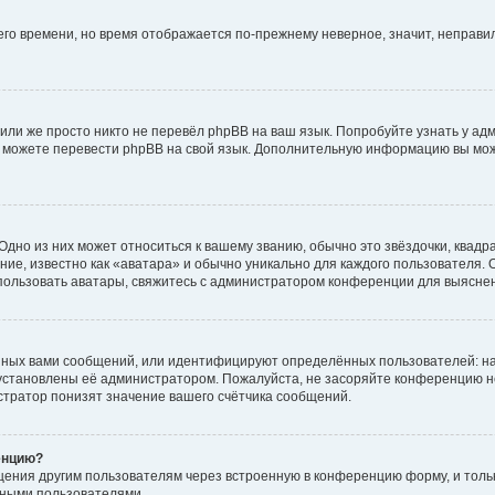
него времени, но время отображается по-прежнему неверное, значит, неправ
или же просто никто не перевёл phpBB на ваш язык. Попробуйте узнать у ад
ами можете перевести phpBB на свой язык. Дополнительную информацию вы мо
дно из них может относиться к вашему званию, обычно это звёздочки, квадр
ие, известно как «аватара» и обычно уникально для каждого пользователя. О
использовать аватары, свяжитесь с администратором конференции для выясне
нных вами сообщений, или идентифицируют определённых пользователей: на
установлены её администратором. Пожалуйста, не засоряйте конференцию н
тратор понизят значение вашего счётчика сообщений.
енцию?
щения другим пользователям через встроенную в конференцию форму, и толь
мными пользователями.