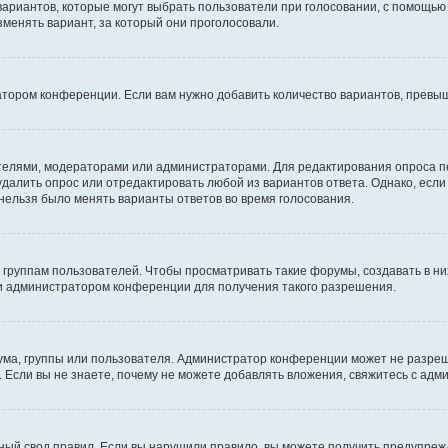
 вариантов, которые могут выбрать пользователи при голосовании, с помощью
зменять вариант, за который они проголосовали.
атором конференции. Если вам нужно добавить количество вариантов, превы
дателями, модераторами или администраторами. Для редактирования опроса п
 удалить опрос или отредактировать любой из вариантов ответа. Однако, есл
 нельзя было менять варианты ответов во время голосования.
руппам пользователей. Чтобы просматривать такие форумы, создавать в них
и администратором конференции для получения такого разрешения.
ма, группы или пользователя. Администратор конференции может не разре
 Если вы не знаете, почему не можете добавлять вложения, свяжитесь с ад
ый свод правил. Если вы нарушили правило, вы можете получить предупреж