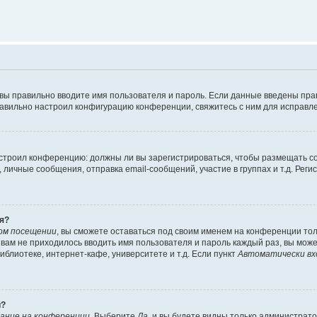
 вы правильно вводите имя пользователя и пароль. Если данные введены пра
равильно настроил конфигурацию конференции, свяжитесь с ним для исправле
 настроил конференцию: должны ли вы зарегистрироваться, чтобы размещать 
ичные сообщения, отправка email-сообщений, участие в группах и т.д. Регис
я?
ом посещении
, вы сможете оставаться под своим именем на конференции тол
ы вам не приходилось вводить имя пользователя и пароль каждый раз, вы мож
блиотеке, интернет-кафе, университете и т.д. Если пункт
Автоматически вх
й?
ание на конференции
. Выберите
Да
, и вы будете видны только администрат