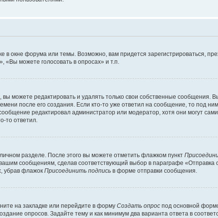
е в окне форума или темы. Возможно, вам придется зарегистрироваться, пр
 «Вы можете голосовать в опросах» и т.п.
вы можете редактировать и удалять только свои собственные сообщения. В
емени после его создания. Если кто-то уже ответил на сообщение, то под ни
и сообщение редактировал администратор или модератор, хотя они могут сами
о-то ответил.
 личном разделе. После этого вы можете отметить флажком пункт
Присоедини
 вашим сообщениям, сделав соответствующий выбор в параграфе «Отправка 
х, убрав флажок
Присоединить подпись
в форме отправки сообщения.
ните на закладке или перейдите в форму
Создать опрос
под основной формо
создание опросов. Задайте тему и как минимум два варианта ответа в соотве