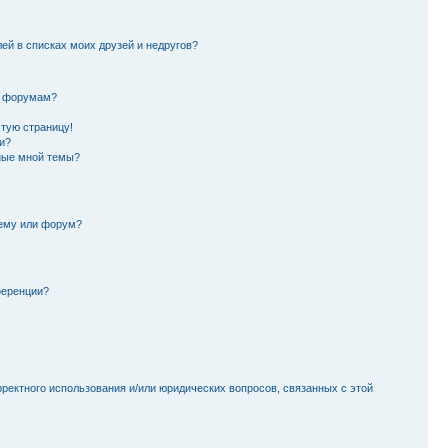
лей в списках моих друзей и недругов?
и форумам?
стую страницу!
и?
ные мной темы?
тему или форум?
ференции?
рректного использования и/или юридических вопросов, связанных с этой