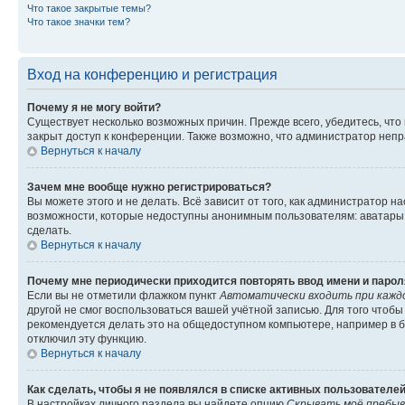
Что такое закрытые темы?
Что такое значки тем?
Вход на конференцию и регистрация
Почему я не могу войти?
Существует несколько возможных причин. Прежде всего, убедитесь, что
закрыт доступ к конференции. Также возможно, что администратор неп
Вернуться к началу
Зачем мне вообще нужно регистрироваться?
Вы можете этого и не делать. Всё зависит от того, как администратор
возможности, которые недоступны анонимным пользователям: аватары, л
сделать.
Вернуться к началу
Почему мне периодически приходится повторять ввод имени и парол
Если вы не отметили флажком пункт
Автоматически входить при кажд
другой не смог воспользоваться вашей учётной записью. Для того чтоб
рекомендуется делать это на общедоступном компьютере, например в би
отключил эту функцию.
Вернуться к началу
Как сделать, чтобы я не появлялся в списке активных пользователе
В настройках личного раздела вы найдете опцию
Скрывать моё пребыв