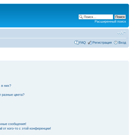
Расширенный поиск
FAQ
Регистрация
Вход
 в них?
т разные цвета?
чные сообщения!
l от кого-то с этой конференции!