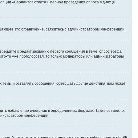
 опции «Вариантов ответа», период проведения опроса в днях (0
шающее это ограничение, свяжитесь с администратором конференции.
ерейдите к редактированию первого сообщения в теме; опрос всегда
и кто-то уже проголосовал, то только модераторы или администраторы
 темы и оставлять сообщения, совершать другие действия, вам может
шить добавление вложений в определённых форумах. Также возможно,
министратором конференции.
дение. Учтите, что это решение администратора конференции, и phpBB