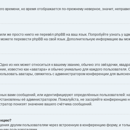
него времени, но время отображается по-прежнему неверное, значит, неправ
или же просто никто не перевёл phpBB на ваш язык. Попробуйте узнать у ад
ами можете перевести phpBB на свой язык. Дополнительную информацию вы мо
дно из них может относиться к вашему званию, обычно это звёздочки, квадр
ие, известно как «аватара» и обычно уникально для каждого пользователя. О
использовать аватары, свяжитесь с администратором конференции для выясне
нных вами сообщений, или идентифицируют определённых пользователей: на
установлены её администратором. Пожалуйста, не засоряйте конференцию н
тратор понизят значение вашего счётчика сообщений.
енцию?
щения другим пользователям через встроенную в конференцию форму, и толь
мными пользователями.