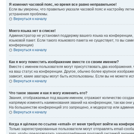
Я изменил часовой пояс, но время все равно неправильное!
Если вы уверены, что правильно указали часовой пояс и настройку лет
устранения проблемы.
Вернуться к началу
Моего языка нет в списке!
Администратор не установил поддержку вашего языка на конференции, 
языковой пакет. Если такого языкового пакета не существует, то вы с
конференции)
Вернуться к началу
Как я могу поместить изображение вместе со своим именем?
Вместе с именем пользователя могут присутствовать два изображения. О
на ваш статус на конференции. Другое, обычно более крупное изображен
зависит, какие аватары могут быть использованы. Если вы не можете 
Вернуться к началу
Что такое звание и как я могу изменить его?
Звания, отображаемые под вашим именем, отражают количество созда
напрямую изменять наименования званий на конференции, так как они 
На большинстве конференций это запрещено, и модератор или админис
Вернуться к началу
Когда я щёлкаю по ссылке «email» от меня требуют войти на конфер
Только зарегистрированные пользователи могут отправлять email-сооб
того, чтобы предотвратить злоупотребления почтовой системой анони