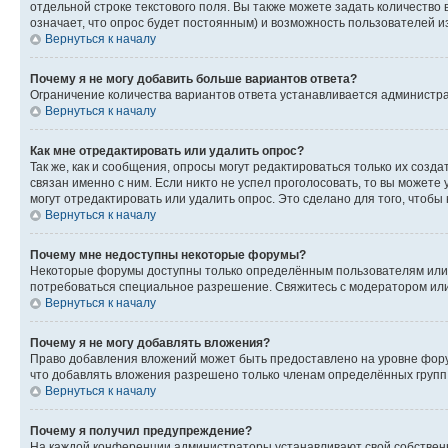
отдельной строке текстового поля. Вы также можете задать количество
означает, что опрос будет постоянным) и возможность пользователей и
Вернуться к началу
Почему я не могу добавить больше вариантов ответа?
Ограничение количества вариантов ответа устанавливается администр
Вернуться к началу
Как мне отредактировать или удалить опрос?
Так же, как и сообщения, опросы могут редактироваться только их соз
связан именно с ним. Если никто не успел проголосовать, то вы можете
могут отредактировать или удалить опрос. Это сделано для того, чтобы
Вернуться к началу
Почему мне недоступны некоторые форумы?
Некоторые форумы доступны только определённым пользователям или г
потребоваться специальное разрешение. Свяжитесь с модератором ил
Вернуться к началу
Почему я не могу добавлять вложения?
Право добавления вложений может быть предоставлено на уровне фору
что добавлять вложения разрешено только членам определённых групп.
Вернуться к началу
Почему я получил предупреждение?
На каждой конференции администраторы устанавливают свой собственн