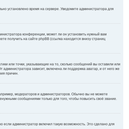
ильно установлено время на сервере. Уведомите администратора для
министратора конференции, может ли он установить нужный вам
жете получить на сайте phpBB (ссылка находится внизу страниц
атики или точки, указывающие на то, сколько сообщений вы оставили или
т администратора зависит, включена ли поддержка аватар, и от него же
ния причин.
пример, модераторов и администраторов. Обычно вы не можете
енужными сообщениями только для того, чтобы повысить своё звание.
ко если администратор включил такую возможность. Это сделано для