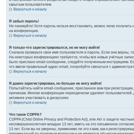
скрытым пользователем.
Вернуться к началу
Я забыл пароль!
Не паникуйте! Хотя пароль нельзя восстановить, можно легко получить
на конференцию.
Вернуться к началу
Я только что зарегистрировался, но не могу войти!
Сначала проверьте свои имя пользователя и пароль. Если они верны, т
На некоторых конференциях требуется, чтобы все новые учётные запис
было прислано email-сообщение, следуйте полученным инструкциям. Есл
что ввели правильный адрес email, попробуйте связаться с администра
Вернуться к началу
Я давно зарегистрирован, но больше не могу войти!
Попытайтесь найти email-сообщение, присланное вам при регистрации, 
причинам. Многие конференции периодически удаляют пользователей, 
активнее участвовать в дискуссиях.
Вернуться к началу
Что такое COPPA?
COPPA (Child Online Privacy and Protection Act), или Акт о защите час
несовершеннолетних младше 13 лет, иметь на это письменное согласи
13 лет. Если вы не уверены, применимо ли это к вам, как к регистриру
рекомендаций по правовым вопросам и не является объектом юридичес