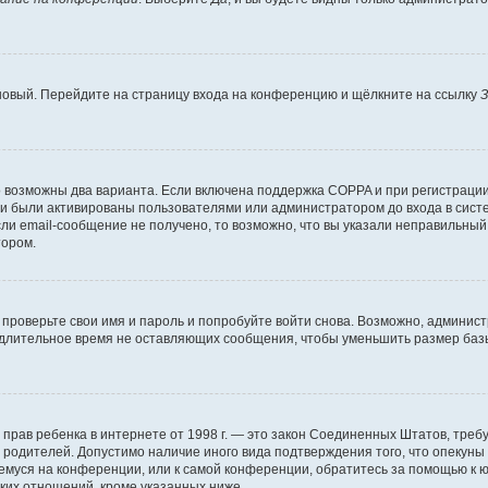
 новый. Перейдите на страницу входа на конференцию и щёлкните на ссылку
З
о возможны два варианта. Если включена поддержка COPPA и при регистрации 
и были активированы пользователями или администратором до входа в систе
и email-сообщение не получено, то возможно, что вы указали неправильный 
тором.
проверьте свои имя и пароль и попробуйте войти снова. Возможно, админист
длительное время не оставляющих сообщения, чтобы уменьшить размер базы
тных прав ребенка в интернете от 1998 г. — это закон Соединенных Штатов, т
е родителей. Допустимо наличие иного вида подтверждения того, что опек
ющемуся на конференции, или к самой конференции, обратитесь за помощью к 
ких отношений, кроме указанных ниже.