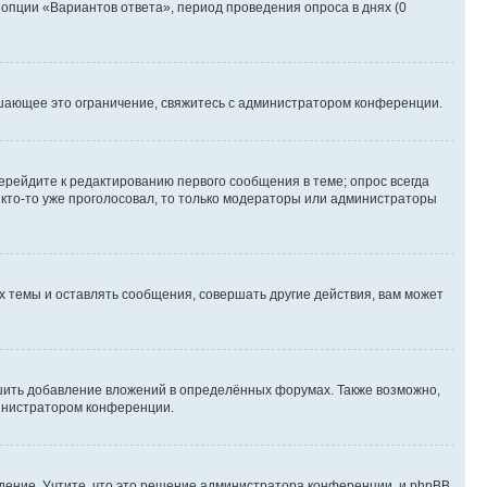
 опции «Вариантов ответа», период проведения опроса в днях (0
шающее это ограничение, свяжитесь с администратором конференции.
ерейдите к редактированию первого сообщения в теме; опрос всегда
и кто-то уже проголосовал, то только модераторы или администраторы
 темы и оставлять сообщения, совершать другие действия, вам может
шить добавление вложений в определённых форумах. Также возможно,
министратором конференции.
дение. Учтите, что это решение администратора конференции, и phpBB