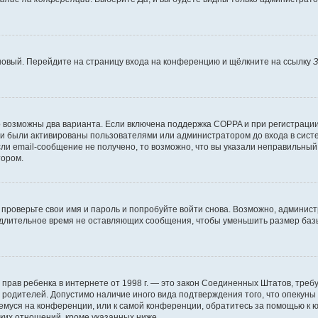
 новый. Перейдите на страницу входа на конференцию и щёлкните на ссылку
З
о возможны два варианта. Если включена поддержка COPPA и при регистрации 
и были активированы пользователями или администратором до входа в систе
и email-сообщение не получено, то возможно, что вы указали неправильный 
тором.
проверьте свои имя и пароль и попробуйте войти снова. Возможно, админист
длительное время не оставляющих сообщения, чтобы уменьшить размер базы
тных прав ребенка в интернете от 1998 г. — это закон Соединенных Штатов, т
е родителей. Допустимо наличие иного вида подтверждения того, что опек
ющемуся на конференции, или к самой конференции, обратитесь за помощью к 
ких отношений, кроме указанных ниже.