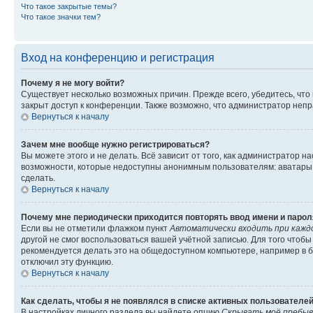
Что такое закрытые темы?
Что такое значки тем?
Вход на конференцию и регистрация
Почему я не могу войти?
Существует несколько возможных причин. Прежде всего, убедитесь, что
закрыт доступ к конференции. Также возможно, что администратор неп
Вернуться к началу
Зачем мне вообще нужно регистрироваться?
Вы можете этого и не делать. Всё зависит от того, как администратор
возможности, которые недоступны анонимным пользователям: аватары, л
сделать.
Вернуться к началу
Почему мне периодически приходится повторять ввод имени и парол
Если вы не отметили флажком пункт
Автоматически входить при кажд
другой не смог воспользоваться вашей учётной записью. Для того чтоб
рекомендуется делать это на общедоступном компьютере, например в би
отключил эту функцию.
Вернуться к началу
Как сделать, чтобы я не появлялся в списке активных пользователе
В настройках личного раздела вы найдете опцию
Скрывать моё пребыв