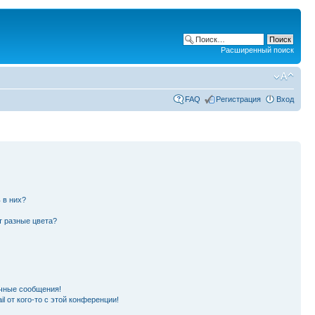
Расширенный поиск
FAQ
Регистрация
Вход
 в них?
т разные цвета?
чные сообщения!
l от кого-то с этой конференции!