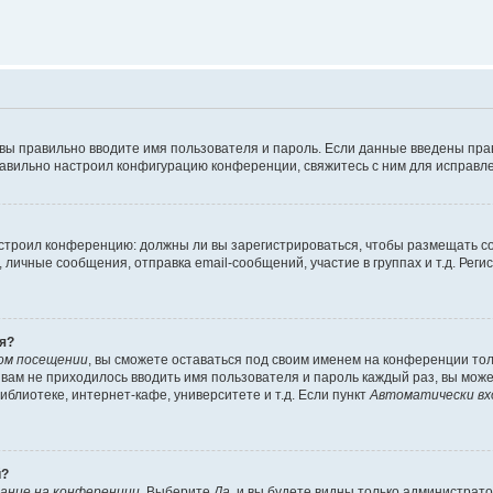
 вы правильно вводите имя пользователя и пароль. Если данные введены пра
равильно настроил конфигурацию конференции, свяжитесь с ним для исправле
 настроил конференцию: должны ли вы зарегистрироваться, чтобы размещать 
ичные сообщения, отправка email-сообщений, участие в группах и т.д. Регис
я?
ом посещении
, вы сможете оставаться под своим именем на конференции тол
ы вам не приходилось вводить имя пользователя и пароль каждый раз, вы мож
блиотеке, интернет-кафе, университете и т.д. Если пункт
Автоматически вх
й?
ание на конференции
. Выберите
Да
, и вы будете видны только администрат