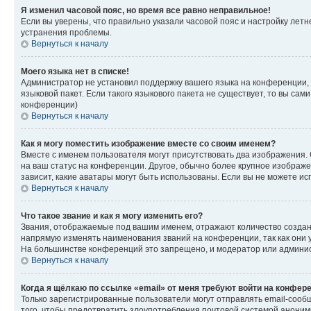
Я изменил часовой пояс, но время все равно неправильное!
Если вы уверены, что правильно указали часовой пояс и настройку лет
устранения проблемы.
Вернуться к началу
Моего языка нет в списке!
Администратор не установил поддержку вашего языка на конференции, 
языковой пакет. Если такого языкового пакета не существует, то вы с
конференции)
Вернуться к началу
Как я могу поместить изображение вместе со своим именем?
Вместе с именем пользователя могут присутствовать два изображения. О
на ваш статус на конференции. Другое, обычно более крупное изображен
зависит, какие аватары могут быть использованы. Если вы не можете 
Вернуться к началу
Что такое звание и как я могу изменить его?
Звания, отображаемые под вашим именем, отражают количество созда
напрямую изменять наименования званий на конференции, так как они 
На большинстве конференций это запрещено, и модератор или админис
Вернуться к началу
Когда я щёлкаю по ссылке «email» от меня требуют войти на конфер
Только зарегистрированные пользователи могут отправлять email-сооб
того, чтобы предотвратить злоупотребления почтовой системой анони