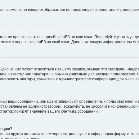
него времени, но время отображается по-прежнему неверное, значит, неправ
или же просто никто не перевёл phpBB на ваш язык. Попробуйте узнать у ад
ами можете перевести phpBB на свой язык. Дополнительную информацию вы мо
дно из них может относиться к вашему званию, обычно это звёздочки, квадр
ие, известно как «аватара» и обычно уникально для каждого пользователя. О
использовать аватары, свяжитесь с администратором конференции для выясне
нных вами сообщений, или идентифицируют определённых пользователей: на
установлены её администратором. Пожалуйста, не засоряйте конференцию н
тратор понизят значение вашего счётчика сообщений.
енцию?
щения другим пользователям через встроенную в конференцию форму, и толь
мными пользователями.