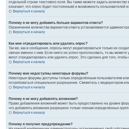
отдельной строке текстового поля. Вы также можете задать количество
означает, что опрос будет постоянным) и возможность пользователей и
Вернуться к началу
Почему я не могу добавить больше вариантов ответа?
Ограничение количества вариантов ответа устанавливается администр
Вернуться к началу
Как мне отредактировать или удалить опрос?
Так же, как и сообщения, опросы могут редактироваться только их соз
связан именно с ним. Если никто не успел проголосовать, то вы можете
могут отредактировать или удалить опрос. Это сделано для того, чтобы
Вернуться к началу
Почему мне недоступны некоторые форумы?
Некоторые форумы доступны только определённым пользователям или г
потребоваться специальное разрешение. Свяжитесь с модератором ил
Вернуться к началу
Почему я не могу добавлять вложения?
Право добавления вложений может быть предоставлено на уровне фору
что добавлять вложения разрешено только членам определённых групп.
Вернуться к началу
Почему я получил предупреждение?
На каждой конференции администраторы устанавливают свой собственн