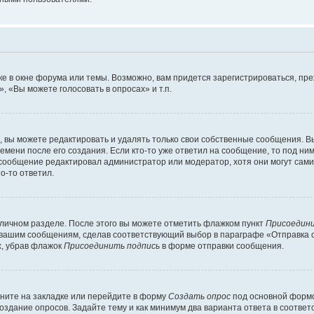
е в окне форума или темы. Возможно, вам придется зарегистрироваться, пр
 «Вы можете голосовать в опросах» и т.п.
вы можете редактировать и удалять только свои собственные сообщения. В
емени после его создания. Если кто-то уже ответил на сообщение, то под ни
и сообщение редактировал администратор или модератор, хотя они могут сами
о-то ответил.
 личном разделе. После этого вы можете отметить флажком пункт
Присоедини
 вашим сообщениям, сделав соответствующий выбор в параграфе «Отправка 
х, убрав флажок
Присоединить подпись
в форме отправки сообщения.
ните на закладке или перейдите в форму
Создать опрос
под основной формо
создание опросов. Задайте тему и как минимум два варианта ответа в соотве