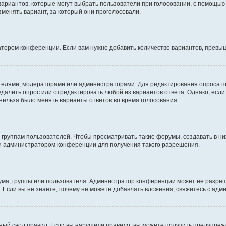
 вариантов, которые могут выбрать пользователи при голосовании, с помощью
зменять вариант, за который они проголосовали.
атором конференции. Если вам нужно добавить количество вариантов, превы
дателями, модераторами или администраторами. Для редактирования опроса п
 удалить опрос или отредактировать любой из вариантов ответа. Однако, есл
 нельзя было менять варианты ответов во время голосования.
руппам пользователей. Чтобы просматривать такие форумы, создавать в них
и администратором конференции для получения такого разрешения.
ма, группы или пользователя. Администратор конференции может не разре
 Если вы не знаете, почему не можете добавлять вложения, свяжитесь с ад
ый свод правил. Если вы нарушили правило, вы можете получить предупреж