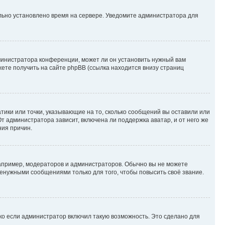
ильно установлено время на сервере. Уведомите администратора для
министратора конференции, может ли он установить нужный вам
жете получить на сайте phpBB (ссылка находится внизу страниц
атики или точки, указывающие на то, сколько сообщений вы оставили или
т администратора зависит, включена ли поддержка аватар, и от него же
ния причин.
пример, модераторов и администраторов. Обычно вы не можете
енужными сообщениями только для того, чтобы повысить своё звание.
ко если администратор включил такую возможность. Это сделано для