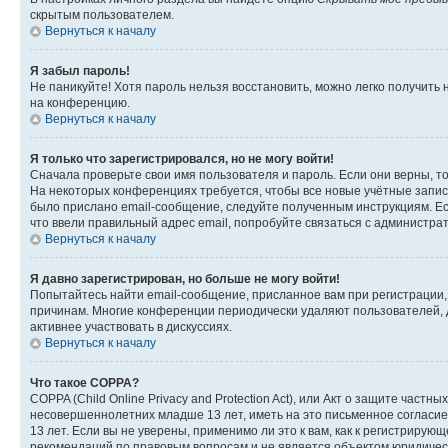
скрытым пользователем.
Вернуться к началу
Я забыл пароль!
Не паникуйте! Хотя пароль нельзя восстановить, можно легко получить
на конференцию.
Вернуться к началу
Я только что зарегистрировался, но не могу войти!
Сначала проверьте свои имя пользователя и пароль. Если они верны, т
На некоторых конференциях требуется, чтобы все новые учётные запис
было прислано email-сообщение, следуйте полученным инструкциям. Есл
что ввели правильный адрес email, попробуйте связаться с администра
Вернуться к началу
Я давно зарегистрирован, но больше не могу войти!
Попытайтесь найти email-сообщение, присланное вам при регистрации, 
причинам. Многие конференции периодически удаляют пользователей, 
активнее участвовать в дискуссиях.
Вернуться к началу
Что такое COPPA?
COPPA (Child Online Privacy and Protection Act), или Акт о защите час
несовершеннолетних младше 13 лет, иметь на это письменное согласи
13 лет. Если вы не уверены, применимо ли это к вам, как к регистриру
рекомендаций по правовым вопросам и не является объектом юридичес