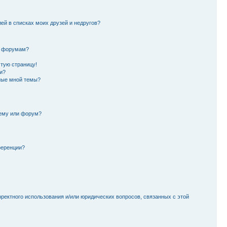
лей в списках моих друзей и недругов?
и форумам?
стую страницу!
и?
ные мной темы?
тему или форум?
ференции?
рректного использования и/или юридических вопросов, связанных с этой